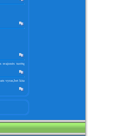
s svajonės turėtų
ats vyras,bet kita