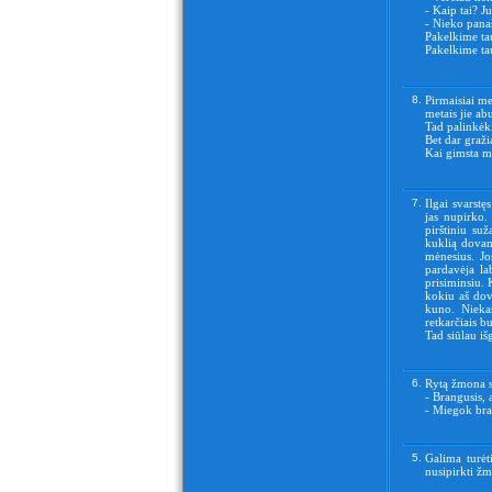
- Kaip tai? Ju
- Nieko panaš
Pakelkime tau
Pakelkime tau
8.
Pirmaisiai me
metais jie 
Tad palinkėk
Bet dar graži
Kai gimsta m
7.
Ilgai svarstę
jas nupirko.
pirštiniu su
kuklią dovanė
mėnesius. Jo
pardavėja la
prisiminsiu. 
kokiu aš dov
kuno. Niekas
retkarčiais bu
Tad siūlau iš
6.
Rytą žmona s
- Brangusis, 
- Miegok bran
5.
Galima turėt
nusipirkti žm