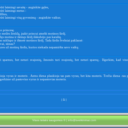
būti laimingi savaitę - auginkite gęles,
būti laimingi metus -
džius,
būti laimingi visą gyvenimą - auginkite vaikus.
o princesę.
p meiles ženklą, įsakė princui atnešti motinos širdį.
ęs motina ir išėmęs širdį išskubėjo pas karalių.
suklupo ir išmetė motinos širdį. Tada širdis švelniai paklausė:
avai, sūnau?
ures už motinų širdis, kurios niekada nepamiršta savo vaikų.
ri sparnus, bet neturi svajonių, žmonės turi svajonių, bet neturi sparnų.. Išgerkim, kad viso
ioja vyras ir moteris . Antra diena plaukioja tas pats vyras, bet kita moteris. Trečia diena -tas p
šgerkime už pastovius vyrus ir nepastovias moteris.
|
1
|
Visos teisės saugomos © |
info@sveikinimai.com