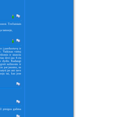
usosi. Trečiaisiais
a tamsoje,
jo į parduotuvę ir
. Vaikinas vietoj
lėdomis ir siunciu
ias devi jau 4-ris
vo dydis. Kadangi
reit sužinosiu ir
kiu pat jausmu, su
tyti jas ant tavo
oju tai, kas jose
Už pinigus galima