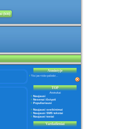
 (kiti)
Atmintyje
Visi jau visko palinkė…
TOP
Atvirukai
Naujausi
Nesenai išsiųsti
Populiariausi
Naujausi sveikinimai
Naujausi SMS tekstai
Naujausi tostai
Vardadieniai