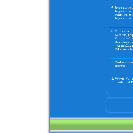
4.
Jeigu norite 
Jeigu norite 
auginkite me
Jeigu norite 
3.
Princas pamil
Karalius, kai
Princas nužud
Beskubėdamas 
- Ar neužsig
Pakelkime ta
2.
Paukščiai tu
sparnus!
1.
Valtyje plauk
mteris. Tad i