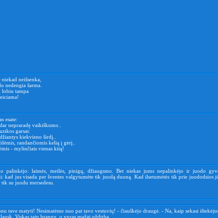
ė niekad neišsenka,
do nedengia šarma.
ų lobiu tampa
keiciama!
as esate:
 dar nepraradę vaikiškumo..
uzikos garsai:
žiantys kiekvieno širdį..
dėmis, randančiomis kelią į gėrį..
mis - mylinčiais vienas kitą!
sko palinkėjo: laimės, meilės, pinigų, džiaugsmo. Bet niekas jums nepalinkėjo ir juodo gy
: kad jus visada per šventes valgytumėte tik juodą duoną. Kad ilsetumėtės tik prie juododsios j
 tik su juodu mersedesu.
u tave matyti! Nesimatėme nuo pat tavo vestuvių! - čiauškėjo draugė. - Na, kaip sekasi ištekėjus
lausk. Viskas taip brangu, o vyras mažai uždirba.