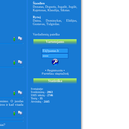
Šiandien
Donatas
,
Drąsutis
,
Jogailė
,
Jogilė
,
Kajetonas
,
Klaudija
,
Sikstas
.
Rytoj
Daina
,
Dominykas
,
Elidijus
,
Gustavas
,
Tulgirdas
.
Vardadienių paieška
Vartotojams
• Registruotis •
Pamiršau slaptažodį
Statistika
Svetainėje:
Sveikinimų -
2063
SMS tekstų -
2746
Tostų -
35
venimo. O juodas
Atvirukų -
2445
ūros ir kad visada
iai?