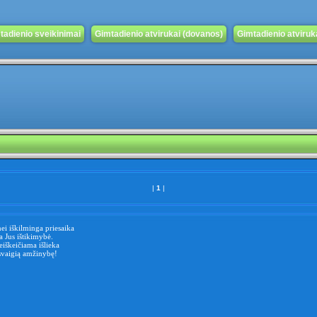
tadienio sveikinimai
Gimtadienio atvirukai (dovanos)
Gimtadienio atvirukai
|
1
|
nei iškilminga priesaika
 Jus ištikimybė.
iškeičiama išlieka
svaigią amžinybę!