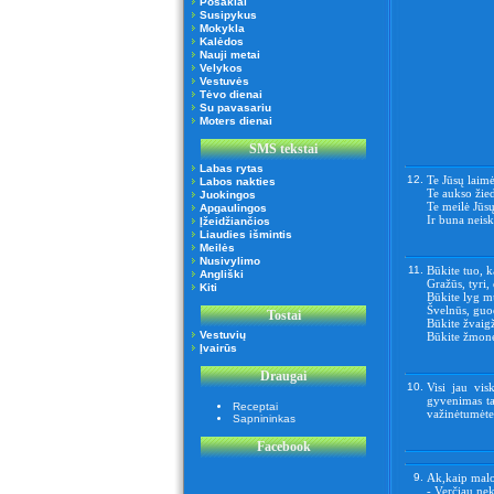
Posakiai
Susipykus
Mokykla
Kalėdos
Nauji metai
Velykos
Vestuvės
Tėvo dienai
Su pavasariu
Moters dienai
SMS tekstai
Labas rytas
12.
Te Jūsų laim
Labos nakties
Te aukso žie
Juokingos
Te meilė Jūs
Apgaulingos
Ir buna neis
Įžeidžiančios
Liaudies išmintis
Meilės
Nusivylimo
11.
Būkite tuo, k
Angliški
Gražūs, tyri,
Kiti
Būkite lyg m
Švelnūs, guod
Tostai
Būkite žvaigž
Vestuvių
Būkite žmonė
Įvairūs
Draugai
10.
Visi jau vi
gyvenimas tai
Receptai
važinėtumėte
Sapnininkas
Facebook
9.
Ak,kaip malon
- Verčiau nek