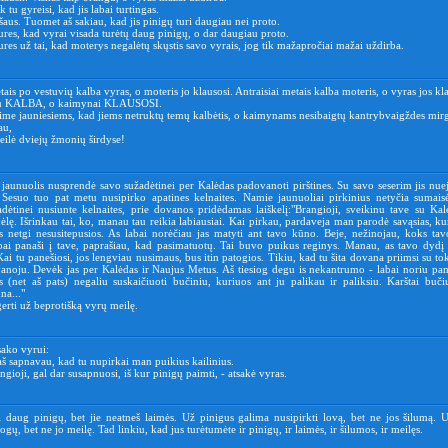
k tu gyreisi, kad jis labai turtingas.
aus. Tuomet aš sakiau, kad jis pinigų turi daugiau nei proto.
res, kad vyrai visada turėtų daug pinigų, o dar daugiau proto.
res už tai, kad moterys negalėtų skųstis savo vyrais, jog tik mažapročiai mažai uždirba.
tais po vestuvių kalba vyras, o moteris jo klausosi. Antraisiai metais kalba moteris, o vyras jos kla
abu KALBA, o kaimynai KLAUSOSI.
ime jauniesiems, kad jiems netruktų temų kalbėtis, o kaimynams nesibaigtų kantrybvaigždes mirg
au,
eilė dviejų žmonių širdyse!
s jaunuolis nusprendė savo sužadėtinei per Kalėdas padovanoti pirštines. Su savo seserim jis nue
 Sesuo tuo pat metu nusipirko apatines kelnaites. Namie jaunuoliai pirkinius netyčia sumaisė
žadėtinei nusiunte kelnaites, prie dovanos pridėdamas laiškelį:"Brangioji, sveikinu tave su Ka
lę. Išrinkau tai, ko, manau tau reikia labiausiai. Kai pirkau, pardaveja man parodė savąsias, kur
s netgi nesusitepusios. As labai norėčiau jas matyti ant tavo kūno. Beje, nežinojau, koks ta
bai panaši į tave, paprašiau, kad pasimatuotų. Tai buvo puikus reginys. Manau, as tavo dydį g
Kai tu panešiosi, jos lengviau nusimaus, bus itin patogios. Tikiu, kad tu šita dovana priimsi su to
anoju. Devėk jas per Kalėdas ir Naujus Metus. Aš tiesiog degu is nekantrumo - labai noriu pama
 (net aš pats) negaliu suskaičiuoti bučiniu, kuriuos ant ju palikau ir paliksiu. Karštai bučiu
na..."
gerti už beprotišką vyrų meilę.
ako vyrui:
aš sapnavau, kad tu nupirkai man puikius kailinius.
gioji, gal dar susapnuosi, iš kur pinigų paimti, - atsakė vyras.
i daug pinigų, bet jie neatneš laimės. Už pinigus galima nusipirkti lovą, bet ne jos šilumą. 
ogų, bet ne jo meilę. Tad linkiu, kad jus turėtumėte ir pinigų, ir laimės, ir šilumos, ir meilęs.