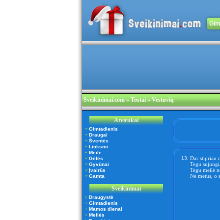
Gim
Sveikinimai.com
» Tostai » Vestuvių
Atvirukai
Gimtadienis
Draugai
Šventės
Linksmi
Meilė
13.
Dar stipriau 
Gėlės
Tegu sujungia
Gyvūnai
Tegu meilė ne
Įvairūs
Ne metus, o 
Gamta
Sveikinimai
Draugystė
Gimtadienis
Mamos dienai
Meilės