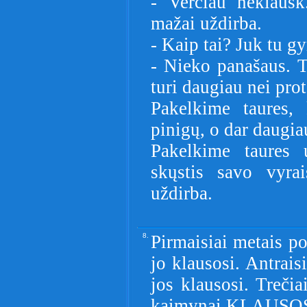
- Verčiau neklausk
mažai uždirba.
- Kaip tai? Juk tu gyr
- Nieko panašaus. T
turi daugiau nei prot
Pakelkime taures,
pinigų, o dar daugia
Pakelkime taures 
skųstis savo vyra
uždirba.
8.
Pirmaisiai metais po
jo klausosi. Antrais
jos klausosi. Treči
kaimynai KLAUSOS