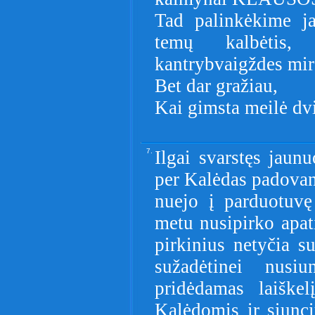
Tad palinkėkime ja
temų kalbėtis,
kantrybvaigždes mir
Bet dar gražiau,
Kai gimsta meilė dv
7.
Ilgai svarstęs jaun
per Kalėdas padovano
nuejo į parduotuvę
metu nusipirko apat
pirkinius netyčia su
sužadėtinei nusiu
pridėdamas laiškel
Kalėdomis ir siunci