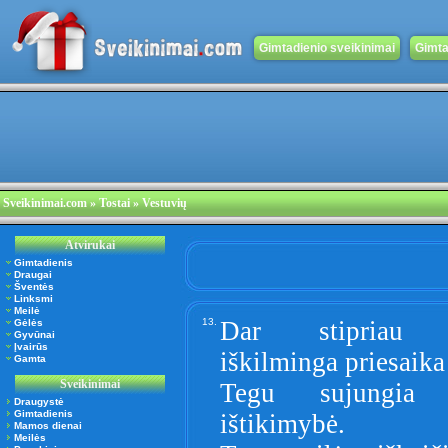
Gimtadienio sveikinimai
Gimta
Sveikinimai.com
» Tostai » Vestuvių
Atvirukai
Gimtadienis
Draugai
Šventės
Linksmi
Meilė
13.
Dar stipriau 
Gėlės
Gyvūnai
Įvairūs
iškilminga priesaika
Gamta
Sveikinimai
Tegu sujungia 
Draugystė
Gimtadienis
ištikimybė.
Mamos dienai
Meilės