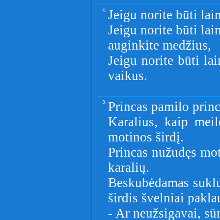
4.
Jeigu norite būti lai
Jeigu norite būti la
auginkite medžius,
Jeigu norite būti la
vaikus.
3.
Princas pamilo princ
Karalius, kaip meil
motinos širdį.
Princas nužudęs moti
karalių.
Beskubėdamas suklup
širdis švelniai pakla
- Ar neužsigavai, sū