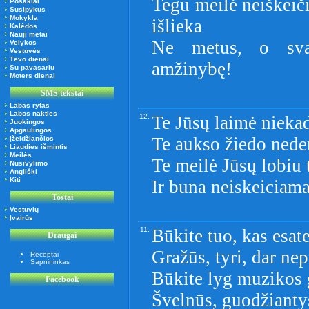
Tegu meilė neiškeič
Posakiai
Susipykus
Mokykla
išlieka
Kalėdos
Nauji metai
Ne metus, o sva
Velykos
Vestuvės
Tėvo dienai
amžinybę!
Su pavasariu
Moters dienai
SMS tekstai
Labas rytas
Labos nakties
12.
Te Jūsų laimė nieka
Juokingos
Apgaulingos
Te aukso žiedo nede
Įžeidžiančios
Liaudies išmintis
Meilės
Te meilė Jūsų lobiu
Nusivylimo
Angliški
Kiti
Ir buna neiskeiciama
Tostai
Vestuvių
Įvairūs
11.
Būkite tuo, kas esate
Draugai
Gražūs, tyri, dar ne
Receptai
Sapnininkas
Būkite lyg muzikos 
Facebook
Švelnūs, guodžiantys