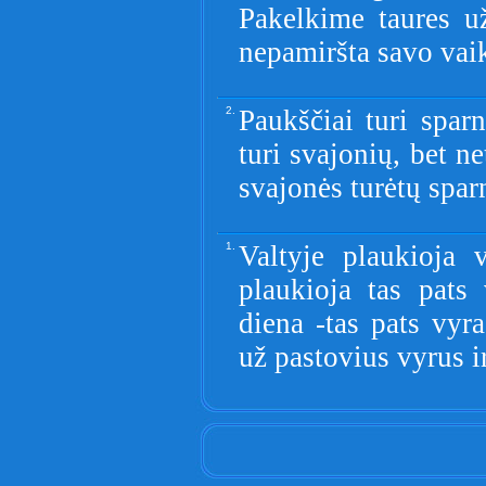
Pakelkime taures u
nepamiršta savo vai
2.
Paukščiai turi spar
turi svajonių, bet n
svajonės turėtų spar
1.
Valtyje plaukioja 
plaukioja tas pats 
diena -tas pats vyra
už pastovius vyrus i