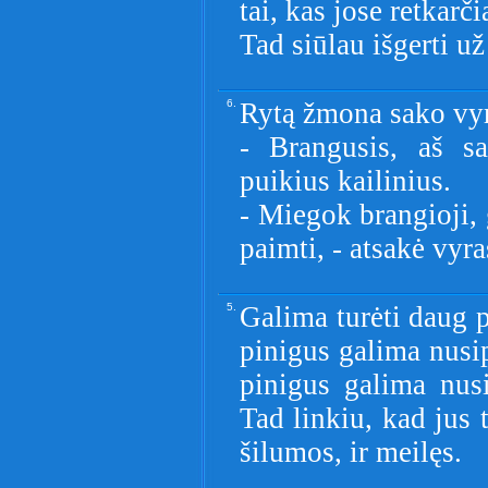
tai, kas jose retkarči
Tad siūlau išgerti u
6.
Rytą žmona sako vyr
- Brangusis, aš s
puikius kailinius.
- Miegok brangioji, 
paimti, - atsakė vyra
5.
Galima turėti daug p
pinigus galima nusip
pinigus galima nus
Tad linkiu, kad jus t
šilumos, ir meilęs.