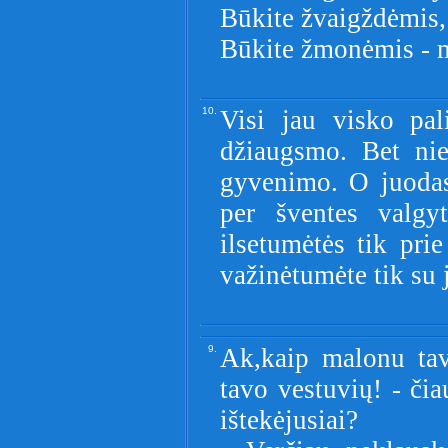
Būkite žvaigždėmis, 
Būkite žmonėmis - m
10.
Visi jau visko pal
džiaugsmo. Bet nie
gyvenimo. O juodas
per šventes valgy
ilsetumėtės tik pri
važinėtumėte tik su
9.
Ak,kaip malonu ta
tavo vestuvių! - čia
ištekėjusiai?