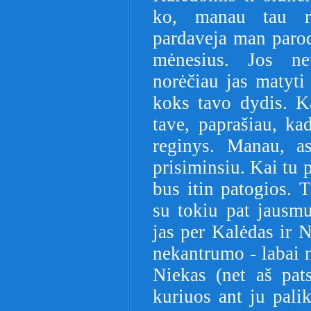
ko, manau tau rei
pardaveja man parodė
mėnesius. Jos net
norėčiau jas matyti
koks tavo dydis. K
tave, paprašiau, k
reginys. Manau, as
prisiminsiu. Kai tu 
bus itin patogios. T
su tokiu pat jausm
jas per Kalėdas ir 
nekantrumo - labai n
Niekas (net aš pats
kuriuos ant ju palik