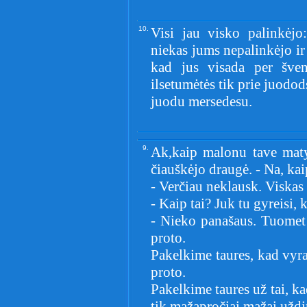
10.
Visi jau visko palinkėjo
niekas jums nepalinkėjo i
kad jus visada per šve
ilsetumėtės tik prie juodod
juodu mersedesu.
9.
Ak,kaip malonu tave maty
čiauškėjo draugė. - Na, kai
- Verčiau neklausk. Viskas
- Kaip tai? Juk tu gyreisi, k
- Nieko panašaus. Tuomet 
proto.
Pakelkime taures, kad vyra
proto.
Pakelkime taures už tai, ka
tik mažapročiai mažai uždi