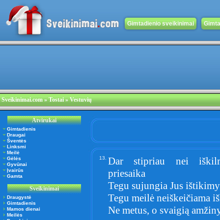
Gimtadienio sveikinimai
Gimta
Sveikinimai.com
» Tostai » Vestuvių
Atvirukai
Gimtadienis
Draugai
Šventės
Linksmi
Meilė
13.
Dar stipriau nei iškil
Gėlės
Gyvūnai
Įvairūs
priesaika
Gamta
Tegu sujungia Jus ištikimy
Sveikinimai
Tegu meilė neiškeičiama iš
Draugystė
Gimtadienis
Ne metus, o svaigią amžin
Mamos dienai
Meilės