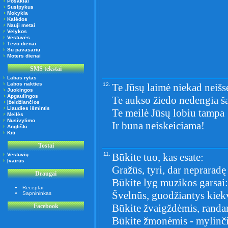
Posakiai
Susipykus
Mokykla
Kalėdos
Nauji metai
Velykos
Vestuvės
Tėvo dienai
Su pavasariu
Moters dienai
SMS tekstai
Labas rytas
Labos nakties
12.
Te Jūsų laimė niekad neišs
Juokingos
Apgaulingos
Te aukso žiedo nedengia š
Įžeidžiančios
Liaudies išmintis
Te meilė Jūsų lobiu tampa
Meilės
Nusivylimo
Ir buna neiskeiciama!
Angliški
Kiti
Tostai
11.
Būkite tuo, kas esate:
Vestuvių
Įvairūs
Gražūs, tyri, dar neprarad
Draugai
Būkite lyg muzikos garsai:
Receptai
Švelnūs, guodžiantys kiekv
Sapnininkas
Būkite žvaigždėmis, randanč
Facebook
Būkite žmonėmis - mylinčia