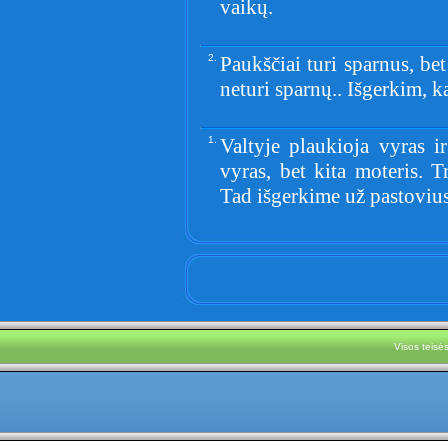
vaikų.
2.
Paukščiai turi sparnus, bet
neturi sparnų.. Išgerkim, k
1.
Valtyje plaukioja vyras i
vyras, bet kita moteris. Tr
Tad išgerkime už pastovius
Visos teis