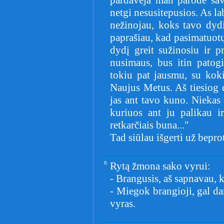
pardaveja man parodė savą
netgi nesusitepusios. As la
nežinojau, koks tavo dydi
paprašiau, kad pasimatuot
dydį greit sužinosiu ir p
nusimaus, bus itin patogi
tokiu pat jausmu, su kok
Naujus Metus. Aš tiesiog 
jas ant tavo kuno. Niekas 
kuriuos ant ju palikau ir
retkarčiais buna..."
Tad siūlau išgerti už bepro
6.
Rytą žmona sako vyrui:
- Brangusis, aš sapnavau, 
- Miegok brangioji, gal dar
vyras.