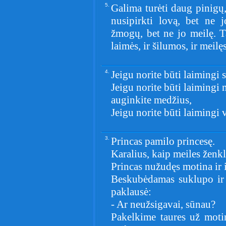
5.
Galima turėti daug pinigų,
nusipirkti lovą, bet ne 
žmogų, bet ne jo meilę. Ta
laimės, ir šilumos, ir meilęs
4.
Jeigu norite būti laimingi s
Jeigu norite būti laimingi 
auginkite medžius,
Jeigu norite būti laimingi 
3.
Princas pamilo princesę.
Karalius, kaip meiles ženkl
Princas nužudęs motina ir i
Beskubėdamas suklupo ir i
paklausė:
- Ar neužsigavai, sūnau?
Pakelkime taures už motin