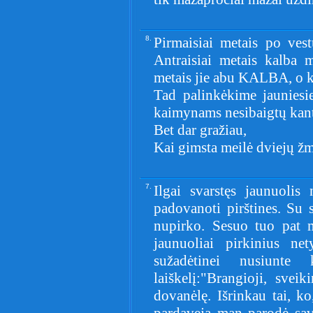
8.
Pirmaisiai metais po vest
Antraisiai metais kalba m
metais jie abu KALBA, o
Tad palinkėkime jauniesi
kaimynams nesibaigtų kant
Bet dar gražiau,
Kai gimsta meilė dviejų žm
7.
Ilgai svarstęs jaunuolis
padovanoti pirštines. Su 
nupirko. Sesuo tuo pat m
jaunuoliai pirkinius net
sužadėtinei nusiunte 
laiškelį:"Brangioji, svei
dovanėlę. Išrinkau tai, ko