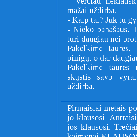
- Verčiau neklausk
mažai uždirba.
- Kaip tai? Juk tu gyr
- Nieko panašaus. T
turi daugiau nei prot
Pakelkime taures,
pinigų, o dar daugia
Pakelkime taures 
skųstis savo vyra
uždirba.
8.
Pirmaisiai metais po
jo klausosi. Antrais
jos klausosi. Treči
kaimynai KLAUSOS