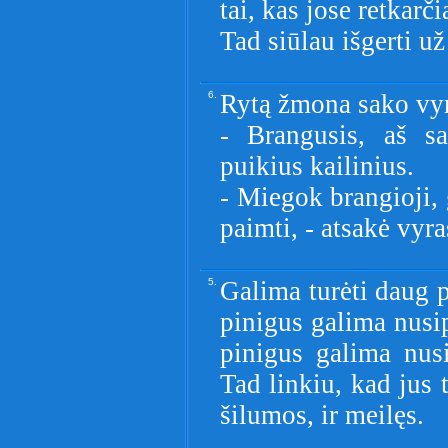
tai, kas jose retkarči
Tad siūlau išgerti u
6.
Rytą žmona sako vyr
- Brangusis, aš s
puikius kailinius.
- Miegok brangioji, 
paimti, - atsakė vyra
5.
Galima turėti daug p
pinigus galima nusip
pinigus galima nus
Tad linkiu, kad jus t
šilumos, ir meilęs.