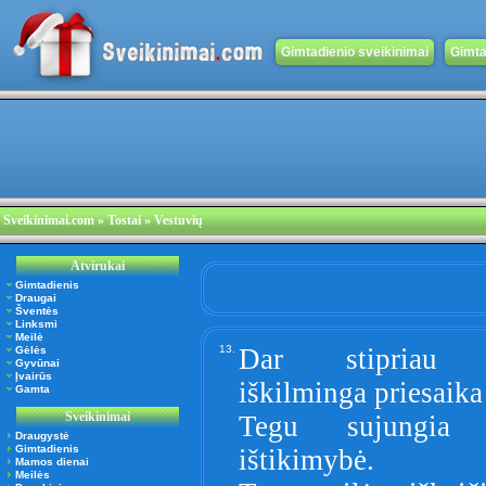
Gimtadienio sveikinimai
Gimta
Sveikinimai.com
» Tostai » Vestuvių
Atvirukai
Gimtadienis
Draugai
Šventės
Linksmi
Meilė
13.
Dar stipriau 
Gėlės
Gyvūnai
Įvairūs
iškilminga priesaika
Gamta
Sveikinimai
Tegu sujungia 
Draugystė
Gimtadienis
ištikimybė.
Mamos dienai
Meilės