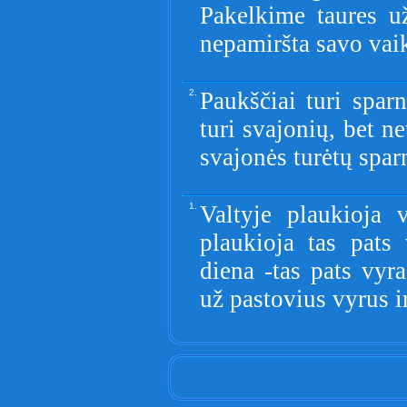
Pakelkime taures u
nepamiršta savo vai
2.
Paukščiai turi spar
turi svajonių, bet n
svajonės turėtų spar
1.
Valtyje plaukioja 
plaukioja tas pats 
diena -tas pats vyra
už pastovius vyrus i