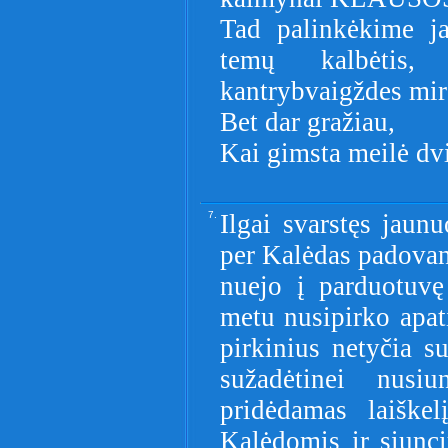
Tad palinkėkime ja
temų kalbėtis,
kantrybvaigždes mir
Bet dar gražiau,
Kai gimsta meilė dv
7.
Ilgai svarstęs jaun
per Kalėdas padovano
nuejo į parduotuvę
metu nusipirko apat
pirkinius netyčia su
sužadėtinei nusiu
pridėdamas laiškel
Kalėdomis ir siunci