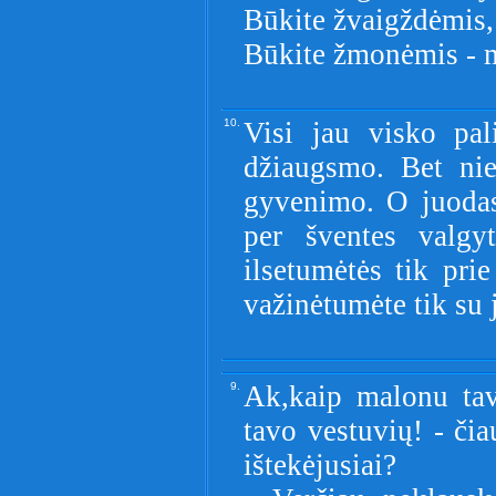
Būkite žvaigždėmis, 
Būkite žmonėmis - m
10.
Visi jau visko pal
džiaugsmo. Bet nie
gyvenimo. O juodas
per šventes valgy
ilsetumėtės tik pri
važinėtumėte tik su
9.
Ak,kaip malonu ta
tavo vestuvių! - čia
ištekėjusiai?