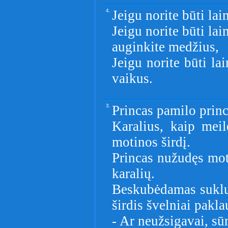
4.
Jeigu norite būti lai
Jeigu norite būti la
auginkite medžius,
Jeigu norite būti la
vaikus.
3.
Princas pamilo princ
Karalius, kaip meil
motinos širdį.
Princas nužudęs moti
karalių.
Beskubėdamas suklup
širdis švelniai pakla
- Ar neužsigavai, sū