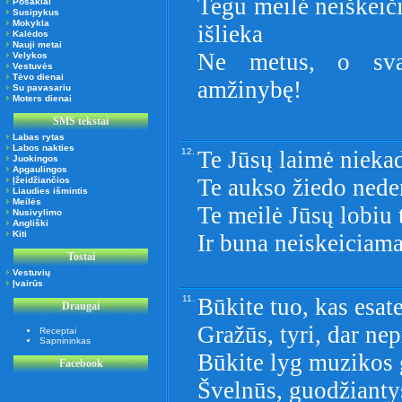
Tegu meilė neiškeič
Posakiai
Susipykus
Mokykla
išlieka
Kalėdos
Nauji metai
Ne metus, o sva
Velykos
Vestuvės
Tėvo dienai
amžinybę!
Su pavasariu
Moters dienai
SMS tekstai
Labas rytas
Labos nakties
12.
Te Jūsų laimė nieka
Juokingos
Apgaulingos
Te aukso žiedo nede
Įžeidžiančios
Liaudies išmintis
Meilės
Te meilė Jūsų lobiu
Nusivylimo
Angliški
Kiti
Ir buna neiskeiciama
Tostai
Vestuvių
Įvairūs
11.
Būkite tuo, kas esate
Draugai
Gražūs, tyri, dar ne
Receptai
Sapnininkas
Būkite lyg muzikos 
Facebook
Švelnūs, guodžiantys