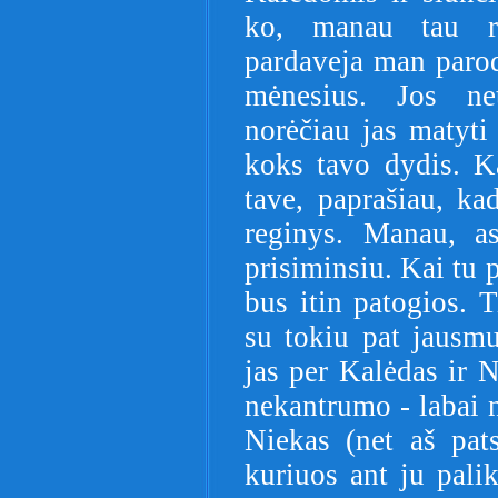
ko, manau tau rei
pardaveja man parodė
mėnesius. Jos net
norėčiau jas matyti
koks tavo dydis. K
tave, paprašiau, k
reginys. Manau, as
prisiminsiu. Kai tu 
bus itin patogios. T
su tokiu pat jausm
jas per Kalėdas ir 
nekantrumo - labai n
Niekas (net aš pats
kuriuos ant ju palik