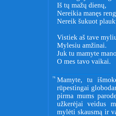
Iš tų mažų dienų,
Nereikia manęs reng
Nereik šukuot plauk
Vistiek aš tave myli
Mylesiu amžinai.
Juk tu mamyte mano
O mes tavo vaikai.
78.
Mamyte, tu išmoke
rūpestingai globoda
pirma mums parodei
užkerėjai veidus 
mylėti skausmą ir va