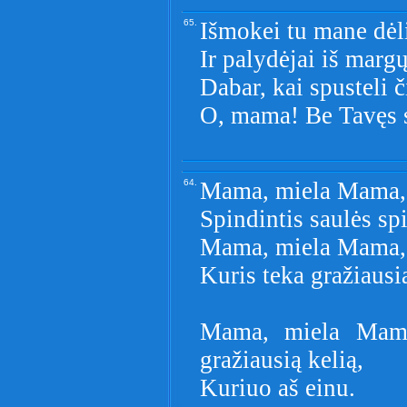
65.
Išmokei tu mane dėli
Ir palydėjai iš marg
Dabar, kai spusteli 
O, mama! Be Tavęs 
64.
Mama, miela Mama, T
Spindintis saulės sp
Mama, miela Mama, 
Kuris teka gražiaus
Mama, miela Mama
gražiausią kelią,
Kuriuo aš einu.