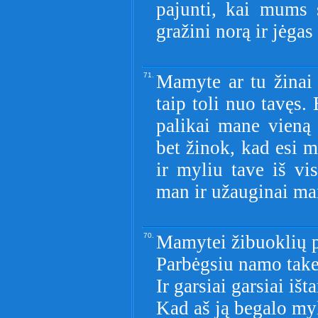
pajunti, kai mums 
gražini norą ir jėgas
71.
Mamyte ar tu žinai
taip toli nuo tavęs.
palikai mane vieną 
bet žinok, kad esi 
ir myliu tave iš vi
man ir užauginai ma
70.
Mamytei žibuoklių p
Parbėgsiu namo take
Ir garsiai garsiai išta
Kad aš ją begalo myl