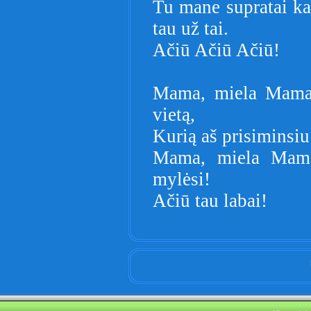
Tu mane supratai k
tau už tai.
Ačiū Ačiū Ačiū!
Mama, miela Mama,
vietą,
Kurią aš prisiminsiu
Mama, miela Mama
mylėsi!
Ačiū tau labai!