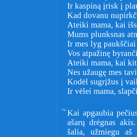
Ir kaspiną įrisk į pl
Kad dovanu nupirkči
Ateiki mama, kai iš
Mums plunksnas atm
Ir mes lyg paukščiai
Vos atpažinę byranči
Ateiki mama, kai kit
Nes užaugę mes tavi
Kodėl sugrįžus į vai
Ir vėlei mama, slapč
75.
Kai apgaubia pečiu
ašarų drėgnas akis
šalia, užmiegu aš