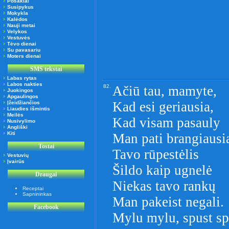
Posakiai
Susipykus
Mokykla
Kalėdos
Nauji metai
Velykos
Vestuvės
Tėvo dienai
Su pavasariu
Moters dienai
SMS tekstai
Labas rytas
Labos nakties
82.
Ačiū tau, mamyte,
Juokingos
Apgaulingos
Kad esi geriausia,
Įžeidžiančios
Liaudies išmintis
Meilės
Kad visam pasauly
Nusivylimo
Angliški
Kiti
Man pati brangiausi
Tostai
Tavo rūpestėlis
Vestuvių
Įvairūs
Šildo kaip ugnelė
Draugai
Niekas tavo rankų
Receptai
Sapnininkas
Man pakeist negali.
Facebook
Mylu mylu, spust spus