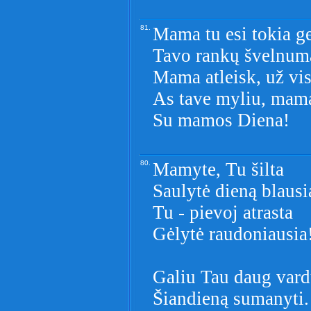
81.
Mama tu esi tokia ge
Tavo rankų švelnuma
Mama atleisk, už vis
As tave myliu, mam
Su mamos Diena!
80.
Mamyte, Tu šilta
Saulytė dieną blausi
Tu - pievoj atrasta
Gėlytė raudoniausia
Galiu Tau daug var
Šiandieną sumanyti.