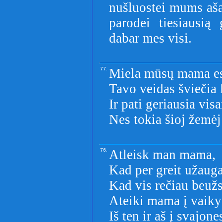
nušluostei mums aša
parodei tiesiausią
dabar mes visi.
77.
Miela mūsų mama esi
Tavo veidas šviečia 
Ir pati geriausia vis
Nes tokia šioj žemėj 
76.
Atleisk man mama,
Kad per greit užaug
Kad vis rečiau beuž
Ateiki mama į vaiky
Iš ten ir aš į svajone