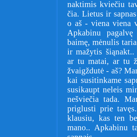
naktimis kviečiu ta
čia. Lietus ir sapn
o aš - viena viena v
Apkabinu pagalvę 
baimę, mėnulis taria
ir mažytis šiąnakt..
ar tu matai, ar tu ž
žvaigždutė - aš? Ma
kai susitinkame sapn
susikaupt neleis min
nešviečia tada. Ma
priglusti prie tavęs
klausiu, kas ten b
mano.. Apkabinu ta