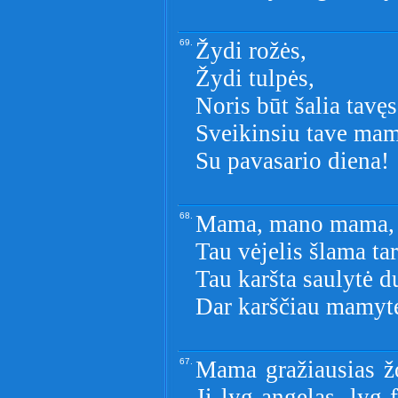
69.
Žydi rožės,
Žydi tulpės,
Noris būt šalia tavęs
Sveikinsiu tave mam
Su pavasario diena!
68.
Mama, mano mama, a
Tau vėjelis šlama ta
Tau karšta saulytė d
Dar karščiau mamyte
67.
Mama gražiausias žod
Ji lyg angelas, lyg f