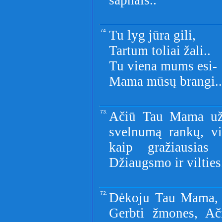
sapnais..
74.
Tu lyg jūra gili,
Tartum toliai žali..
Tu viena mums esi-
Mama mūsų brangi..
73.
Ačiū Tau Mama už 
svelnumą rankų, vi
kaip gražiausias 
Džiaugsmo ir vilties
72.
Dėkoju Tau Mama, 
Gerbti žmones, Ač