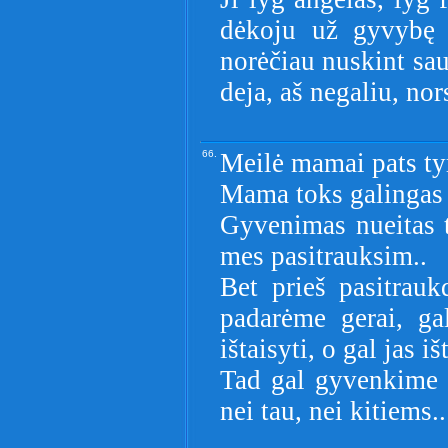
dėkoju už gyvybę i
norėčiau nuskint sau
deja, aš negaliu, nor
66.
Meilė mamai pats tyr
Mama toks galingas 
Gyvenimas nueitas t
mes pasitrauksim..
Bet prieš pasitrau
padarėme gerai, ga
ištaisyti, o gal jas iš
Tad gal gyvenkime t
nei tau, nei kitiems..