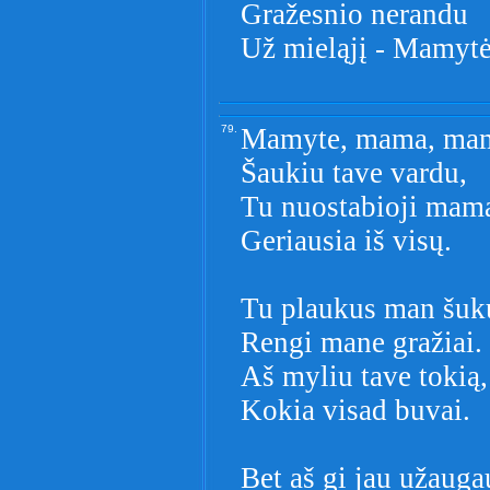
Gražesnio nerandu
Už mieląjį - Mamytė
79.
Mamyte, mama, ma
Šaukiu tave vardu,
Tu nuostabioji mam
Geriausia iš visų.
Tu plaukus man šuku
Rengi mane gražiai.
Aš myliu tave tokią,
Kokia visad buvai.
Bet aš gi jau užauga