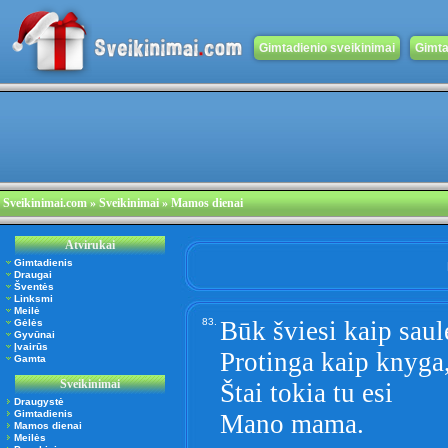
Gimtadienio sveikinimai
Gimta
Sveikinimai.com
» Sveikinimai » Mamos dienai
Atvirukai
Gimtadienis
Draugai
Šventės
Linksmi
Meilė
83.
Būk šviesi kaip saul
Gėlės
Gyvūnai
Įvairūs
Protinga kaip knyga
Gamta
Sveikinimai
Štai tokia tu esi
Draugystė
Gimtadienis
Mano mama.
Mamos dienai
Meilės