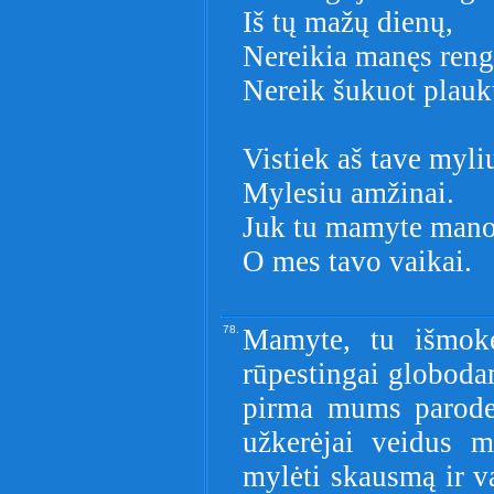
Iš tų mažų dienų,
Nereikia manęs reng
Nereik šukuot plauk
Vistiek aš tave myli
Mylesiu amžinai.
Juk tu mamyte mano
O mes tavo vaikai.
78.
Mamyte, tu išmoke
rūpestingai globoda
pirma mums parodei
užkerėjai veidus 
mylėti skausmą ir va