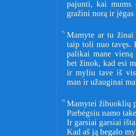
pajunti, kai mums 
gražini norą ir jėgas
71.
Mamyte ar tu žinai
taip toli nuo tavęs.
palikai mane vieną 
bet žinok, kad esi 
ir myliu tave iš vi
man ir užauginai ma
70.
Mamytei žibuoklių p
Parbėgsiu namo take
Ir garsiai garsiai išta
Kad aš ją begalo myl