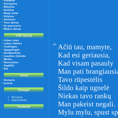
Posakiai
Susipykus
Mokykla
Kalėdos
Nauji metai
Velykos
Vestuvės
Tėvo dienai
Su pavasariu
Moters dienai
SMS tekstai
Labas rytas
Labos nakties
82.
Ačiū tau, mamyte,
Juokingos
Apgaulingos
Kad esi geriausia,
Įžeidžiančios
Liaudies išmintis
Meilės
Kad visam pasauly
Nusivylimo
Angliški
Kiti
Man pati brangiausi
Tostai
Tavo rūpestėlis
Vestuvių
Įvairūs
Šildo kaip ugnelė
Draugai
Niekas tavo rankų
Receptai
Sapnininkas
Man pakeist negali.
Facebook
Mylu mylu, spust spus