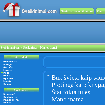
Gimtadienio sveikinimai
Gimta
Sveikinimai.com
» Sveikinimai » Mamos dienai
Atvirukai
Gimtadienis
Draugai
Šventės
Linksmi
Meilė
83.
Būk šviesi kaip saul
Gėlės
Gyvūnai
Įvairūs
Protinga kaip knyga
Gamta
Sveikinimai
Štai tokia tu esi
Draugystė
Gimtadienis
Mano mama.
Mamos dienai
Meilės