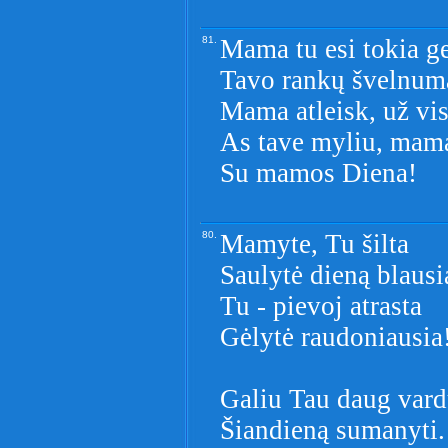
81.
Mama tu esi tokia ge
Tavo rankų švelnuma
Mama atleisk, už vis
As tave myliu, mam
Su mamos Diena!
80.
Mamyte, Tu šilta
Saulytė dieną blausi
Tu - pievoj atrasta
Gėlytė raudoniausia
Galiu Tau daug var
Šiandieną sumanyti.