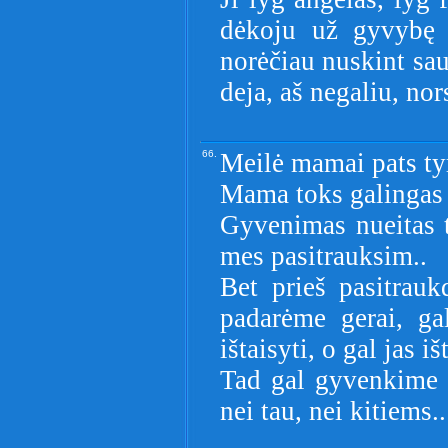
dėkoju už gyvybę i
norėčiau nuskint sau
deja, aš negaliu, nor
66.
Meilė mamai pats tyr
Mama toks galingas 
Gyvenimas nueitas t
mes pasitrauksim..
Bet prieš pasitrau
padarėme gerai, ga
ištaisyti, o gal jas iš
Tad gal gyvenkime t
nei tau, nei kitiems..