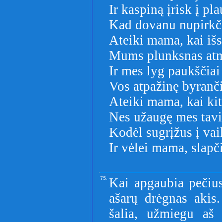
Ir kaspiną įrisk į pl
Kad dovanu nupirkči
Ateiki mama, kai iš
Mums plunksnas atm
Ir mes lyg paukščiai
Vos atpažinę byranči
Ateiki mama, kai kit
Nes užaugę mes tavi
Kodėl sugrįžus į vai
Ir vėlei mama, slapč
75.
Kai apgaubia pečiu
ašarų drėgnas akis
šalia, užmiegu aš