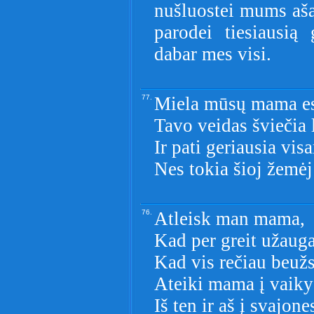
nušluostei mums aša
parodei tiesiausią
dabar mes visi.
77.
Miela mūsų mama esi
Tavo veidas šviečia 
Ir pati geriausia vis
Nes tokia šioj žemėj 
76.
Atleisk man mama,
Kad per greit užaug
Kad vis rečiau beuž
Ateiki mama į vaiky
Iš ten ir aš į svajone