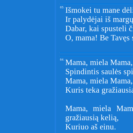
65.
Išmokei tu mane dėli
Ir palydėjai iš marg
Dabar, kai spusteli 
O, mama! Be Tavęs 
64.
Mama, miela Mama, T
Spindintis saulės sp
Mama, miela Mama, 
Kuris teka gražiaus
Mama, miela Mama
gražiausią kelią,
Kuriuo aš einu.