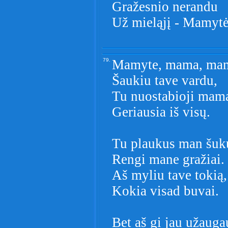
Gražesnio nerandu
Už mieląjį - Mamytė
79.
Mamyte, mama, ma
Šaukiu tave vardu,
Tu nuostabioji mam
Geriausia iš visų.
Tu plaukus man šuku
Rengi mane gražiai.
Aš myliu tave tokią,
Kokia visad buvai.
Bet aš gi jau užauga