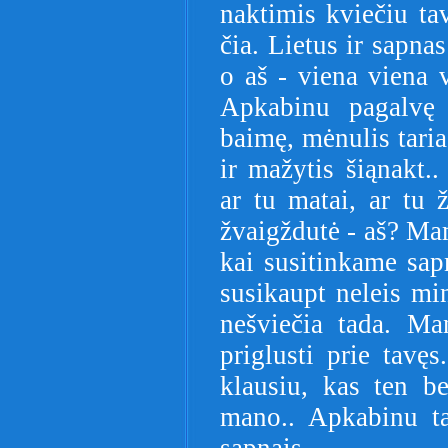
naktimis kviečiu ta
čia. Lietus ir sapn
o aš - viena viena v
Apkabinu pagalvę 
baimę, mėnulis taria
ir mažytis šiąnakt..
ar tu matai, ar tu ž
žvaigždutė - aš? Ma
kai susitinkame sapn
susikaupt neleis min
nešviečia tada. Ma
priglusti prie tavęs
klausiu, kas ten b
mano.. Apkabinu ta