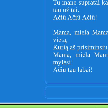
Tu mane supratai k
tau už tai.
Ačiū Ačiū Ačiū!
Mama, miela Mama,
vietą,
Kurią aš prisiminsiu
Mama, miela Mama
mylėsi!
Ačiū tau labai!