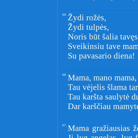
69.
Žydi rožės,
Žydi tulpės,
Noris būt šalia tavęs
Sveikinsiu tave mam
Su pavasario diena!
68.
Mama, mano mama, a
Tau vėjelis šlama ta
Tau karšta saulytė d
Dar karščiau mamyte
67.
Mama gražiausias žod
Ji lyg angelas, lyg f