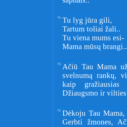
sapnais..
74.
Tu lyg jūra gili,
Tartum toliai žali..
Tu viena mums esi-
Mama mūsų brangi..
73.
Ačiū Tau Mama už 
svelnumą rankų, vi
kaip gražiausias 
Džiaugsmo ir vilties
72.
Dėkoju Tau Mama, 
Gerbti žmones, Ač