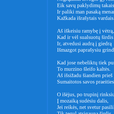
Eik savų paklydimų takai
Ir paliki man pasaką men
Kažkada išrašytais vardais
Aš iškeisiu ramybę į vėtrą,
Kad ir vėl sualsuotų širdis
Ir, atvedusi audrą į giedrą
Išmazgot paprašysiu grind
Kad jose nebeliktų tiek pu
To murzino šleifo kaltės.
Aš išsižadu šiandien prieš
Sumaitotos savos praeities
O išėjus, po trupinį rinksi
Į mozaiką sudėsiu dalis,
Jei reikės, net svetur pasil
Tik tegul atsigauna širdis.