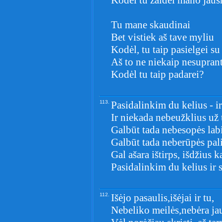
Kodel tu žaidei mano jaus
Tu mane skaudinai
Bet vistiek aš tave myliu
Kodėl, tu taip pasielgei s
Aš to ne niekaip nesuprant
Kodėl tu taip padarei?
113.
Pasidalinkim du kelius - ir
Ir niekada nebeužklius už
Galbūt tada nebesopės labi
Galbūt tada neberūpės palie
Gal ašara ištirps, išdžius k
Pasidalinkim du kelius ir
112.
Išėjo pasaulis,išėjai ir tu,
Nebeliko meilės,nebėra j