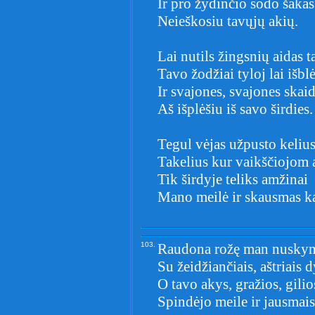
Ir pro žydinčio sodo šakas
Neieškosiu tavųjų akių.
Lai nutils žingsnių aidas 
Tavo žodžiai tyloj lai išbl
Ir svajones, svajones skaid
Aš išplėšiu iš savo širdies.
Tegul vėjas užpusto keliu
Takelius kur vaikščiojom
Tik širdyje teliks amžinai
Mano meilė ir skausmas ka
103.
Raudona rožę man nuskyn
Su žeidžiančiais, aštriais d
O tavo akys, gražios, gilio
Spindėjo meile ir jausmais