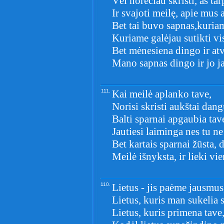
Vėl norėčiau skristi, aš ta
Ir svajoti meilę, apie mus 
Bet tai buvo sapnas,kuria
Kuriame galėjau sutikti vi
Bet mėnesiena dingo ir at
Mano sapnas dingo ir jo j
111.
Kai meilė aplanko tave,
Norisi skristi aukštai dang
Balti sparnai apgaubia tav
Jautiesi laiminga nes tu ne
Bet kartais sparnai žūsta, d
Meilė išnyksta, ir lieki vie
110.
Lietus - jis paėme jausmus
Lietus, kuris man sukelia
Lietus, kuris primena tave