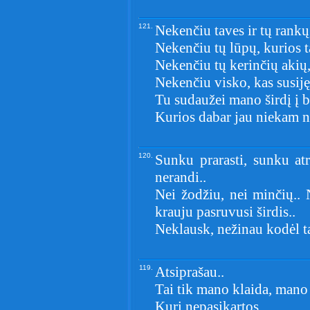
121.
Nekenčiu taves ir tų rankų,
Nekenčiu tų lūpų, kurios 
Nekenčiu tų kerinčių akių,
Nekenčiu visko, kas susiję
Tu sudaužei mano širdį į 
Kurios dabar jau niekam n
120.
Sunku prarasti, sunku atr
nerandi..
Nei žodžiu, nei minčių.. 
krauju pasruvusi širdis..
Neklausk, nežinau kodėl tai
119.
Atsiprašau..
Tai tik mano klaida, mano 
Kuri nepasikartos