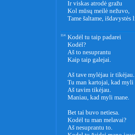
Ir viskas atrodė gražu
Kol mūsų meilė nežuvo,
Tame šaltame, išdavystės l
114.
Kodėl tu taip padarei
Kodėl?
Aš to nesuprantu
Kaip taip galejai.
Aš tave mylėjau ir tikėjau.
Tu man kartojai, kad myli
Aš tavim tikėjau.
Maniau, kad myli mane.
Bet tai buvo netiesa.
Kodėl tu man melavai?
Aš nesuprantu to.