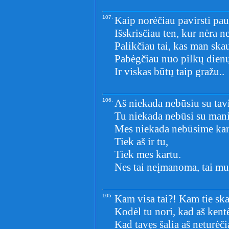
107.
Kaip norėčiau pavirsti pau
Išskrisčiau ten, kur nėra n
Palikčiau tai, kas man ska
Pabėgčiau nuo pilkų dienų
Ir viskas būtų taip gražu..
106.
Aš niekada nebūsiu su tav
Tu niekada nebūsi su man
Mes niekada nebūsime kar
Tiek aš ir tu,
Tiek mes kartu.
Nes tai neįmanoma, tai m
105.
Kam visa tai?! Kam tie sk
Kodėl tu nori, kad aš kent
Kad tavęs šalia aš neturėči