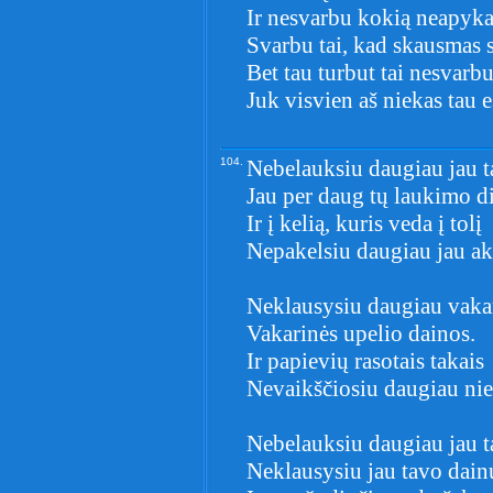
Ir nesvarbu kokią neapyka
Svarbu tai, kad skausmas s
Bet tau turbut tai nesvarbu
Juk visvien aš niekas tau e
104.
Nebelauksiu daugiau jau t
Jau per daug tų laukimo d
Ir į kelią, kuris veda į tolį
Nepakelsiu daugiau jau ak
Neklausysiu daugiau vaka
Vakarinės upelio dainos.
Ir papievių rasotais takais
Nevaikščiosiu daugiau ni
Nebelauksiu daugiau jau t
Neklausysiu jau tavo dain