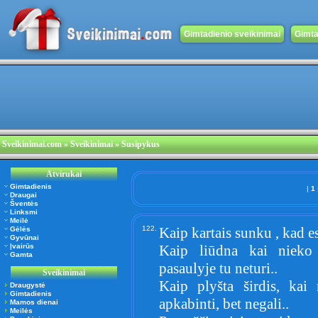
Gimtadienio sveikinimai
Gimta
Sveikinimai.com
» Sveikinimai » Susipykus
Atvirukai
Gimtadienis
|
1
Draugai
Šventės
Linksmi
Meilė
122.
Kaip kartais sunku , kad es
Gėlės
Gyvūnai
Įvairūs
Kaip liūdna kai nieko
Gamta
pasaulyje tu neturi..
Sveikinimai
Kaip plyšta širdis, kai 
Draugystė
Gimtadienis
apkabinti, bet negali..
Mamos dienai
Meilės