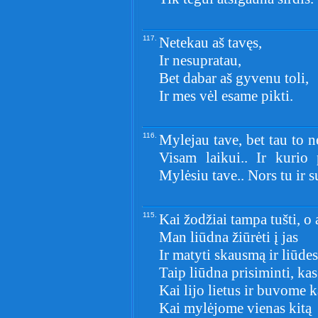
117.
Netekau aš tavęs,
Ir nesupratau,
Bet dabar aš gyvenu toli,
Ir mes vėl esame pikti.
116.
Mylejau tave, bet tau to ne
Visam laikui.. Ir kurio 
Mylėsiu tave.. Nors tu ir 
115.
Kai žodžiai tampa tušti, o 
Man liūdna žiūrėti į jas
Ir matyti skausmą ir liūdes
Taip liūdna prisiminti, ka
Kai lijo lietus ir buvome k
Kai mylėjome vienas kitą