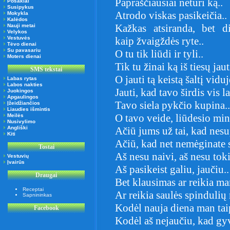
Papraščiausiai neturi ką..
Posakiai
Susipykus
Atrodo viskas pasikeičia..
Mokykla
Kalėdos
Kažkas atsiranda, bet d
Nauji metai
Velykos
Vestuvės
kaip žvaigždės ryte..
Tėvo dienai
Su pavasariu
O tu tik liūdi ir tyli..
Moters dienai
Tik tu žinai ką iš tiesų jaut
SMS tekstai
O jauti tą keistą šaltį viduj
Labas rytas
Labos nakties
Jauti, kad tavo širdis vis l
Juokingos
Apgaulingos
Tavo siela pykčio kupina..
Įžeidžiančios
Liaudies išmintis
O tavo veide, liūdesio min
Meilės
Nusivylimo
Angliški
Ačiū jums už tai, kad nesu
Kiti
Ačiū, kad net nemėginate s
Tostai
Aš nesu naivi, aš nesu tok
Vestuvių
Įvairūs
Aš pasikeist galiu, jaučiu..
Draugai
Bet klausimas ar reikia ma
Receptai
Ar reikia saulės spindulių
Sapnininkas
Kodėl nauja diena man tai
Facebook
Kodėl aš nejaučiu, kad g