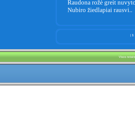
Raudona rožė greit nuvyto
Nubiro žiedlapiai rausvi..
|
1
Visos teis