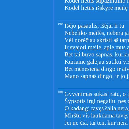
Kodėl lietus supažindino
Kodėl lietus išskyrė meilę 
109.
Išėjo pasaulis, išėjai ir tu
Nebeliko meilės, nebėra 
Vėl norėčiau skristi aš tar
Ir svajoti meile, apie mus 
Bet tai buvo sapnas, kuri
Kuriame galėjau sutikti vi
Bet mėnesiena dingo ir atv
Mano sapnas dingo, ir jo j
108.
Gyvenimas sukasi ratu, o j
Šypsotis irgi negaliu, nes d
O kadangi tavęs šalia nėr
Mirštu vis laukdama tavęs
Jei ne čia, tai ten, kur nėr