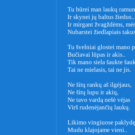
Tu būrei man laukų ramu
Ir skynei jų baltus žiedus..
Ir mirgant žvagždėms, mė
Nubarstei žiedlapiais takus
Tu švelniai glostei mano 
Bučiavai lūpas ir akis..
Tik mano siela šaukte šau
Tai ne mielasis, tai ne jis.
Ne šitų rankų aš ilgėjaus,
Ne šitų lupu ir akių,
Ne tavo vardą nešė vėjas
Virš rudenėjančių laukų.
Likimo vingiuose paklyd
Mudu klajojame vieni..