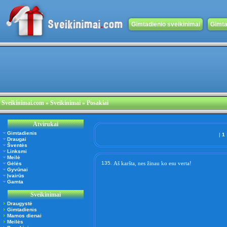
Gimtadienio sveikinimai
Gimta
Sveikinimai.com
» Sveikinimai » Posakiai
Atvirukai
Gimtadienis
|
1
Draugai
Šventės
Linksmi
Meilė
135.
Aš karšta, nes žinau ko esu verta!
Gėlės
Gyvūnai
Įvairūs
Gamta
Sveikinimai
Draugystė
Gimtadienis
Mamos dienai
Meilės