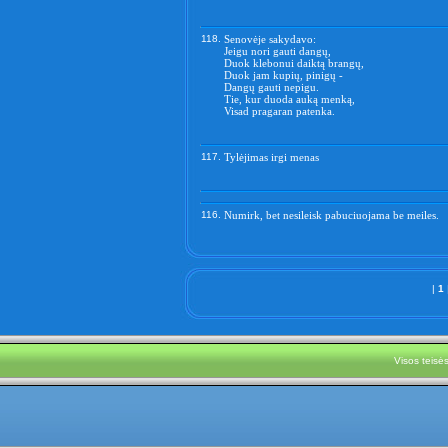
118.
Senovėje sakydavo:
Jeigu nori gauti dangų,
Duok klebonui daiktą brangų,
Duok jam kupių, pinigų -
Dangų gauti nepigu.
Tie, kur duoda auką menką,
Visad pragaran patenka.
117.
Tylėjimas irgi menas
116.
Numirk, bet nesileisk pabuciuojama be meiles.
|
1
Visos teis