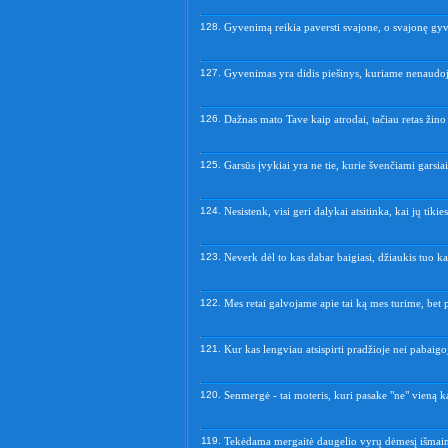
128.
Gyvenimą reikia paversti svajone, o svajonę gy
127.
Gyvenimas yra didis piešinys, kuriame nenaudoj
126.
Dažnas mato Tave kaip atrodai, tačiau retas žino 
125.
Garsūs įvykiai yra ne tie, kurie švenčiami garsiai,
124.
Nesistenk, visi geri dalykai atsitinka, kai jų tikies
123.
Neverk dėl to kas dabar baigiasi, džiaukis tuo kas
122.
Mes retai galvojame apie tai ką mes turime, bet
121.
Kur kas lengviau atsispirti pradžioje nei pabaigoj
120.
Senmergė - tai moteris, kuri pasake "ne" vieną k
119.
Tekėdama mergaitė daugelio vyrų dėmesį išmain