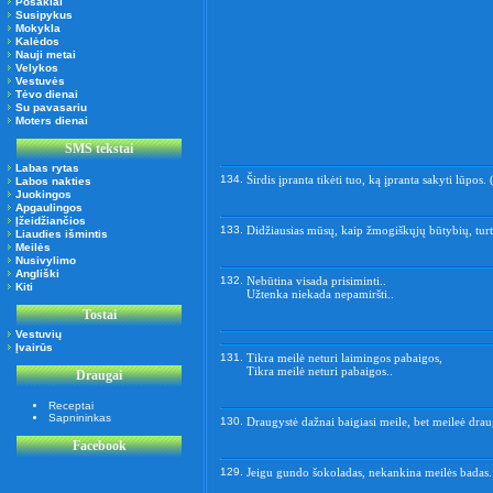
Posakiai
Susipykus
Mokykla
Kalėdos
Nauji metai
Velykos
Vestuvės
Tėvo dienai
Su pavasariu
Moters dienai
SMS tekstai
Labas rytas
134.
Širdis įpranta tikėti tuo, ką įpranta sakyti lūpos.
Labos nakties
Juokingos
Apgaulingos
Įžeidžiančios
133.
Didžiausias mūsų, kaip žmogiškųjų būtybių, turt
Liaudies išmintis
Meilės
Nusivylimo
Angliški
132.
Nebūtina visada prisiminti..
Kiti
Užtenka niekada nepamiršti..
Tostai
Vestuvių
Įvairūs
131.
Tikra meilė neturi laimingos pabaigos,
Tikra meilė neturi pabaigos..
Draugai
Receptai
Sapnininkas
130.
Draugystė dažnai baigiasi meile, bet meileė drau
Facebook
129.
Jeigu gundo šokoladas, nekankina meilės badas.