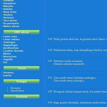
Posakiai
Susipykus
Mokykla
Kalėdos
Nauji metai
Velykos
Vestuvės
Tėvo dienai
Su pavasariu
Moters dienai
SMS tekstai
Labas rytas
134.
Širdis įpranta tikėti tuo, ką įpranta sakyti lūpos.
Labos nakties
Juokingos
Apgaulingos
Įžeidžiančios
133.
Didžiausias mūsų, kaip žmogiškųjų būtybių, turt
Liaudies išmintis
Meilės
Nusivylimo
Angliški
132.
Nebūtina visada prisiminti..
Kiti
Užtenka niekada nepamiršti..
Tostai
Vestuvių
Įvairūs
131.
Tikra meilė neturi laimingos pabaigos,
Tikra meilė neturi pabaigos..
Draugai
Receptai
Sapnininkas
130.
Draugystė dažnai baigiasi meile, bet meileė drau
Facebook
129.
Jeigu gundo šokoladas, nekankina meilės badas.