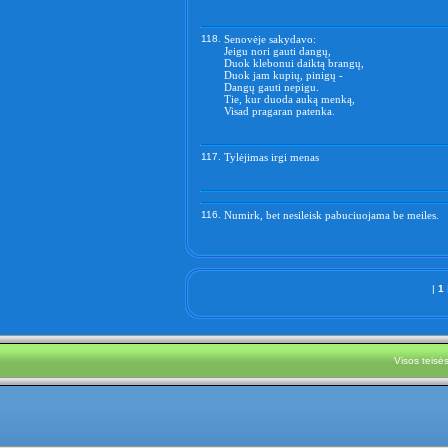
118.
Senovėje sakydavo:
Jeigu nori gauti dangų,
Duok klebonui daiktą brangų,
Duok jam kupių, pinigų -
Dangų gauti nepigu.
Tie, kur duoda auką menką,
Visad pragaran patenka.
117.
Tylėjimas irgi menas
116.
Numirk, bet nesileisk pabuciuojama be meiles.
|
1
Visos teis