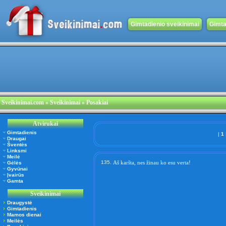
Gimtadienio sveikinimai
Gimta
Sveikinimai.com
» Sveikinimai » Posakiai
Atvirukai
Gimtadienis
|
1
Draugai
Šventės
Linksmi
Meilė
135.
Aš karšta, nes žinau ko esu verta!
Gėlės
Gyvūnai
Įvairūs
Gamta
Sveikinimai
Draugystė
Gimtadienis
Mamos dienai
Meilės