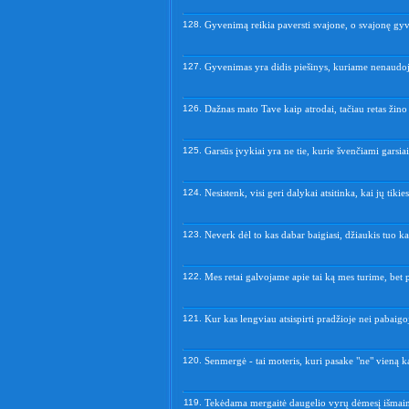
128.
Gyvenimą reikia paversti svajone, o svajonę gy
127.
Gyvenimas yra didis piešinys, kuriame nenaudoj
126.
Dažnas mato Tave kaip atrodai, tačiau retas žino 
125.
Garsūs įvykiai yra ne tie, kurie švenčiami garsiai,
124.
Nesistenk, visi geri dalykai atsitinka, kai jų tikies
123.
Neverk dėl to kas dabar baigiasi, džiaukis tuo kas
122.
Mes retai galvojame apie tai ką mes turime, bet
121.
Kur kas lengviau atsispirti pradžioje nei pabaigoj
120.
Senmergė - tai moteris, kuri pasake "ne" vieną k
119.
Tekėdama mergaitė daugelio vyrų dėmesį išmain