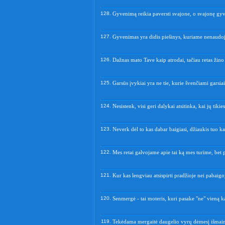
128.
Gyvenimą reikia paversti svajone, o svajonę gy
127.
Gyvenimas yra didis piešinys, kuriame nenaudoj
126.
Dažnas mato Tave kaip atrodai, tačiau retas žino 
125.
Garsūs įvykiai yra ne tie, kurie švenčiami garsiai,
124.
Nesistenk, visi geri dalykai atsitinka, kai jų tikies
123.
Neverk dėl to kas dabar baigiasi, džiaukis tuo kas
122.
Mes retai galvojame apie tai ką mes turime, bet
121.
Kur kas lengviau atsispirti pradžioje nei pabaigoj
120.
Senmergė - tai moteris, kuri pasake "ne" vieną k
119.
Tekėdama mergaitė daugelio vyrų dėmesį išmain