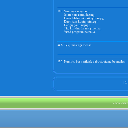
118.
Senovėje sakydavo:
Jeigu nori gauti dangų,
Duok klebonui daiktą brangų,
Duok jam kupių, pinigų -
Dangų gauti nepigu.
Tie, kur duoda auką menką,
Visad pragaran patenka.
117.
Tylėjimas irgi menas
116.
Numirk, bet nesileisk pabuciuojama be meiles.
|
1
Visos teis