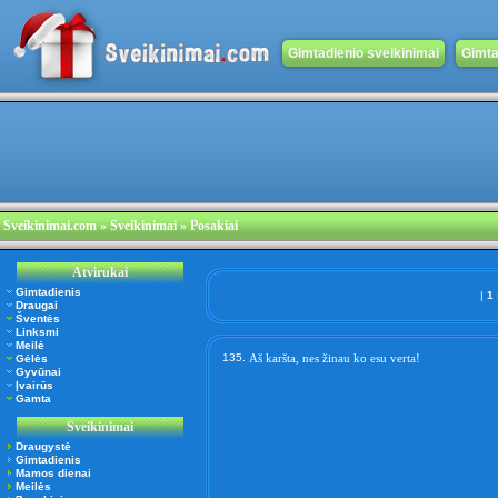
Gimtadienio sveikinimai
Gimta
Sveikinimai.com
» Sveikinimai » Posakiai
Atvirukai
Gimtadienis
|
1
Draugai
Šventės
Linksmi
Meilė
135.
Aš karšta, nes žinau ko esu verta!
Gėlės
Gyvūnai
Įvairūs
Gamta
Sveikinimai
Draugystė
Gimtadienis
Mamos dienai
Meilės