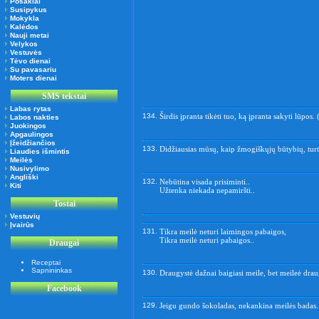
Posakiai
Susipykus
Mokykla
Kalėdos
Nauji metai
Velykos
Vestuvės
Tėvo dienai
Su pavasariu
Moters dienai
SMS tekstai
Labas rytas
134.
Širdis įpranta tikėti tuo, ką įpranta sakyti lūpos.
Labos nakties
Juokingos
Apgaulingos
Įžeidžiančios
133.
Didžiausias mūsų, kaip žmogiškųjų būtybių, turt
Liaudies išmintis
Meilės
Nusivylimo
Angliški
132.
Nebūtina visada prisiminti..
Kiti
Užtenka niekada nepamiršti..
Tostai
Vestuvių
Įvairūs
131.
Tikra meilė neturi laimingos pabaigos,
Tikra meilė neturi pabaigos..
Draugai
Receptai
Sapnininkas
130.
Draugystė dažnai baigiasi meile, bet meileė drau
Facebook
129.
Jeigu gundo šokoladas, nekankina meilės badas.