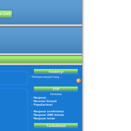
 (kiti)
Atmintyje
Tekėdama mergaitė daug…
TOP
Atvirukai
Naujausi
Nesenai išsiųsti
Populiariausi
Naujausi sveikinimai
Naujausi SMS tekstai
Naujausi tostai
Vardadieniai