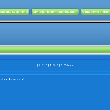
tadienio sveikinimai
Gimtadienio atvirukai (dovanos)
Gimtadienio atvirukai
|
1
|
2
|
3
|
4
|
5
|
6
|
7
|
Toliau >
es žinau ko esu verta!