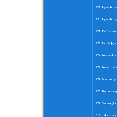
128.
Gyvenimą re
127.
Gyvenimas y
126.
Dažnas mato 
125.
Garsūs įvyki
124.
Nesistenk, vi
123.
Neverk dėl t
122.
Mes retai ga
121.
Kur kas leng
120.
Senmergė - t
119.
Tekėdama me