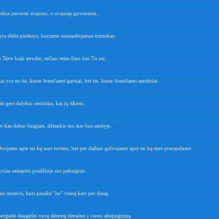
ikia paversti svajone, o svajonę gyvenimu..
ra didis piešinys, kuriame nenaudojamas trintukas..
Tave kaip atrodai, tačiau retas žino kas Tu esi.
ai yra ne tie, kurie švenčiami garsiai, bet tie, kurie švenčiami santūriai.
si geri dalykai atsitinka, kai jų tikiesi..
o kas dabar baigiasi, džiaukis tuo kas bus ateityje.
lvojame apie tai ką mes turime, bet per dažnai galvojame apie tai ką mes prarandame.
viau atsispirti pradžioje nei pabaigoje..
ai moteris, kuri pasake "ne" vieną kart per daug.
rgaitė daugelio vyrų dėmesį išmaino į vieno abejingumą.