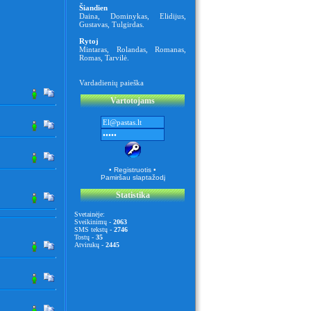
Šiandien
Daina
,
Dominykas
,
Elidijus
,
Gustavas
,
Tulgirdas
.
Rytoj
Mintaras
,
Rolandas
,
Romanas
,
Romas
,
Tarvilė
.
Vardadienių paieška
Vartotojams
• Registruotis •
Pamiršau slaptažodį
Statistika
Svetainėje:
Sveikinimų -
2063
SMS tekstų -
2746
Tostų -
35
Atvirukų -
2445