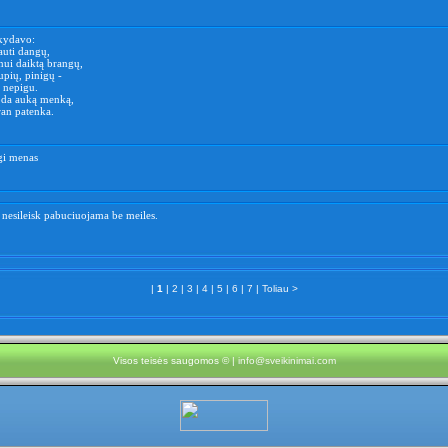
kydavo:
auti dangų,
ui daiktą brangų,
pių, pinigų -
 nepigu.
oda auką menką,
ran patenka.
gi menas
 nesileisk pabuciuojama be meiles.
|
1
|
2
|
3
|
4
|
5
|
6
|
7
|
Toliau >
Visos teisės saugomos © |
info@sveikinimai.com