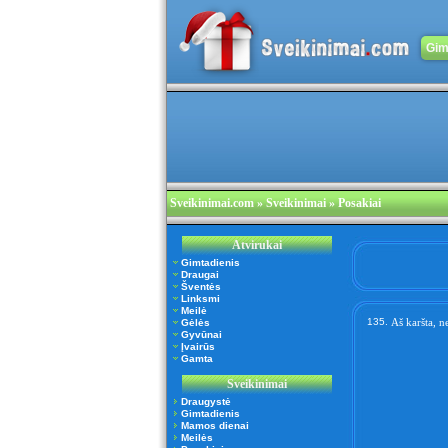
Gim
Sveikinimai.com
» Sveikinimai » Posakiai
Atvirukai
Gimtadienis
Draugai
Šventės
Linksmi
Meilė
135.
Aš karšta, n
Gėlės
Gyvūnai
Įvairūs
Gamta
Sveikinimai
Draugystė
Gimtadienis
Mamos dienai
Meilės