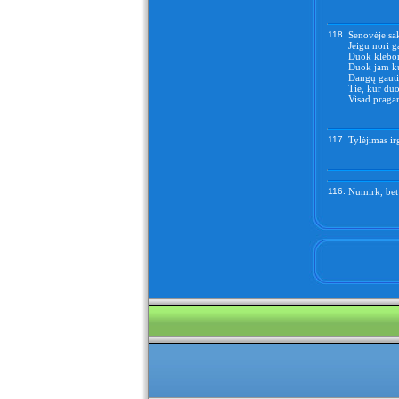
118.
Senovėje sa
Jeigu nori g
Duok klebon
Duok jam ku
Dangų gauti
Tie, kur du
Visad praga
117.
Tylėjimas ir
116.
Numirk, bet