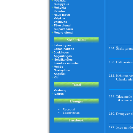
Posakiai
Susipykus
Mokykla
Kalėdos
Nauji metai
Velykos
Vestuvės
Tėvo dienai
Su pavasariu
Moters dienai
SMS tekstai
Labas rytas
134.
Širdis įprant
Labos nakties
Juokingos
Apgaulingos
Įžeidžiančios
133.
Didžiausias 
Liaudies išmintis
Meilės
Nusivylimo
Angliški
132.
Nebūtina vis
Kiti
Užtenka nie
Tostai
Vestuvių
Įvairūs
131.
Tikra meilė 
Tikra meilė 
Draugai
Receptai
Sapnininkas
130.
Draugystė da
Facebook
129.
Jeigu gundo