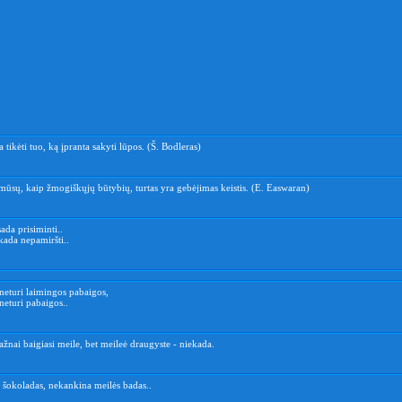
a tikėti tuo, ką įpranta sakyti lūpos. (Š. Bodleras)
mūsų, kaip žmogiškųjų būtybių, turtas yra gebėjimas keistis. (E. Easwaran)
ada prisiminti..
kada nepamiršti..
neturi laimingos pabaigos,
neturi pabaigos..
žnai baigiasi meile, bet meileė draugyste - niekada.
 šokoladas, nekankina meilės badas..