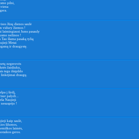
smo pilni,
kviena
 gera.
visos Jūsų dienos saulė
ėm vidury žiemos !
i laimingiausi Jums pasauly
ausmo nežinos !
 Tau šlama pasaką tylią
ujieji Metai
ugsmą ir draugystę.
metų negerovės
lutės žaisliuku,
is tegu išsipildo
r linkėjimai draugų.
lpa į širdį,
isur palydi...
eša Naujieji
 nesuspėjo !
ieji kaip saulė,
kios šilumos,
žemiškos laimės,
uotaikos geros.