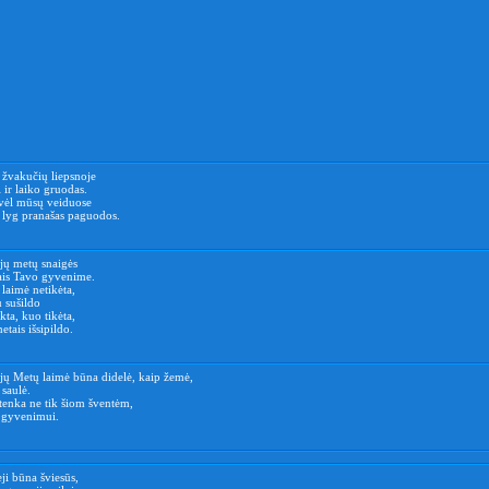
s žvakučių liepsnoje
i ir laiko gruodas.
s vėl mūsų veiduose
s lyg pranašas paguodos.
jų metų snaigės
ais Tavo gyvenime.
 laimė netikėta,
 sušildo
ukta, kuo tikėta,
etais išsipildo.
jų Metų laimė būna didelė, kaip žemė,
 saulė.
tenka ne tik šiom šventėm,
m gyvenimui.
ji būna šviesūs,