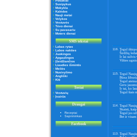
Posakiai
Susipykus
Mokykla
Kalėdos
Nauji metai
Velykos
Vestuvės
Tėvo dienai
Su pavasariu
Moters dienai
SMS tekstai
Labas rytas
116.
Tegul ištirp
Labos nakties
Širdžių leda
Juokingos
Ir lai sušvi
Apgaulingos
Vilties ugni
Įžeidžiančios
Liaudies išmintis
Meilės
Nusivylimo
115.
Tegul Naujų
Angliški
Būna žiburi
Kiti
Tegul ateina
Geru jausmu
Tostai
Ir tai, ko la
Tegul šiais m
Vestuvių
Įvairūs
Draugai
114.
Tegul Naujų
Skaisti, kaip
Receptai
Tegul jos už
Sapnininkas
Bet ir visa
Facebook
113.
Tegul Naujie