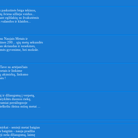
 paskutinės bėga tekinos,
ų šviesa užlieja veidus...
 ant eglišakių su žvakutėmis
 valandos ir klaidos...
u Naujais Metais ir
tines 200... ųjų metų sekundės
as skriaudas ir nesekmes,
kmės gyvenime, bei moksle.
ave su artėjančiais
metais ir linkime
ų akimirkų, linksmo
mės !
į ir džiaugsmą į verpetą,
arykštės duonos riekę,
 ramiai persižegnoje
eškeliu išeina mūsų metai ...
mirkai - senieji metai baigias
 baigtim - nauja pradžia
ji neša džiaugsmą, laimę