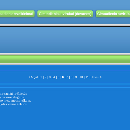
tadienio sveikinimai
Gimtadienio atvirukai (dovanos)
Gimtadienio atvirukai
< Atgal
|
1
|
2
|
3
|
4
|
5
|
6
|
7
|
8
|
9
|
10
|
11
|
Toliau >
 ir saulėti, ir šviesūs
s, vasaros daiguos.
 ko metų metais ieškom.
 lydės visuos keliuos.