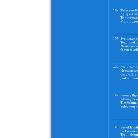
102.
Tai sekundės
Eglių žėrinči
Te nutirpsta
Visos blogos
101.
Sveikiname s
Tegul pasku
Nusineša vis
O atneša sė
100.
Sveikiname T
Naujaisiais 
daug džiugi
juoko ir lai
99.
Susėmę ilges
Atlaužę vak
Ties šuliniu
Snieguotų vi
98.
Sustokit aki
Su kiekviena
Tegul Naujie