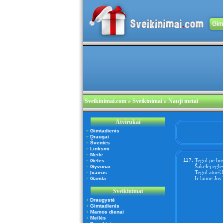
Gim
Sveikinimai.com
» Sveikinimai » Nauji metai
Atvirukai
Gimtadienis
Draugai
Šventės
Linksmi
Meilė
117.
Tegul jie bus
Gėlės
Šakelėj eglė
Gyvūnai
Tegul atneš
Įvairūs
Ir laimė Jus
Gamta
Sveikinimai
Draugystė
Gimtadienis
Mamos dienai
Meilės