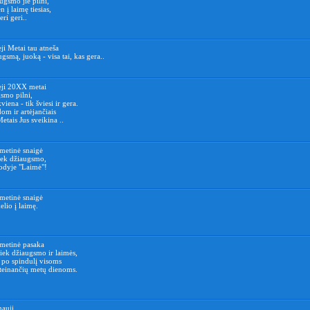
gsmo jie pilni,
n į laimę tiesias,
ri geri..
ji Metai tau atneša
gsmą, juoką - visa tai, kas gera..
eji 20XX metai
smo pilni,
iena - tik šviesi ir gera.
om ir artėjančiais
etais Jus sveikina ..
metinė snaigė
tiek džiaugsmo,
žodyje "Laimė"!
metinė snaigė
lio į laimę.
metinė pasaka
iek džiaugsmo ir laimės,
 po spindulį visoms
einančių metų dienoms.
nauji