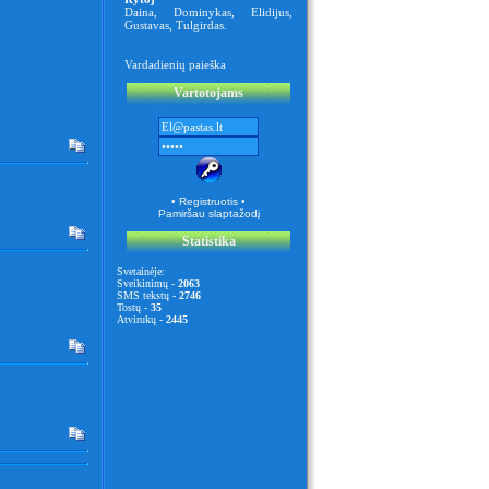
Daina
,
Dominykas
,
Elidijus
,
Gustavas
,
Tulgirdas
.
Vardadienių paieška
Vartotojams
• Registruotis •
Pamiršau slaptažodį
Statistika
Svetainėje:
Sveikinimų -
2063
SMS tekstų -
2746
Tostų -
35
Atvirukų -
2445