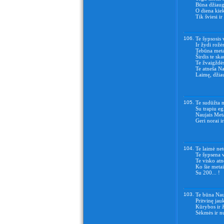
Būna džiaug
O diena kie
Tik šviesi ir
106.
Te šypsosis 
Ir žydi rož
Tebūna meta
Širdis te sk
Te žvaigždės
Te atneša Na
Laimę, džia
105.
Te sudūžta 
Su trapiu eg
Naujais Meta
Geri norai i
104.
Te laimė nete
Te šypsena v
Te visko atn
Ko šie metai
Su 200... !
103.
Te būna Nauj
Pritvinę jau
Kūrybos ir 
Sėkmės ir n