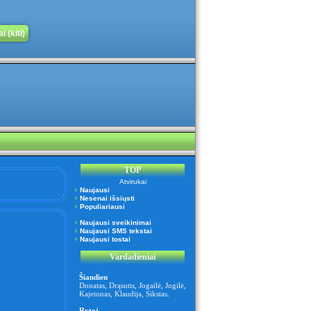
 (kiti)
TOP
Atvirukai
Naujausi
Nesenai išsiųsti
Populiariausi
Naujausi sveikinimai
Naujausi SMS tekstai
Naujausi tostai
Vardadieniai
Šiandien
Donatas
,
Drąsutis
,
Jogailė
,
Jogilė
,
Kajetonas
,
Klaudija
,
Sikstas
.
Rytoj