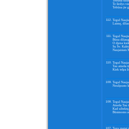
Tebūna džiau
Te širdys vie
Tebūna jie ge
112.
Tegul Naujie
Laimę, džiau
111.
Tegul Nauji
Būna džiaug
O diena kiekv
Su Šv. Kalėd
Naujaisiais M
110.
Tegul Nauja
Tau atneša 
Kiek telpa 
109.
Tegul Nauja
Neužpusto ke
108.
Tegul Nauja
Atneša Tau t
Kad užtektų
Būsimoms at
107.
Tegu metai 