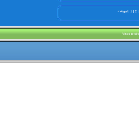
< Atgal
|
1
|
2
|
Visos teis