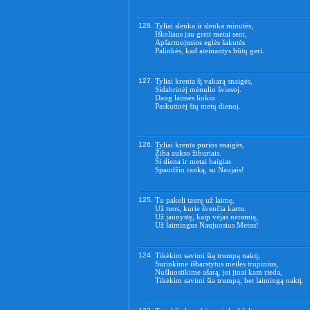
128.
Tyliai slenka ir slenka minutės,
Iškeliaus jau greit metai seni,
Apšarmojusios eglės šakutės
Palinkės, kad ateinantys būtų geri.
127.
Tyliai krenta šį vakarą snaigės,
Sidabrinėj mėnulio šviesoj.
Daug laimės linkiu
Paskutinėj šių metų dienoj.
126.
Tyliai krenta purios snaigės,
Žiba aukso žiburiais.
Ši diena ir metai baigias
Spaudžiu ranką, su Naujais!
125.
Tu pakeli taurę už laimę,
Už tuos, kurie švenčia kartu.
Už jaunystę, kaip vėjas neramią,
Už laimingus Naujuosius Metus!
124.
Tikėkim savimi šią trumpą naktį,
Surinkime išbarstytus meilės trupinius,
Nušluostikime ašarą, jei jinai kam rieda,
Tikėkim savimi šia trumpą, bet laimingą naktį.