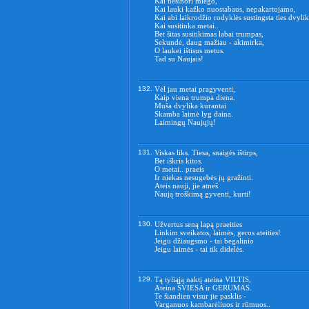
Kai nesinori miego,
Kai lauki kažko nuostabaus, nepakartojamo,
Kai abi laikrodžio rodyklės sustingsta ties dvylik
Kai susitinka metai..
Bet šitas susitikimas labai trumpas,
Sekundė, daug mažiau - akimirka,
O laukei ištisus metus.
Tad su Naujais!
132.
Vėl jau metai pragyventi,
Kaip viena trumpa diena.
Muša dvylika kurantai
Skamba laimė lyg daina.
Laimingų Naujųjų!
131.
Viskas liks. Tiesa, snaigės ištirps,
Bet iškris kitos.
O metai.. praeis
Ir niekas nesugebės jų gražinti.
Ateis nauji, jie atneš
Naują troškimą gyventi, kurti!
130.
Užvertus seną lapą praeities
Linkim sveikatos, laimės, geros ateities!
Jeigu džiaugsmo - tai begalinio
Jeigu laimės - tai tik didelės.
129.
Tą tyliąją naktį ateina VILTIS,
Ateina ŠVIESA ir GERUMAS.
Te šiandien visur jie pasklis -
Varganuos kambarėliuos ir rūmuos..