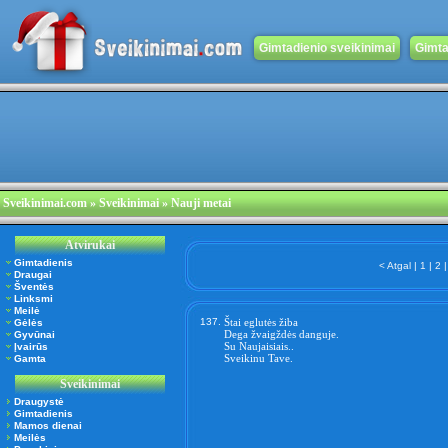
Gimtadienio sveikinimai
Gimta
Sveikinimai.com
» Sveikinimai » Nauji metai
Atvirukai
Gimtadienis
< Atgal
|
1
|
2
|
Draugai
Šventės
Linksmi
Meilė
137.
Štai eglutės žiba
Gėlės
Dega žvaigždės danguje.
Gyvūnai
Su Naujaisiais..
Įvairūs
Sveikinu Tave.
Gamta
Sveikinimai
Draugystė
Gimtadienis
Mamos dienai
Meilės