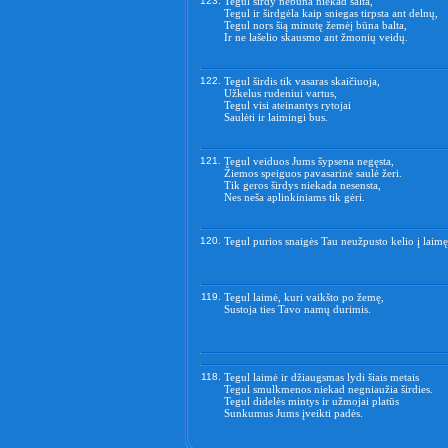
123.
Tegul širdy nebūna niekad šalta,
Tegul ir širdgėla kaip sniegas tirpsta ant delnų,
Tegul nors šią minutę žemėj būna balta,
Ir ne lašelio skausmo ant žmonių veidų.
122.
Tegul širdis tik vasaras skaičiuoja,
Užkelus rudeniui vartus,
Tegul visi ateinantys rytojai
Saulėti ir laimingi bus.
121.
Tegul veiduos Jums šypsena negęsta,
Žiemos speiguos pavasarinė saulė žeri.
Tik geros širdys niekada nesensta,
Nes neša aplinkiniams tik gėri.
120.
Tegul purios snaigės Tau neužpusto kelio į laimę
119.
Tegul laimė, kuri vaikšto po žemę,
Sustoja ties Tavo namų durimis.
118.
Tegul laimė ir džiaugsmas lydi šiais metais
Tegul smulkmenos niekad negniaužia širdies.
Tegul didelės mintys ir užmojai platūs
Sunkumus Jums įveikti padės.