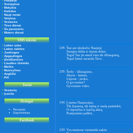
Posakiai
Susipykus
Mokykla
Kalėdos
Nauji metai
Velykos
Vestuvės
Tėvo dienai
Su pavasariu
Moters dienai
SMS tekstai
Labas rytas
136.
Štai ant slenksčio Naujieji.
Labos nakties
Snaigės dūžta ir tirpsta delne.
Juokingos
Tegul Tau jie atneš vien tik džiaugsmą,
Apgaulingos
Tegul laimė suranda Tave..
Įžeidžiančios
Liaudies išmintis
Meilės
Nusivylimo
135.
Širdy - džiaugsmo,
Angliški
Akyse - laimės,
Kiti
Lūpose - juoko,
O gyvenime?
Tostai
Gyvenime visko.
Vestuvių
Įvairūs
Draugai
134.
Į metus Naujuosius,
Tik šypseną, tik laimę ir saulę pasiimkit,
Receptai
O rūpesčius ir karčią ašarą
Sapnininkas
Praėjusiems palikit..
Facebook
133.
Yra metuose vienintelė naktis