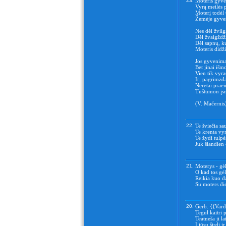
23.
Moteris gyve
Vyrą meilės 
Moterį todėl 
Žemėje gyvent
Nes dėl žvilg
Dėl žvaigždžių
Dėl sapnų, ku
Moteris didži
Jos gyvenimas
Bet jinai išm
Vien tik vyra
Ir, pagrimzda
Neretai praei
Tuštumon įsm
(V. Mačernis
22.
Te šviečia sa
Te krenta vy
Te žydi tulpė
Juk šiandien 
21.
Moterys - gėl
O kad tos gė
Reikia kuo da
Su moters di
20.
Gerb. {{Vard
Tegul kaitri 
Teatneša ji l
Į jūsų širdį 