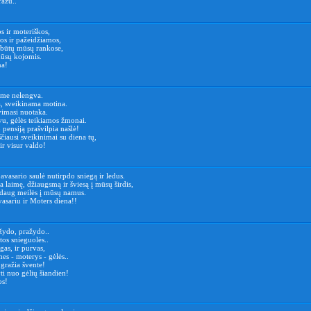
ražu..
s ir moteriškos,
os ir pažeidžiamos,
 būtų mūsų rankose,
ūsų kojomis.
na!
ime nelengva.
a, sveikinama motina.
vimasi nuotaka.
vu, gėlės teikiamos žmonai.
o pensiją prašvilpia našlė!
čiausi sveikinimai su diena tų,
ir visur valdo!
pavasario saulė nutirpdo sniegą ir ledus.
ša laimę, džiaugsmą ir šviesą į mūsų širdis,
 daug meilės į mūsų namus.
asariu ir Moters diena!!
žydo, pražydo..
tos snieguolės..
egas, ir purvas,
mes - moterys - gėlės..
gražia švente!
ti nuo gėlių šiandien!
os!