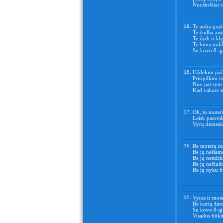
Nuoširdžiai 
19.
Te aušta graž
Te čiulba aist
Te žydi ir kl
Te būna nuklo
Su kovo 8-ąj
18.
Uždekim pači
Prisipilkim t
Nuo pat ryto
Kad vakare m
17.
Oh, tu moterie
Leisk pasveik
Vyrų dėmesio 
16.
Be moterų nu
Be jų nešlam
Be jų nemirk
Be jų nečiulb
Be jų nyku b
15.
Vyras ir moter
Be kurių žmo
Su kovo 8-ąj
Visados būkit