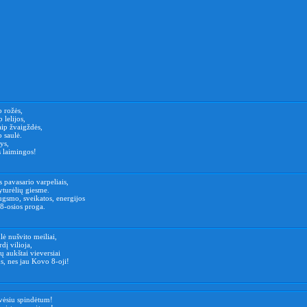
p rožės,
 lelijos,
aip žvaigždės,
p saulė.
ys,
s laimingos!
s pavasario varpeliais,
yturėlių giesme.
ugsmo, sveikatos, energijos
8-osios proga.
lė nušvito meiliai,
rdį vilioja,
ų aukštai vieversiai
us, nes jau Kovo 8-oji!
vėsiu spindėtum!