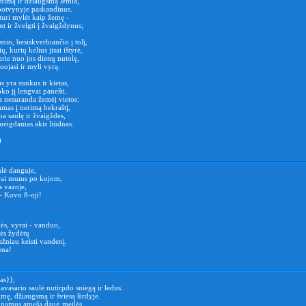
nimą ir džiaugsmą lemia,
potvynyje paskandinus.
turi mylėt kaip žemę -
 ir žvelgti į žvaigždynus;
snio, besiskverbiančio į tolį,
, kurių kelius jisai ištyrė,
rie nuo jos dienų nutolę,
uojasi ir myli vyrą.
 yra sunkus ir kietas,
oko jį lengvai panešti.
s nesuranda žemėj vietos:
mas į nerimą bekraštį,
na saulę ir žvaigždes,
eigdamas akis liūdnas.
)
ulė danguje,
rai mums po kojom,
s vazoje,
- Kovo 8-oji!
ės, vyrai - vanduo,
lės žydėtų
žniau keisti vandenį.
ena!
as}},
pavasario saulė nutirpdo sniegą ir ledus.
aimę, džiaugsmą ir šviesą širdyje.
ir namus atneša daug meilės.