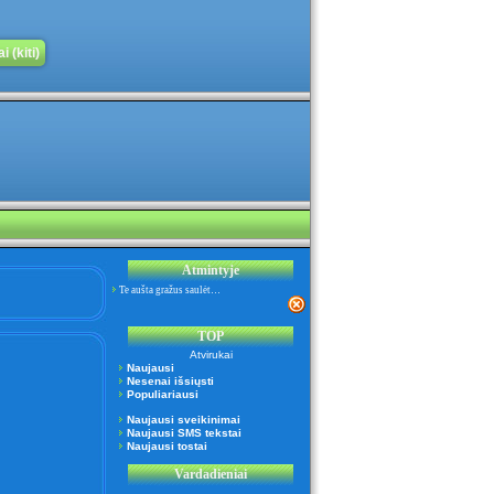
 (kiti)
Atmintyje
Te aušta gražus saulėt…
TOP
Atvirukai
Naujausi
Nesenai išsiųsti
Populiariausi
Naujausi sveikinimai
Naujausi SMS tekstai
Naujausi tostai
Vardadieniai