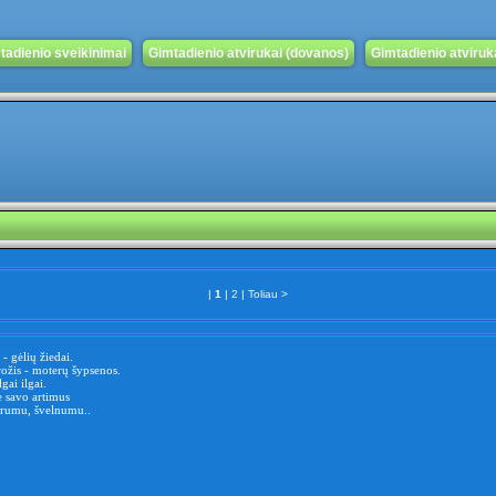
tadienio sveikinimai
Gimtadienio atvirukai (dovanos)
Gimtadienio atvirukai
|
1
|
2
|
Toliau >
- gėlių žiedai.
žis - moterų šypsenos.
gai ilgai.
e savo artimus
erumu, švelnumu..