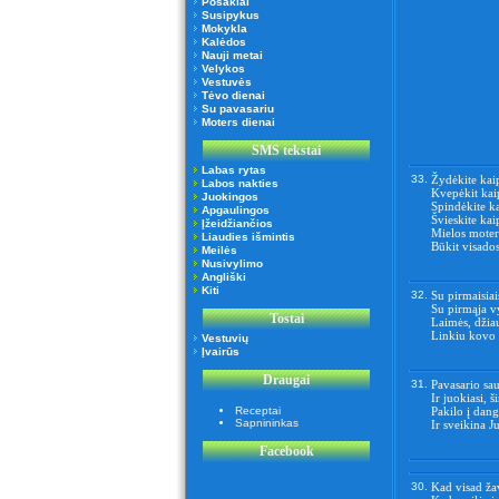
Posakiai
Susipykus
Mokykla
Kalėdos
Nauji metai
Velykos
Vestuvės
Tėvo dienai
Su pavasariu
Moters dienai
SMS tekstai
Labas rytas
33.
Žydėkite kai
Labos nakties
Kvepėkit kaip
Juokingos
Spindėkite k
Apgaulingos
Švieskite kai
Įžeidžiančios
Mielos moter
Liaudies išmintis
Būkit visado
Meilės
Nusivylimo
Angliški
Kiti
32.
Su pirmaisiai
Su pirmąja v
Tostai
Laimės, džia
Linkiu kovo 
Vestuvių
Įvairūs
Draugai
31.
Pavasario sau
Ir juokiasi, ši
Receptai
Pakilo į dang
Sapnininkas
Ir sveikina J
Facebook
30.
Kad visad ža