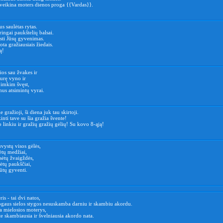
sveikina moters dienos proga {{Vardas}}.
us saulėtas rytas.
ringai paukštelių balsai.
ęsti Jūsų gyvenimas.
ta gražiausiais žiedais.
ą!
os sau žvakes ir
aurę vyno ir
 imkim švęst,
us atsimintų vyrai.
 gražioji, ši diena juk tau skirtoji.
inti tave su šia gražia švente!
linkiu ir gražių gražių gėlių! Su kovo 8-ąją!
vystų visos gėlės,
ėtų medžiai,
sėtų žvaigždės,
ėtų paukščiai,
ūtų gyventi.
is - tai dvi natos,
gaus sielos stygos nesuskamba darniu ir skambiu akordu.
a mielosios moterys,
e skambiausia ir švelniausia akordo nata.