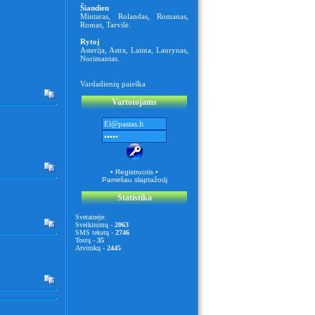
Šiandien
Mintaras
,
Rolandas
,
Romanas
,
Romas
,
Tarvilė
.
Rytoj
Asterija
,
Astra
,
Laima
,
Laurynas
,
Norimantas
.
Vardadienių paieška
Vartotojams
• Registruotis •
Pamiršau slaptažodį
Statistika
Svetainėje:
Sveikinimų -
2063
SMS tekstų -
2746
Tostų -
35
Atvirukų -
2445