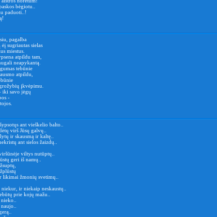
 aistros norėtum!
paskos bėgiotu..
u paduoti..!
ą!
esiu, pagalba
 ėį sugriautas sielas
ius miestus.
ypsena atpildu tam,
nugali neapykantą.
ingumas tebūnie
ausmo atpildu,
ebūnie
grožybių įkvėpimu.
- iki savo jėgų
bos -
tojos.
psotųs ant vieškelio balto..
ėtų virš Jūsų galvų..
lytų ir skausmą ir kaltę..
ekristų ant sielos žaizdų..
iršūnėje viltys nutūptų..
ūstų geri iš namų..
užsuptų,
užplūstų
r likimai žmonių svetimų..
 niekur, ir niekaip neskaustų..
ebūtų prie kojų mažu..
 nieko..
 naujo..
gerą..