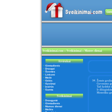
Gim
Sveikinimai.com
» Sveikinimai » Moters dienai
Atvirukai
Gimtadienis
Draugai
Šventės
Linksmi
Meilė
34.
Žemės grožis 
Gėlės
Gyvenimo gro
Gyvūnai
Tad žydėkit il
Įvairūs
Ir džiuginkit
Gamta
Moterišku g
Sveikinimai
Draugystė
Gimtadienis
Mamos dienai
Meilės