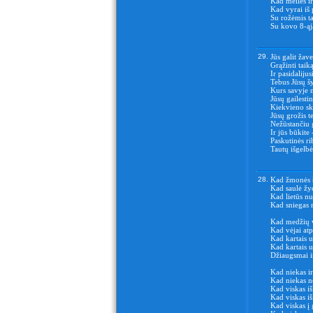
Kad meilės ir
Kad vyrai iš 
Su rožėmis ta
Su kovo 8-ąj
29.
Jūs galit žav
Grąžinti taiką
Ir pasidalijus
Tebus Jūsų š
Kurs savyje 
Jūsų gailest
Kiekvieno sk
Jūsų grožis t
Nežūstančiu 
Ir jūs būkite 
Paskutinės ri
Tautų išgelbė
28.
Kad žmonės šy
Kad saulė žyd
Kad lietūs nu
Kad sniegas n
Kad medžių v
Kad vėjai atp
Kad kartais 
Kad kartais 
Džiaugsmai i
Kad niekas ir
Kad niekas n
Kad viskas iš
Kad viskas iš
Kad viskas į 