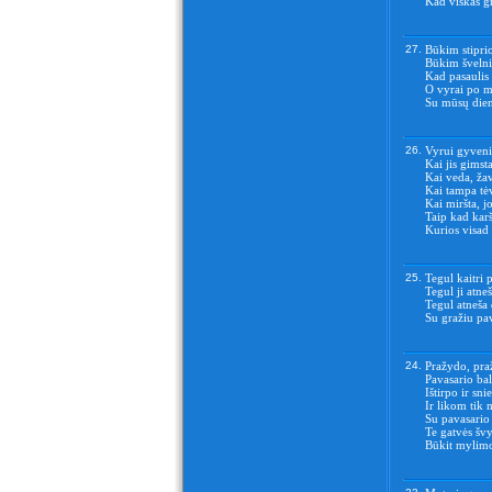
Kad viskas g
27.
Būkim stiprio
Būkim švelni
Kad pasaulis
O vyrai po m
Su mūsų die
26.
Vyrui gyven
Kai jis gimst
Kai veda, ža
Kai tampa tė
Kai miršta, j
Taip kad karš
Kurios visad 
25.
Tegul kaitri 
Tegul ji atne
Tegul atneša
Su gražiu pav
24.
Pražydo, pra
Pavasario bal
Ištirpo ir sni
Ir likom tik 
Su pavasario 
Te gatvės švy
Būkit mylim