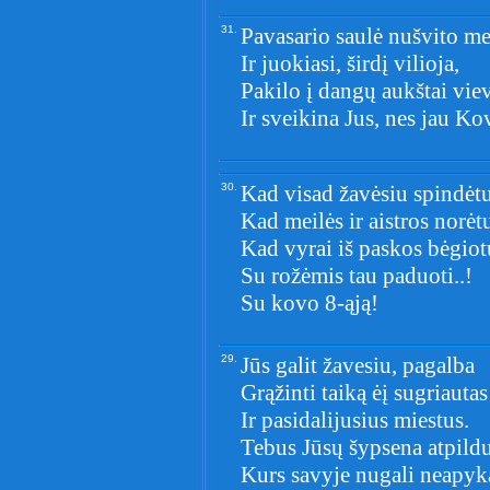
31.
Pavasario saulė nušvito mei
Ir juokiasi, širdį vilioja,
Pakilo į dangų aukštai viev
Ir sveikina Jus, nes jau Ko
30.
Kad visad žavėsiu spindėt
Kad meilės ir aistros norė
Kad vyrai iš paskos bėgiot
Su rožėmis tau paduoti..!
Su kovo 8-ąją!
29.
Jūs galit žavesiu, pagalba
Grąžinti taiką ėį sugriautas
Ir pasidalijusius miestus.
Tebus Jūsų šypsena atpild
Kurs savyje nugali neapyk