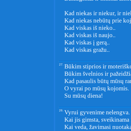
Kad niekas ir niekur, ir ni
Kad niekas nebūtų prie ko
Kad viskas iš nieko..
Kad viskas iš naujo..
Kad viskas į gerą..
Kad viskas gražu..
27.
Būkim stiprios ir moterišk
Būkim švelnios ir pažeidž
Kad pasaulis būtų mūsų ra
O vyrai po mūsų kojomis.
Su mūsų diena!
26.
Vyrui gyvenime nelengva.
Kai jis gimsta, sveikinama
Kai veda, žavimasi nuotak