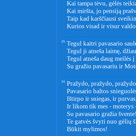
Kai tampa tėvu, gėlės teik
Kai miršta, jo pensiją prašv
Taip kad karščiausi sveikin
Kurios visad ir visur valdo
25.
Tegul kaitri pavasario saul
Tegul ji atneša laimę, džia
Tegul atneša daug meilės 
Su gražiu pavasariu ir Mot
24.
Pražydo, pražydo, pražydo
Pavasario baltos snieguolės
Ištirpo ir sniegas, ir purvas
Ir likom tik mes - moterys -
Su pavasario gražia švente
Te gatvės švyti nuo gėlių 
Būkit mylimos!