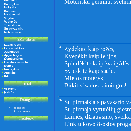
Moterišku gerumu, švelnu
Posakiai
Susipykus
Mokykla
Kalėdos
Nauji metai
Velykos
Vestuvės
Tėvo dienai
Su pavasariu
Moters dienai
SMS tekstai
Labas rytas
33.
Žydėkite kaip rožės,
Labos nakties
Juokingos
Kvepėkit kaip lelijos,
Apgaulingos
Įžeidžiančios
Spindėkite kaip žvaigždės,
Liaudies išmintis
Meilės
Švieskite kaip saulė.
Nusivylimo
Angliški
Kiti
Mielos moterys,
Tostai
Būkit visados laimingos!
Vestuvių
Įvairūs
Draugai
32.
Su pirmaisiais pavasario va
Su pirmąja vyturėlių giesm
Receptai
Sapnininkas
Laimės, džiaugsmo, sveikat
Facebook
Linkiu kovo 8-osios proga