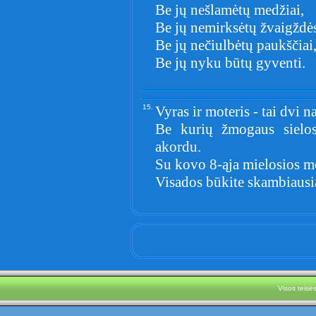
Be jų nešlamėtų medžiai,
Be jų nemirksėtų žvaigždė
Be jų nečiulbėtų paukščiai
Be jų nyku būtų gyventi.
15.
Vyras ir moteris - tai dvi n
Be kurių žmogaus sielo
akordu.
Su kovo 8-ąja mielosios m
Visados būkite skambiausia
Visos teis