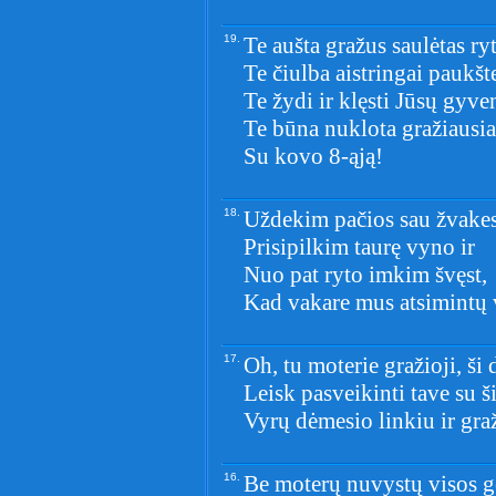
19.
Te aušta gražus saulėtas ryt
Te čiulba aistringai paukšte
Te žydi ir klęsti Jūsų gyve
Te būna nuklota gražiausiai
Su kovo 8-ąją!
18.
Uždekim pačios sau žvakes
Prisipilkim taurę vyno ir
Nuo pat ryto imkim švęst,
Kad vakare mus atsimintų 
17.
Oh, tu moterie gražioji, ši 
Leisk pasveikinti tave su š
Vyrų dėmesio linkiu ir gra
16.
Be moterų nuvystų visos g