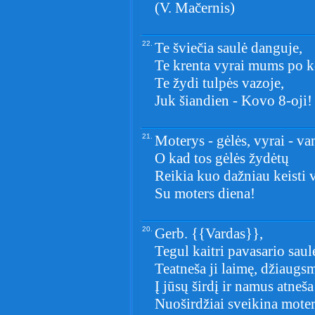
(V. Mačernis)
22.
Te šviečia saulė danguje,
Te krenta vyrai mums po 
Te žydi tulpės vazoje,
Juk šiandien - Kovo 8-oji!
21.
Moterys - gėlės, vyrai - v
O kad tos gėlės žydėtų
Reikia kuo dažniau keisti 
Su moters diena!
20.
Gerb. {{Vardas}},
Tegul kaitri pavasario saul
Teatneša ji laimę, džiaugsm
Į jūsų širdį ir namus atneš
Nuoširdžiai sveikina mote