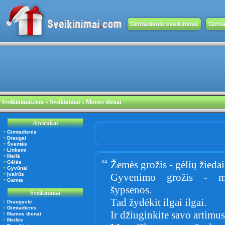
Gimtadienio sveikinimai
Gimta
Sveikinimai.com
» Sveikinimai » Moters dienai
Atvirukai
Gimtadienis
Draugai
Šventės
Linksmi
Meilė
34.
Žemės grožis - gėlių žiedai
Gėlės
Gyvūnai
Įvairūs
Gyvenimo grožis - m
Gamta
šypsenos.
Sveikinimai
Tad žydėkit ilgai ilgai.
Draugystė
Gimtadienis
Ir džiuginkite savo artimus
Mamos dienai
Meilės