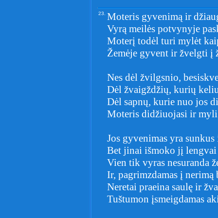
23.
Moteris gyvenimą ir džiau
Vyrą meilės potvynyje pas
Moterį todėl turi mylėt ka
Žemėje gyvent ir žvelgti į
Nes dėl žvilgsnio, besiskver
Dėl žvaigždžių, kurių kelius
Dėl sapnų, kurie nuo jos d
Moteris didžiuojasi ir myli
Jos gyvenimas yra sunkus i
Bet jinai išmoko jį lengvai
Vien tik vyras nesuranda ž
Ir, pagrimzdamas į nerimą 
Neretai praeina saulę ir žv
Tuštumon įsmeigdamas aki