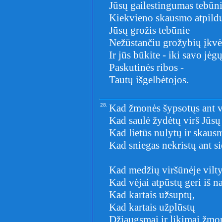
Jūsų gailestingumas tebūn
Kiekvieno skausmo atpild
Jūsų grožis tebūnie
Nežūstančiu grožybių įkv
Ir jūs būkite - iki savo jėg
Paskutinės ribos -
Tautų išgelbėtojos.
28.
Kad žmonės šypsotųs ant vi
Kad saulė žydėtų virš Jūsų
Kad lietūs nulytų ir skausmą
Kad sniegas nekristų ant si
Kad medžių viršūnėje vilty
Kad vėjai atpūstų geri iš n
Kad kartais užsuptų,
Kad kartais užplūstų
Džiaugsmai ir likimai žmo