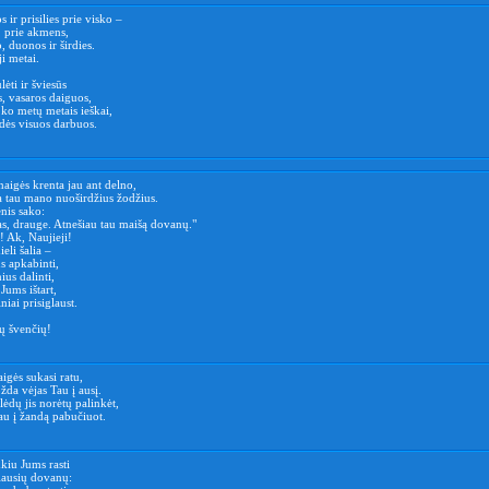
 ir prisilies prie visko –
, prie akmens,
, duonos ir širdies.
ji metai.
lėti ir šviesūs
s, vasaros daiguos,
 ko metų metais ieškai,
ydės visuos darbuos.
naigės krenta jau ant delno,
a tau mano nuoširdžius žodžius.
nis sako:
s, drauge. Atnešiau tau maišą dovanų."
 Ak, Naujieji!
eli šalia –
s apkabinti,
ius dalinti,
Jums ištart,
niai prisiglaust.
tų švenčių!
igės sukasi ratu,
bžda vėjas Tau į ausį.
dų jis norėtų palinkėt,
Tau į žandą pabučiuot.
nkiu Jums rasti
iausių dovanų: