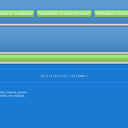
tadienio sveikinimai
Gimtadienio atvirukai (dovanos)
Gimtadienio atvirukai
|
1
|
2
|
3
|
4
|
5
|
6
| .. |
11
|
Toliau >
irdį svajonių sparnai
alėdų ryto paslaptį...