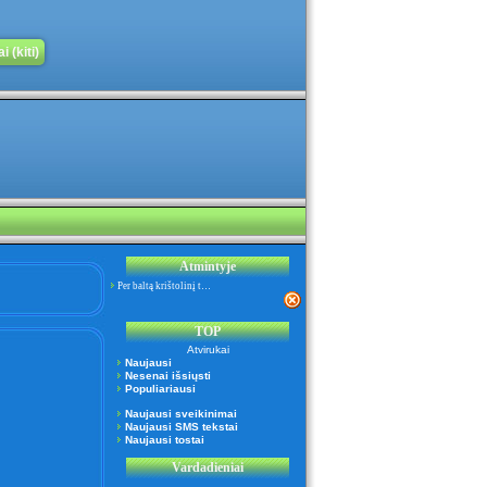
 (kiti)
Atmintyje
Per baltą krištolinį t…
TOP
Atvirukai
Naujausi
Nesenai išsiųsti
Populiariausi
Naujausi sveikinimai
Naujausi SMS tekstai
Naujausi tostai
Vardadieniai