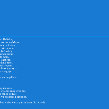
 ar Kalėdos,
 tos pačios bėdos..
ta arba kelias,
 prie taurelės.
u lyg soties
i pagiriotis..
ta rytas,
 išganyta.
 kaip žinot,
arba vynas..
s burna praryja,
sia atgyja.
ų antrają diena!
ių liepsnose,
 ir šaltas laiko gruodas.
to mūsų širdyse,
s lyg pranašas paguodos.
bės Kūčių vakarą, ir linksmų Šv. Kalėdų.