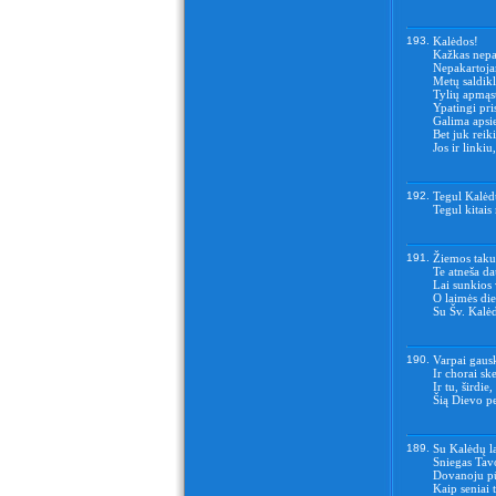
193.
Kalėdos!
Kažkas nepa
Nepakartoja
Metų saldikl
Tylių apmąs
Ypatingi pri
Galima apsie
Bet juk reik
Jos ir linki
192.
Tegul Kalėdų
Tegul kitais
191.
Žiemos taku 
Te atneša d
Lai sunkios 
O laimės di
Su Šv. Kal
190.
Varpai gauski
Ir chorai sk
Ir tu, širdie
Šią Dievo p
189.
Su Kalėdų la
Sniegas Tav
Dovanoju pū
Kaip seniai 