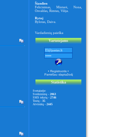
Šiandien
Felicisimas
,
Mintarė
,
Nona
,
Osvaldas
,
Rimtas
,
Vilija
.
Rytoj
Bylotas
,
Daiva
.
Vardadienių paieška
Vartotojams
• Registruotis •
Pamiršau slaptažodį
Statistika
Svetainėje:
Sveikinimų -
2063
SMS tekstų -
2746
Tostų -
35
Atvirukų -
2445