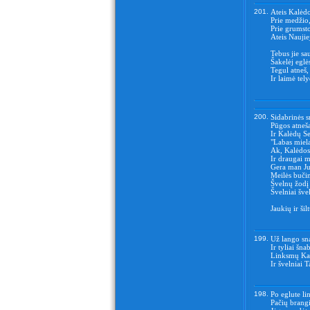
201.
Ateis Kalėdos
Prie medžio
Prie grumsto
Ateis Naujie
Tebus jie sau
Šakelėj eglė
Tegul atneš,
Ir laimė tel
200.
Sidabrinės s
Pūgos atneš
Ir Kalėdų Se
"Labas miela
Ak, Kalėdos!
Ir draugai mi
Gera man Ju
Meilės bučin
Švelnų žodį 
Švelniai švel
Jaukių ir šil
199.
Už lango sna
Ir tyliai šna
Linksmų Kalė
Ir švelniai 
198.
Po eglute li
Pačių brang