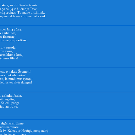
laime, su didžiausia švente.
ego saują ir bučiuoju Tave.
eidą speigas, Tu mane prisimink.
sapne raktą — širdį man atrakink.
s per šaltą pūgą,
o kailiniuos,
s išsipustę
nos naujos pradžios.
uly sustoję,
mu visus,
naus likimo kojų
ėjimus šiltus!
ėta, o naktie Šventoji!
mas niekada nežus!
au, laimink mūs rytojų:
iedras tėviškės dangus!
 aplinkui balta,
nti negaliu,
. Kalėdų proga
šiuo atviruku.
naigės kris į žemę
kutės namuose,
k šv. Kalėdų ir Naujųjų metų naktį
s, jų tarpe ir mane.