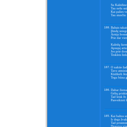
Su Kalėdine 
Tau nešu sni
Kai palies v
Tau siunčiu 
188.
Baltais takai
Įlindę snieg
Artėja šventė
Prie dar vie
Kalėdų šurm
Apsupę artu
Jos prie dos
Teskleis link
187.
O naktie žad
Tavo atmini
Kūdikėli Jėz
Tegu būna g
186.
Dabar žiema,
Gėlių priski
Tad leisk šv
Pasveikinti 
185.
Kai baltos s
Ir degs žva
Tad prisimin
Draugus visu