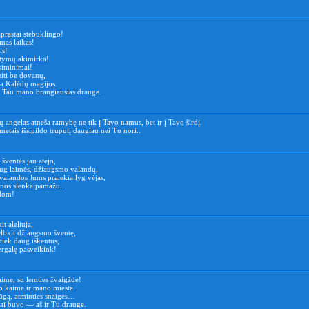
prastai stebuklingo!
mas laikas!
is!
tymų akimirka!
siminimai!
iti be dovanų,
ia Kalėdų magijos.
u, Tau mano brangiausias drauge.
 angelas atneša ramybę ne tik į Tavo namus, bet ir į Tavo širdį.
 metais išsipildo truputį daugiau nei Tu nori..
šventės jau atėjo,
aug laimės, džiaugsmo valandų,
valandos Jums pralekia lyg vėjas,
enos slenka pamažu..
ėdom!
t aleliuja,
elbkit džiaugsmo šventę,
, tiek daug iškentus,
ergalę pasveikink!
ime, su lemties žvaigžde!
o kaime ir mano mieste.
gą, atminties snaiges…
tai buvo — aš ir Tu drauge.