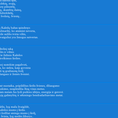
s darbus tęsti,
olėkių, svajų,
urę pilnutėlę,
ų, skambių dainų,
kibirkštėlę,
 švelnių, šviesių..
 Kalėdų baltas spindesys
žmaršty, ko atsimint neverta,
e sužibs tvirta viltis,
vaiguliui yra žmogus sutvertas.
štolinį taką
ės ir vilties
rie židinio Kalėdos
 troškimus širdies.
oj sustokim pagalvoti,
, ko siekta, kaip gyventa
ti tą gražiausią žodį
dangaus ir žemės šventei.
nė nuotaika, pripildžius širdis šviesos, džiaugsmo
laukimo, neapleidžia Jūsų visus metus.
iais metais Jus lydi puikios idėjos, energija ir gerovė.
aujų galimybių ir sėkmingo bendradarbiavimo metai.
šėlis, lyg maža žvaigždė,
alėdos mums į širdis.
i žodžiai sminga mums į širdį,
 švinta, lyg meilės žiburys..