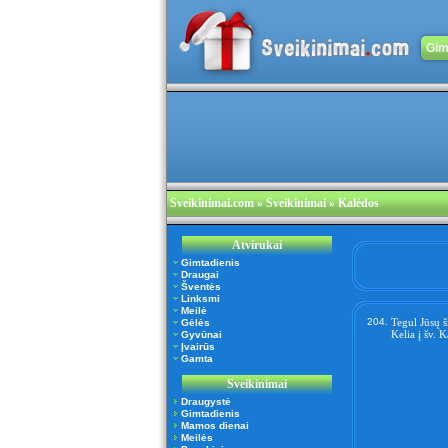
Gim
Sveikinimai.com
» Sveikinimai » Kalėdos
Atvirukai
Gimtadienis
Draugai
Šventės
Linksmi
Meilė
204.
Tegul Jūsų š
Gėlės
Kelia į šv. K
Gyvūnai
Įvairūs
Gamta
Sveikinimai
Draugystė
Gimtadienis
Mamos dienai
Meilės