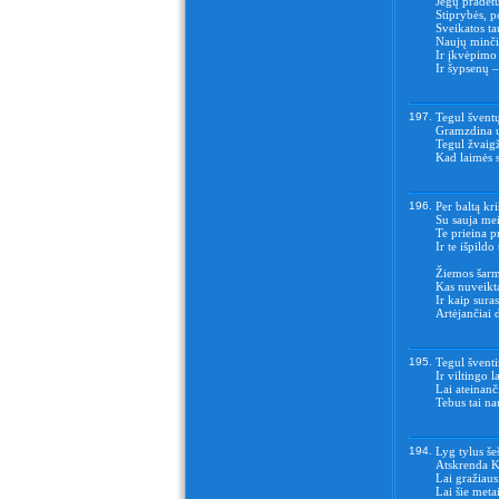
Jėgų pradėtu
Stiprybės, p
Sveikatos ta
Naujų minči
Ir įkvėpimo 
Ir šypsenų –
197.
Tegul šventų
Gramzdina u
Tegul žvaigžd
Kad laimės s
196.
Per baltą kri
Su sauja meil
Te prieina p
Ir te išpildo
Žiemos šarm
Kas nuveikta
Ir kaip suras
Artėjančiai 
195.
Tegul šventi
Ir viltingo 
Lai ateinanč
Tebus tai n
194.
Lyg tylus še
Atskrenda K
Lai gražiaus
Lai šie metai