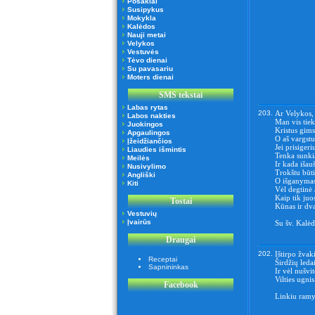
Posakiai
Susipykus
Mokykla
Kalėdos
Nauji metai
Velykos
Vestuvės
Tėvo dienai
Su pavasariu
Moters dienai
SMS tekstai
Labas rytas
203.
Ar Velykos,
Labos nakties
Man vis tiek
Juokingos
Kristus gims
Apgaulingos
O aš vargstu
Įžeidžiančios
Jei prisigeri
Liaudies išmintis
Tenka sunkia
Meilės
Ir kada išauš
Nusivylimo
Trokštu būti
Angliški
O išganymas
Kiti
Vėl degtinė 
Kaip tik juo
Tostai
Kūnas ir dva
Vestuvių
Įvairūs
Su šv. Kalėd
Draugai
202.
Ištirpo žvak
Receptai
Širdžių ledai
Sapnininkas
Ir vėl nušvi
Vilties ugni
Facebook
Linkiu ramy