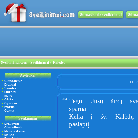
Gimtadienio sveikinimai
Gimta
Sveikinimai.com
» Sveikinimai » Kalėdos
Atvirukai
Gimtadienis
|
1
|
Draugai
Šventės
Linksmi
Meilė
204.
Tegul Jūsų širdį sva
Gėlės
Gyvūnai
Įvairūs
sparnai
Gamta
Kelia į šv. Kalėdų 
Sveikinimai
paslaptį...
Draugystė
Gimtadienis
Mamos dienai
Meilės