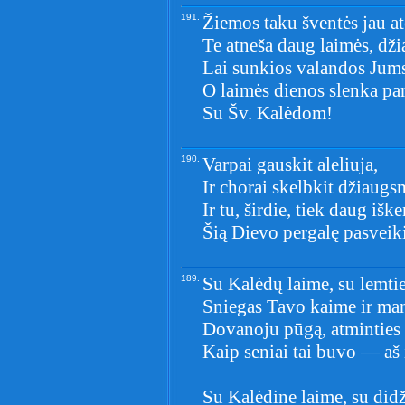
191.
Žiemos taku šventės jau at
Te atneša daug laimės, dž
Lai sunkios valandos Jums 
O laimės dienos slenka pa
Su Šv. Kalėdom!
190.
Varpai gauskit aleliuja,
Ir chorai skelbkit džiaugs
Ir tu, širdie, tiek daug iške
Šią Dievo pergalę pasveik
189.
Su Kalėdų laime, su lemti
Sniegas Tavo kaime ir man
Dovanoju pūgą, atminties
Kaip seniai tai buvo — aš 
Su Kalėdine laime, su didž