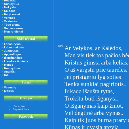
Posakiai
Susipykus
Mokykla
Kalėdos
Nauji metai
Velykos
Vestuvės
Tėvo dienai
Su pavasariu
Moters dienai
SMS tekstai
Labas rytas
203.
Ar Velykos, ar Kalėdos,
Labos nakties
Juokingos
Man vis tiek tos pačios bė
Apgaulingos
Įžeidžiančios
Kristus gimsta arba kelias,
Liaudies išmintis
Meilės
O aš vargstu prie taurelės.
Nusivylimo
Angliški
Kiti
Jei prisigeriu lyg soties
Tostai
Tenka sunkiai pagiriotis..
Vestuvių
Ir kada išaušta rytas,
Įvairūs
Trokštu būti išganyta.
Draugai
O išganymas kaip žinot,
Receptai
Sapnininkas
Vėl degtinė arba vynas..
Facebook
Kaip tik juos burna praryj
Kūnas ir dvasia atgyja.