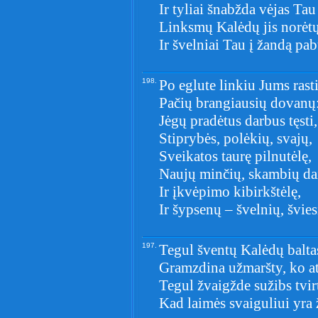
Ir tyliai šnabžda vėjas Tau 
Linksmų Kalėdų jis norėtų
Ir švelniai Tau į žandą pab
198.
Po eglute linkiu Jums rast
Pačių brangiausių dovanų
Jėgų pradėtus darbus tęsti,
Stiprybės, polėkių, svajų,
Sveikatos taurę pilnutėlę,
Naujų minčių, skambių da
Ir įkvėpimo kibirkštėlę,
Ir šypsenų – švelnių, švies
197.
Tegul šventų Kalėdų balta
Gramzdina užmaršty, ko at
Tegul žvaigžde sužibs tvirt
Kad laimės svaiguliui yra