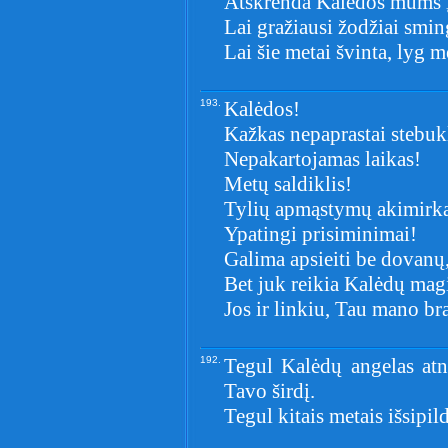
Atskrenda Kalėdos mums į 
Lai gražiausi žodžiai smin
Lai šie metai švinta, lyg m
193.
Kalėdos!
Kažkas nepaprastai stebuk
Nepakartojamas laikas!
Metų saldiklis!
Tylių apmąstymų akimirk
Ypatingi prisiminimai!
Galima apsieiti be dovanų
Bet juk reikia Kalėdų magi
Jos ir linkiu, Tau mano br
192.
Tegul Kalėdų angelas atn
Tavo širdį.
Tegul kitais metais išsipil