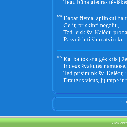
Tegu būna giedras tėviškė
186.
Dabar žiema, aplinkui balt
Gėlių priskinti negaliu,
Tad leisk šv. Kalėdų prog
Pasveikinti šiuo atviruku.
185.
Kai baltos snaigės kris į 
Ir degs žvakutės namuose,
Tad prisimink šv. Kalėdų 
Draugus visus, jų tarpe ir
|
1
|
Visos teis