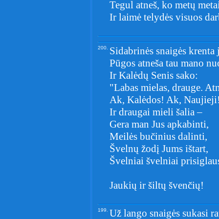
Tegul atneš, ko metų metai
Ir laimė telydės visuos da
200.
Sidabrinės snaigės krenta 
Pūgos atneša tau mano nuo
Ir Kalėdų Senis sako:
"Labas mielas, drauge. At
Ak, Kalėdos! Ak, Naujieji
Ir draugai mieli šalia –
Gera man Jus apkabinti,
Meilės bučinius dalinti,
Švelnų žodį Jums ištart,
Švelniai švelniai prisiglaus
Jaukių ir šiltų švenčių!
199.
Už lango snaigės sukasi ra