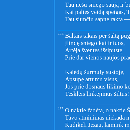
Tau nešu sniego saują ir b
Kai palies veidą speigas, 
Tau siunčiu sapne raktą —
188.
Baltais takais per šaltą pūg
Įlindę sniego kailiniuos,
Artėja šventės išsipustę
Prie dar vienos naujos pra
Kalėdų šurmuly sustoję,
Apsupę artumu visus,
Jos prie dosnaus likimo k
Teskleis linkėjimus šiltus!
187.
O naktie žadėta, o naktie 
Tavo atminimas niekada n
Kūdikėli Jėzau, laimink m