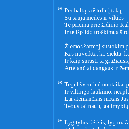
196.
Per baltą krištolinį taką
Su sauja meilės ir vilties
Te prieina prie židinio Ka
Ir te išpildo troškimus šird
Žiemos šarmoj sustokim p
Kas nuveikta, ko siekta, k
Ir kaip surasti tą gražiausi
Artėjančiai dangaus ir žem
195.
Tegul šventinė nuotaika, p
Ir viltingo laukimo, neapl
Lai ateinančiais metais Jus
Tebus tai naujų galimybių
194.
Lyg tylus šešėlis, lyg maž