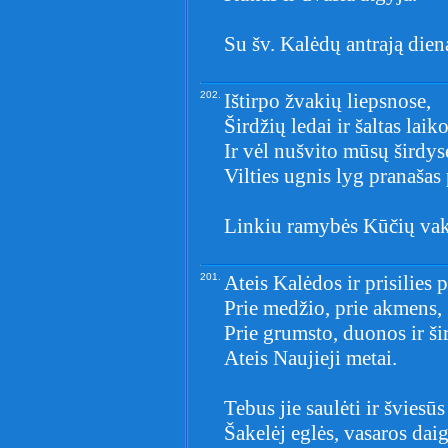
Su šv. Kalėdų antrają dien
202.
Ištirpo žvakių liepsnose,
Širdžių ledai ir šaltas laik
Ir vėl nušvito mūsų širdys
Vilties ugnis lyg pranašas
Linkiu ramybės Kūčių vaka
201.
Ateis Kalėdos ir prisilies 
Prie medžio, prie akmens,
Prie grumsto, duonos ir šir
Ateis Naujieji metai.
Tebus jie saulėti ir šviesūs
Šakelėj eglės, vasaros dai