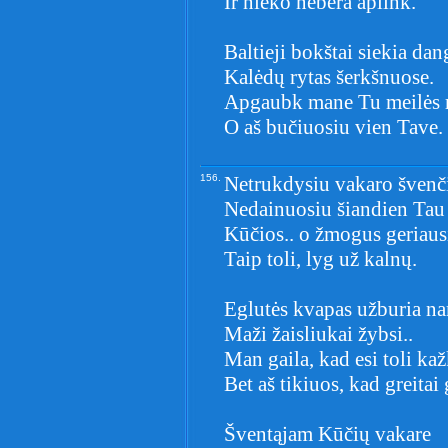
Ir nieko nebėra aplink.
Baltieji bokštai siekia da
Kalėdų rytas šerkšnuose.
Apgaubk mane Tu meilės 
O aš bučiuosiu vien Tave.
156.
Netrukdysiu vakaro švenč
Nedainuosiu šiandien Tau
Kūčios.. o žmogus geriaus
Taip toli, lyg už kalnų.
Eglutės kvapas užburia n
Maži žaisliukai žybsi..
Man gaila, kad esi toli kaž
Bet aš tikiuos, kad greitai 
Šventąjam Kūčių vakare