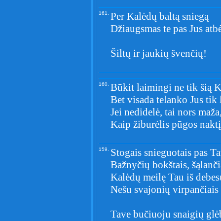
161.
Per Kalėdų baltą sniegą
Džiaugsmas te pas Jus atb
Šiltų ir jaukių švenčių!
160.
Būkit laimingi ne tik šią 
Bet visada telanko Jus tik 
Jei nedidelė, tai nors maža
Kaip žiburėlis pūgos naktį, 
159.
Stogais snieguotais pas Ta
Bažnyčių bokštais, šąlanči
Kalėdų meilę Tau iš debes
Nešu svajonių virpančiais 
Tave bučiuoju snaigių glė