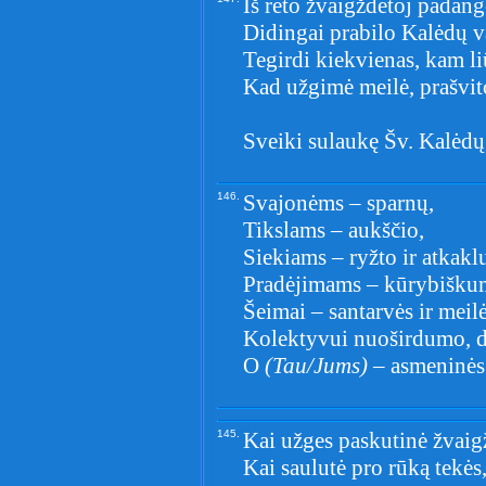
Iš reto žvaigždėtoj padang
Didingai prabilo Kalėdų v
Tegirdi kiekvienas, kam liū
Kad užgimė meilė, prašvit
Sveiki sulaukę Šv. Kalėdų
146.
Svajonėms – sparnų,
Tikslams – aukščio,
Siekiams – ryžto ir atkak
Pradėjimams – kūrybiškum
Šeimai – santarvės ir meilė
Kolektyvui nuoširdumo, dr
O
(Tau/Jums)
– asmeninės 
145.
Kai užges paskutinė žvaig
Kai saulutė pro rūką tekės