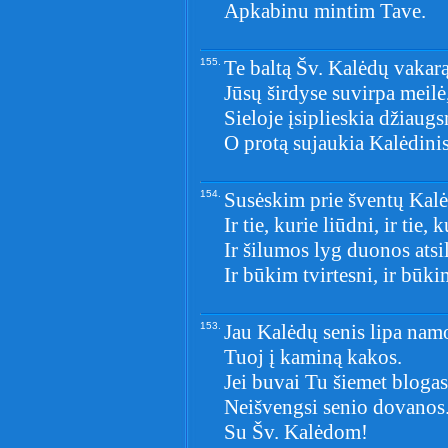
Apkabinu mintim Tave.
155.
Te baltą Šv. Kalėdų vakarą
Jūsų širdyse suvirpa meilė
Sieloje įsiplieskia džiaug
O protą sujaukia Kalėdinis
154.
Susėskim prie šventų Kalė
Ir tie, kurie liūdni, ir tie, 
Ir šilumos lyg duonos ats
Ir būkim tvirtesni, ir būki
153.
Jau Kalėdų senis lipa nam
Tuoj į kaminą kakos.
Jei buvai Tu šiemet blogas
Neišvengsi senio dovanos
Su Šv. Kalėdom!