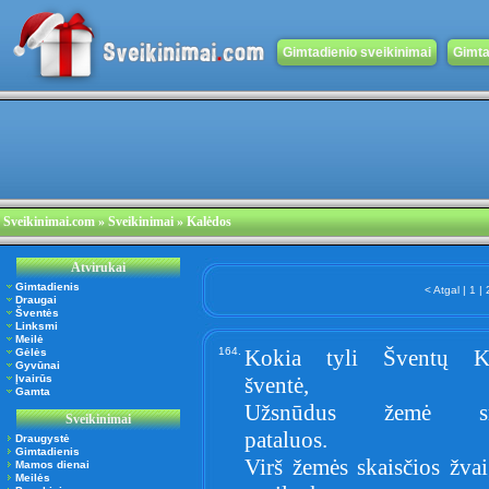
Gimtadienio sveikinimai
Gimta
Sveikinimai.com
» Sveikinimai » Kalėdos
Atvirukai
Gimtadienis
< Atgal
|
1
|
Draugai
Šventės
Linksmi
Meilė
164.
Kokia tyli Šventų K
Gėlės
Gyvūnai
Įvairūs
šventė,
Gamta
Užsnūdus žemė sn
Sveikinimai
pataluos.
Draugystė
Gimtadienis
Virš žemės skaisčios žva
Mamos dienai
Meilės