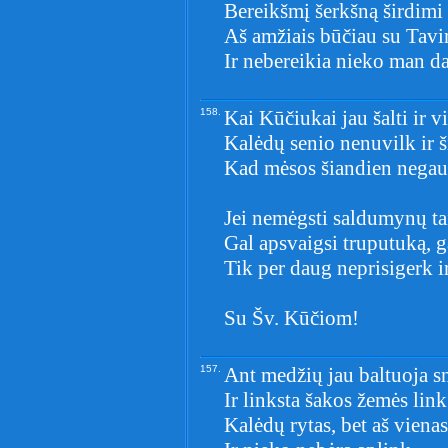
Bereikšmį šerkšną širdimi 
Aš amžiais būčiau su Tav
Ir nebereikia nieko man d
158.
Kai Kūčiukai jau šalti ir vis
Kalėdų senio nenuvilk ir 
Kad mėsos šiandien negausi
Jei nemėgsti saldumynų ta
Gal apsvaigsi truputuką, ga
Tik per daug neprisigerk i
Su Šv. Kūčiom!
157.
Ant medžių jau baltuoja s
Ir linksta šakos žemės link
Kalėdų rytas, bet aš vienas