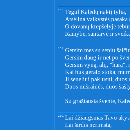
152.
Tegul Kalėdų naktį tylią,
Atsėlina vaikystės pasaka 
O dovanų krepšelyje tebū
Ramybė, santarvė ir sveika
151.
Gersim mes su seniu šalčiu
Gersim daug ir net po šve
Gersim vyną, alų, "harą", 
Kai bus gėralo stoka, mum
Ji seneliui paklusni, duos
Duos mišrainės, duos šašl
Su gražiausia švente, Kal
150.
Lai džiaugsmas Tavo akys
Lai širdis nerimsta,