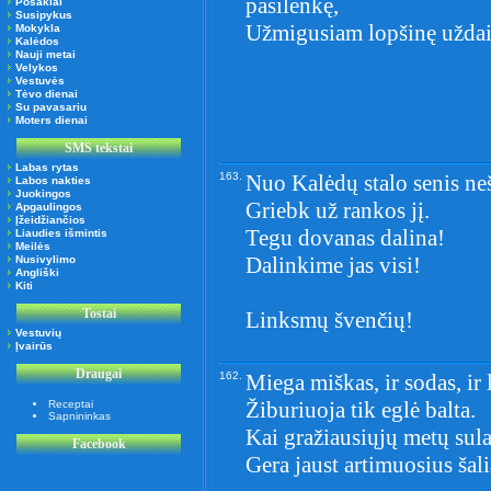
pasilenkę,
Posakiai
Susipykus
Užmigusiam lopšinę užda
Mokykla
Kalėdos
Nauji metai
Velykos
Vestuvės
Tėvo dienai
Su pavasariu
Moters dienai
SMS tekstai
Labas rytas
163.
Nuo Kalėdų stalo senis neš
Labos nakties
Juokingos
Griebk už rankos jį.
Apgaulingos
Įžeidžiančios
Tegu dovanas dalina!
Liaudies išmintis
Meilės
Dalinkime jas visi!
Nusivylimo
Angliški
Kiti
Tostai
Linksmų švenčių!
Vestuvių
Įvairūs
Draugai
162.
Miega miškas, ir sodas, ir 
Žiburiuoja tik eglė balta.
Receptai
Sapnininkas
Kai gražiausiųjų metų sula
Facebook
Gera jaust artimuosius šali