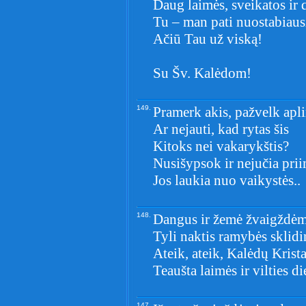
Daug laimės, sveikatos ir
Tu – man pati nuostabiaus
Ačiū Tau už viską!
Su Šv. Kalėdom!
149.
Pramerk akis, pažvelk apl
Ar nejauti, kad rytas šis
Kitoks nei vakarykštis?
Nusišypsok ir nejučia pr
Jos laukia nuo vaikystės..
148.
Dangus ir žemė žvaigždėmi
Tyli naktis ramybės sklidi
Ateik, ateik, Kalėdų Krist
Teaušta laimės ir vilties di
147.