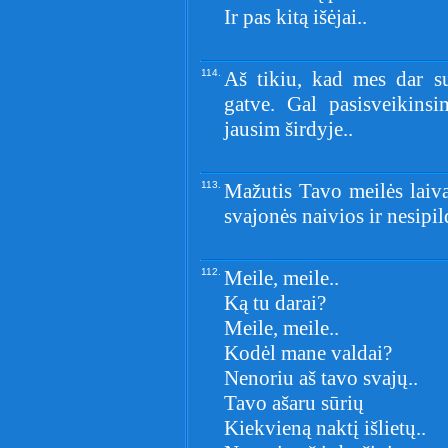
Ir pas kitą išėjai..
114.
Aš tikiu, kad mes dar su
gatve. Gal pasisveikins
jausim širdyje..
113.
Mažutis Tavo meilės laiva
svajonės naivios ir nesipil
112.
Meile, meile..
Ką tu darai?
Meile, meile..
Kodėl mane valdai?
Nenoriu aš tavo svajų..
Tavo ašaru sūrių
Kiekvieną naktį išlietų..