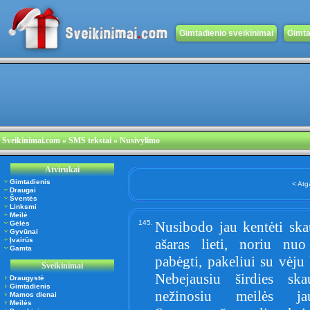
Gimtadienio sveikinimai
Gimta
Sveikinimai.com
» SMS tekstai » Nusivylimo
Atvirukai
Gimtadienis
< Atg
Draugai
Šventės
Linksmi
Meilė
145.
Nusibodo jau kentėti sk
Gėlės
Gyvūnai
Įvairūs
ašaras lieti, noriu nuo
Gamta
pabėgti, pakeliui su vėju l
Sveikinimai
Nebejausiu širdies ska
Draugystė
Gimtadienis
nežinosiu meilės ja
Mamos dienai
Meilės