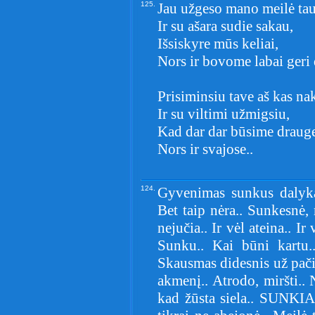
125.
Jau užgeso mano meilė tau
Ir su ašara sudie sakau,
Išsiskyre mūs keliai,
Nors ir bovome labai geri 
Prisiminsiu tave aš kas na
Ir su viltimi užmigsiu,
Kad dar dar būsime draug
Nors ir svajose..
124.
Gyvenimas sunkus dalykas
Bet taip nėra.. Sunkesnė, m
nejučia.. Ir vėl ateina.. I
Sunku.. Kai būni kartu..
Skausmas didesnis už pači
akmenį.. Atrodo, miršti..
kad žūsta siela.. SUNKIA