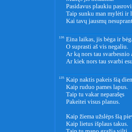
Pasidavus plaukiu pasrovi
Taip sunku man mylėti ir l
Kai tavų jausmų nesupran
136.
Eina laikas, jis bėga ir bėg
O suprasti aš vis negaliu.
Ar ką nors tau svarbesnio 
Ar kiek nors tau svarbi es
135.
Kaip naktis pakeis šią dien
Kaip ruduo pames lapus.
Taip tu vakar neparašęs
Pakeitei visus planus.
Kaip žiema užslėps šią pie
Kaip lietus išplaus takus.
Taip tu mano gražią viltį