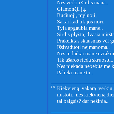
Nes verkia širdis mana..
Glamonėji ją,
Bučiuoji, myluoji,
Sakai kad tik jos nori..
Tyla apgaubia mane..
Širdis plyšta, dvasia miršta
Prakeiktas skausmas vėl gr
Išsivaduoti neįmanoma..
Nes tu laikai mane užrakin
Tik ašaros rieda skruostu..
Nes niekada nebebūsime ka
Palieki mane tu..
131.
Kiekvieną vakarą verkiu,
nustoti.. nes kiekvieną die
tai baigsis? dar nežinia..