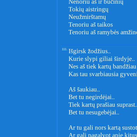
Nenoriu aš ir bučinių
Tokių aistringų
Neužmirštamų
Tenoriu aš taikos
Tenoriu aš ramybės amžino
111.
Išgirsk žodžius..
Kurie slypi giliai širdyje..
Nes aš tiek kartų bandžiau
Kas tau svarbiausia gyve
Aš šaukiau..
Bet tu negirdėjai..
Tiek kartų prašiau suprast.
Bet tu nesugebėjai..
Ar tu gali nors kartą susto
Ar gali pagalvot apie kitu