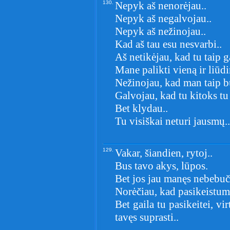
130.
Nepyk aš nenorėjau..
Nepyk aš negalvojau..
Nepyk aš nežinojau..
Kad aš tau esu nesvarbi..
Aš netikėjau, kad tu taip ga
Mane palikti vieną ir liūdi
Nežinojau, kad man taip b
Galvojau, kad tu kitoks tu
Bet klydau..
Tu visiškai neturi jausmų..
129.
Vakar, šiandien, rytoj..
Bus tavo akys, lūpos.
Bet jos jau manęs nebebuč
Norėčiau, kad pasikeistum
Bet gaila tu pasikeitei, vi
tavęs suprasti..