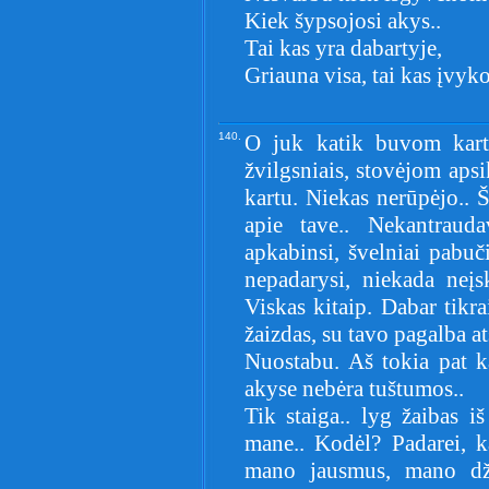
Kiek šypsojosi akys..
Tai kas yra dabartyje,
Griauna visa, tai kas įvyko
140.
O juk katik buvom kartu.
žvilgsniais, stovėjom aps
kartu. Niekas nerūpėjo.. Š
apie tave.. Nekantraud
apkabinsi, švelniai pabuč
nepadarysi, niekada neįs
Viskas kitaip. Dabar tikr
žaizdas, su tavo pagalba at
Nuostabu. Aš tokia pat k
akyse nebėra tuštumos..
Tik staiga.. lyg žaibas i
mane.. Kodėl? Padarei, k
mano jausmus, mano dži