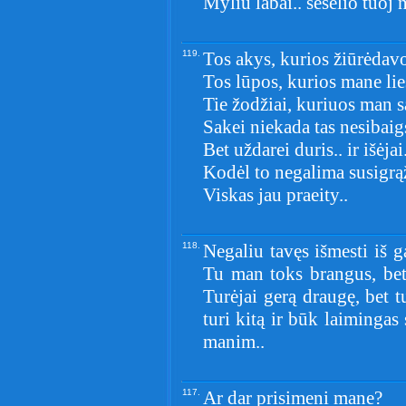
Myliu labai.. šešėlio tuoj n
119.
Tos akys, kurios žiūrėdav
Tos lūpos, kurios mane li
Tie žodžiai, kuriuos man s
Sakei niekada tas nesibaig
Bet uždarei duris.. ir išėjai.
Kodėl to negalima susigrą
Viskas jau praeity..
118.
Negaliu tavęs išmesti iš g
Tu man toks brangus, bet 
Turėjai gerą draugę, bet tu
turi kitą ir būk laimingas 
manim..
117.
Ar dar prisimeni mane?