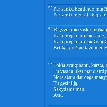
128.
Per sunku bėgti nuo minčių
Per sunku nerasti akių - j
127.
Iš gyvenimo visko prašiau 
Kai norėjau turėjau saulę,
Kai norėjau turėjau žvaigž
Bet kai prašiau tavo meilės
126.
Tokia svaiginanti, karšta, 
Tu visada liksi mano širdy
Nors aistra dar dega manyj
Tu gesini ją..
Sakydama man..
Ate..