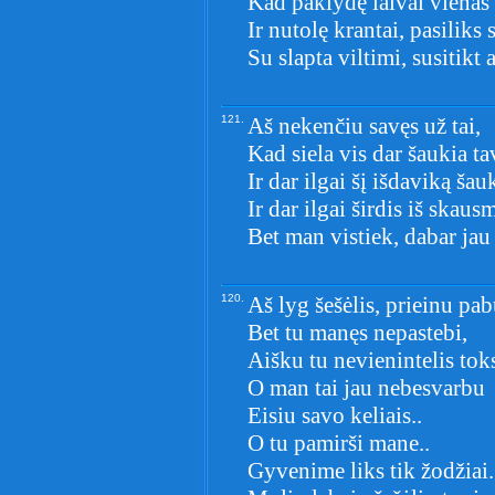
Kad paklydę laivai vienas 
Ir nutolę krantai, pasiliks 
Su slapta viltimi, susitikt a
121.
Aš nekenčiu savęs už tai,
Kad siela vis dar šaukia ta
Ir dar ilgai šį išdaviką šauk
Ir dar ilgai širdis iš skaus
Bet man vistiek, dabar jau
120.
Aš lyg šešėlis, prieinu pa
Bet tu manęs nepastebi,
Aišku tu nevienintelis toks
O man tai jau nebesvarbu
Eisiu savo keliais..
O tu pamirši mane..
Gyvenime liks tik žodžiai.