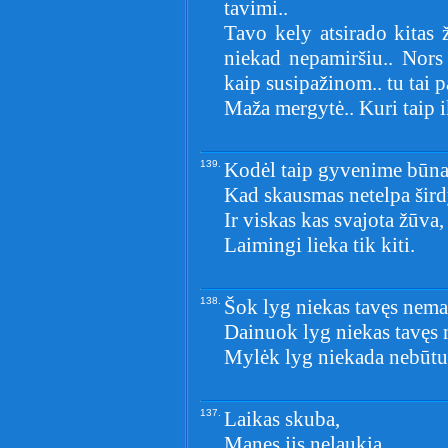
tavimi..
Tavo kely atsirado kitas 
niekad nepamiršiu.. Nors 
kaip susipažinom.. tu tai p
Maža mergytė.. Kuri taip i
139.
Kodėl taip gyvenime būna
Kad skausmas netelpa šird
Ir viskas kas svajota žūva,
Laimingi lieka tik kiti.
138.
Šok lyg niekas tavęs nema
Dainuok lyg niekas tavęs 
Mylėk lyg niekada nebūtu
137.
Laikas skuba,
Manęs jis nelaukia.