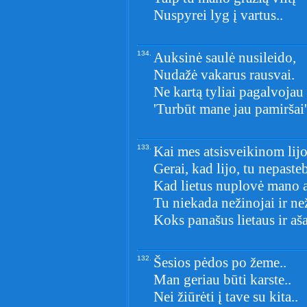
Nuspyrei lyg į vartus..
134.
Auksinė saulė nusileido,
Nudažė vakarus rausvai.
Ne kartą tyliai pagalvojau
'Turbūt mane jau pamiršai'
133.
Kai mes atsisveikinom lijo
Gerai, kad lijo, tu nepasteb
Kad lietus nuplovė mano a
Tu niekada nežinojai ir ne
Koks panašus lietaus ir aša
132.
Šesios pėdos po žeme..
Man geriau būti karste..
Nei žiūrėti į tave su kita..