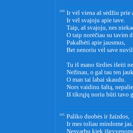
142.
Ir vėl viena aš sėdžiu prie 
Ir vėl svajoju apie tave.
Taip, aš svajoju, nes nieka
O taip norėčiau su tavim d
Pakalbėti apie jausmus,
Bet nenoriu vėl save nuvilt
Tu iš mano širdies išeiti n
Nežinau, o gal tau ten jau
O man tai labai skaudu.
Nors vaidinu šaltą, nepali
Iš tikrųjų noriu būti tavo g
141.
Paliko duobės ir žaizdos,
Ir mes toliau mindome jas.
Nesvarbu kiek išgyvenom