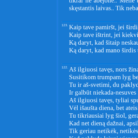
tikrai ne abejonė.. Meilė
skęstantis laivas.. Tik neba
123.
Kaip tave pamiršt, jei šird
Kaip tave ištrint, jei kiek
Ką daryt, kad šitaip neska
Ką daryt, kad mano širdis
122.
Aš ilgiuosi tavęs, nors žin
Susitikom trumpam lyg b
Tu ir aš-svetimi, du paklyd
Ir galbūt niekada-nesuves 
Aš ilgiuosi tavęs, tyliai sp
Vėl išaušta diena, bet ateis
Tu tikriausiai lyg šiol, ger
Kad net dieną dažnai, apsi
Tik geriau netikėk, netikėsi