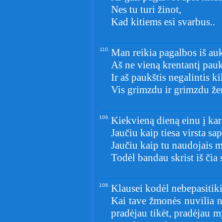
Nes tu turi žinot,
Kad kitiems esi svarbus..
110.
Man reikia pagalbos iš au
Aš ne vieną krentantį pauk
Ir aš paukštis negalintis ki
Vis grimzdu ir grimzdu ž
109.
Kiekvieną dieną einu į kar
Jaučiu kaip tiesa virsta sap
Jaučiu kaip tu naudojais 
Todėl bandau skrist iš čia 
108.
Klausei kodėl nebepasitiki
Kai tave žmonės nuvilia ne
pradėjau tikėt, pradėjau my