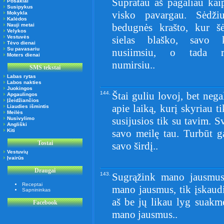
Supratau aš pagaliau ka
Posakiai
Susipykus
visko pavargau. Sėdži
Mokykla
Kalėdos
bedugnės krašto, kur šė
Nauji metai
Velykos
Vestuvės
sielas blaško, savo 
Tėvo dienai
Su pavasariu
nusiimsiu, o tada r
Moters dienai
numirsiu..
SMS tekstai
Labas rytas
Labos nakties
Juokingos
144.
Štai guliu lovoj, bet neg
Apgaulingos
Įžeidžiančios
apie laiką, kurį skyriau 
Liaudies išmintis
Meilės
susijusios tik su tavim. S
Nusivylimo
Angliški
Kiti
savo meilę tau. Turbūt g
Tostai
savo širdį..
Vestuvių
Įvairūs
Draugai
143.
Sugrąžink mano jausmus, 
Receptai
mano jausmus, tik įskaudi
Sapnininkas
aš be jų likau lyg suakme
Facebook
mano jausmus..