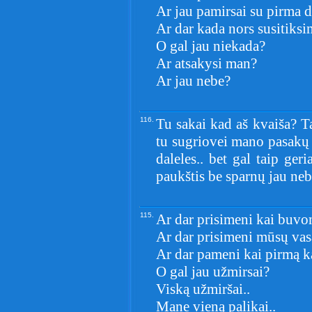
Ar jau pamirsai su pirma 
Ar dar kada nors susitiksi
O gal jau niekada?
Ar atsakysi man?
Ar jau nebe?
116.
Tu sakai kad aš kvaiša? Tai
tu sugriovei mano pasakų p
daleles.. bet gal taip geri
paukštis be sparnų jau neb
115.
Ar dar prisimeni kai buvo
Ar dar prisimeni mūsų vas
Ar dar pameni kai pirmą k
O gal jau užmirsai?
Viską užmiršai..
Mane vieną palikai..