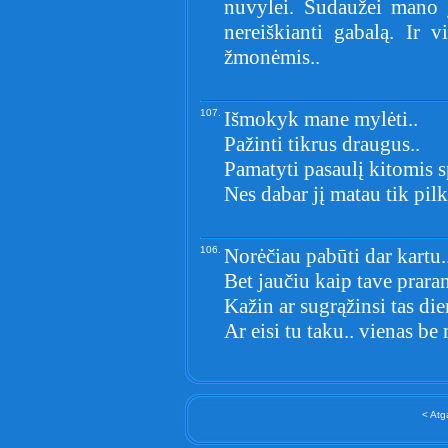
nuvylei. Sudaužei mano j
nereiškianti gabalą. Ir v
žmonėmis..
107.
Išmokyk mane mylėti..
Pažinti tikrus draugus..
Pamatyti pasaulį kitomis s
Nes dabar jį matau tik pi
106.
Norėčiau pabūti dar kartu.
Bet jaučiu kaip tave prara
Kažin ar sugrąžinsi tas die
Ar eisi tu taku.. vienas be
< Atg