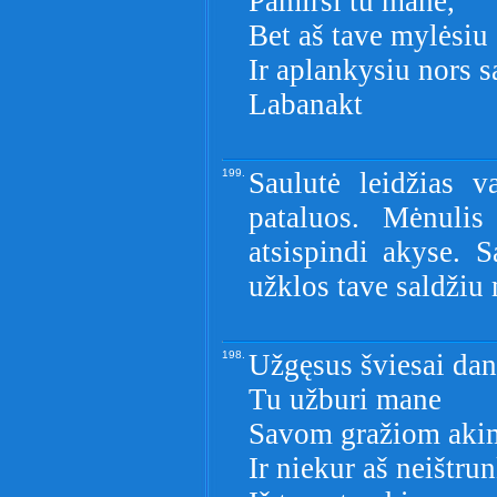
Pamirši tu mane,
Bet aš tave mylėsiu
Ir aplankysiu nors s
Labanakt
199.
Saulutė leidžias v
pataluos. Mėnulis
atsispindi akyse. S
užklos tave saldžiu
198.
Užgęsus šviesai dan
Tu užburi mane
Savom gražiom aki
Ir niekur aš neištru