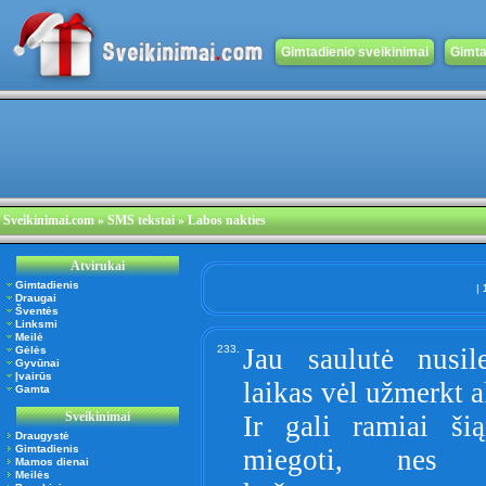
Gimtadienio sveikinimai
Gimta
Sveikinimai.com
» SMS tekstai » Labos nakties
Atvirukai
Gimtadienis
|
Draugai
Šventės
Linksmi
Meilė
233.
Jau saulutė nusile
Gėlės
Gyvūnai
Įvairūs
laikas vėl užmerkt a
Gamta
Sveikinimai
Ir gali ramiai šią
Draugystė
Gimtadienis
miegoti, nes 
Mamos dienai
Meilės