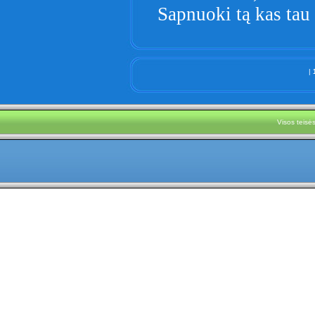
Sapnuoki tą kas tau
|
Visos teis