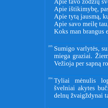
Apie tavo žodžių šv
Apie ištikimybę, pas
Apie tytą jausmą, ku
Apie savo meilę tau,
Koks man brangus e
205.
Sumigo varlytės, su
miega graziai. Žiem
Vežioja per sapną r
204.
Tyliai mėnulis lo
švelniai akytes buč
delnų žvaigždynai ta