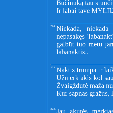
Bučinuką tau siunči
Ir labai tave MYLIU
224.
Niekada, niekada
nepasakęs 'labanakt
galbūt tuo metu jam
labanaktis..
223.
Naktis trumpa ir lai
Užmerk akis kol sau
Žvaigždutė maža nu
Kur sapnas gražus, k
222.
Jau akutės merkias