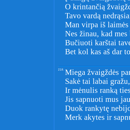
O krintančią žvaigž
Tavo vardą nedrąsiai
Man virpa iš laimės 
Nes žinau, kad mes 
Bučiuoti karštai tav
Bet kol kas aš dar t
218.
Miega žvaigždės pa
Sakė tai labai gražu,
Ir mėnulis ranką ties
Jis sapnuoti mus jau
Duok rankytę nebij
Merk akytes ir sapn