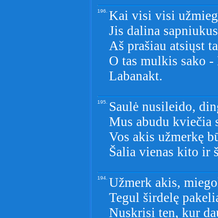
196.
Kai visi visi užmieg
Jis dalina sapniukus:
Aš prašiau atsiųst t
O tas mulkis sako -
Labanakt.
195.
Saulė nusileido, di
Mus abudu kviečia s
Vos akis užmerkę b
Šalia vienas kito ir 
194.
Užmerk akis, miego
Tegul širdelę pakeli
Nuskrisi ten, kur d