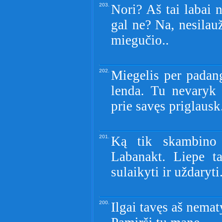
203.
Nori? Aš tai labai 
gal ne? Na, nesilau
miegučio..
202.
Miegelis per padang
lenda. Tu nevaryk 
prie savęs priglausk
201.
Ką tik skambino 
Labanakt. Liepe t
sulaikyti ir uždaryti
200.
Ilgai tavęs aš nemat