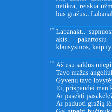
netikra, reiskia užm
bus gražus.. Labana
221.
Labanakt.. sapnuos
akis.. pakartosi
klausysiuos, kaip tyl
220.
Aš esu saldus miegi
Tavo mažas angeliu
Gyvenu tavo lovytėj
Ei, prispaudei man 
Ar pasekti pasakėlę
Ar paduoti gražią lė
Gal atnešti bučinuk