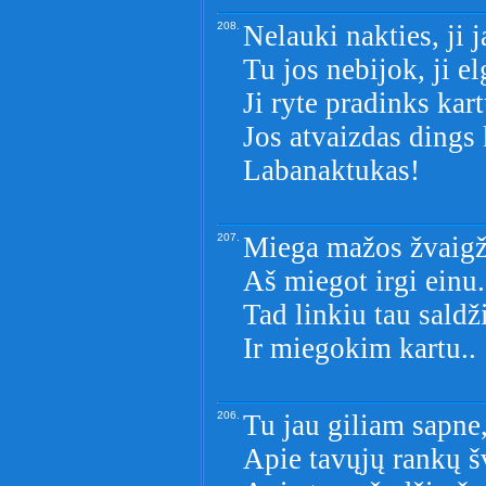
208.
Nelauki nakties, ji j
Tu jos nebijok, ji el
Ji ryte pradinks kar
Jos atvaizdas dings 
Labanaktukas!
207.
Miega mažos žvaigž
Aš miegot irgi einu.
Tad linkiu tau saldž
Ir miegokim kartu..
206.
Tu jau giliam sapne,
Apie tavųjų rankų 