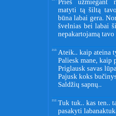
Prieš užmiegant n
matyti tą šiltą ta
būna labai gera. No
švelnias bei labai š
nepakartojamą tavo 
213.
Ateik.. kaip ateina t
Paliesk mane, kaip 
Priglausk savas lūp
Pajusk koks bučinys
Saldžių sapnų..
212.
Tuk tuk.. kas ten.. 
pasakyti labanaktuk