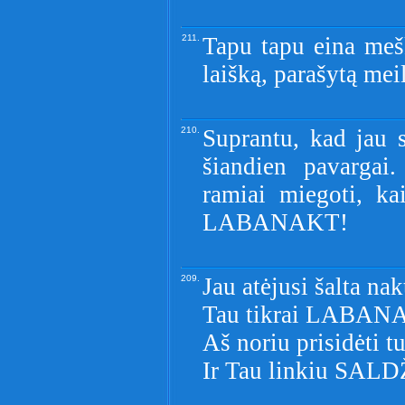
211.
Tapu tapu eina mešk
laišką, parašytą mei
210.
Suprantu, kad jau s
šiandien pavargai
ramiai miegoti, ka
LABANAKT!
209.
Jau atėjusi šalta nak
Tau tikrai LABANA
Aš noriu prisidėti t
Ir Tau linkiu SAL