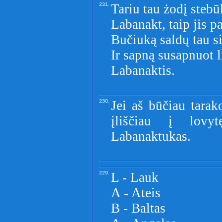
231.
Tariu tau żodį stebū
Labanakt, taip jis p
Bučiuką saldų tau s
Ir sapną susapnuot l
Labanaktis.
230.
Jei aš būčiau tarak
įliščiau į lovyt
Labanaktukas.
229.
L - Lauk
A - Ateis
B - Baltas