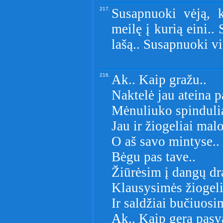
217.
Susapnuoki vėją, 
meilę į kurią eini.
lašą.. Susapnuoki vi
216.
Ak.. Kaip gražu..
Naktelė jau ateina 
Mėnuliuko spindulia
Jau ir žiogeliai mal
O aš savo mintyse..
Bėgu pas tave..
Žiūrėsim į dangų dr
Klausysimės žiogeli
Ir saldžiai bučiuosi
Ak.. Kaip gera pasva