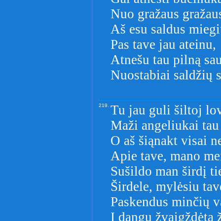
Nuo gražaus gražau
Aš esu saldus miegi
Pas tave jau ateinu,
Atnešu tau pilną sau
Nuostabiai saldžių 
219.
Tu jau guli šiltoj lo
Maži angeliukai tau 
O aš šiąnakt visai 
Apie tave, mano mei
Sušildo man širdį ti
Širdele, mylėsiu tav
Paskendus minčių v
Į dangų žvaigždėtą 