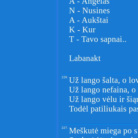
A - Angelas
N - Nusines
A - Aukštai
K - Kur
T - Tavo sapnai..
Labanakt
228.
Už lango šalta, o lo
Už lango nefaina, o
Už lango vėlu ir šią
Todėl patiliukais pas
227.
Meškutė miega po s