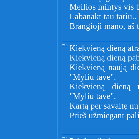
Meilios mintys vis b
Labanakt tau tariu..
Brangioji mano, aš t
215.
Kiekvieną dieną atra
Kiekvieną dieną pab
Kiekvieną naują die
"Myliu tave".
Kiekvieną dieną u
"Myliu tave".
Kartą per savaitę nu
Prieš užmiegant pal
214.