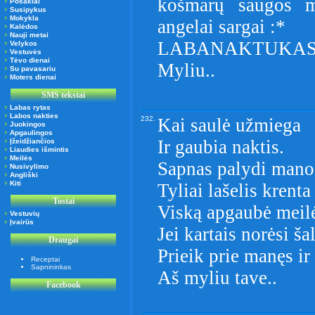
košmarų saugos 
Posakiai
Susipykus
Mokykla
angelai sargai :*
Kalėdos
Nauji metai
LABANAKTUKAS
Velykos
Vestuvės
Tėvo dienai
Myliu..
Su pavasariu
Moters dienai
SMS tekstai
Labas rytas
Labos nakties
232.
Kai saulė užmiega
Juokingos
Apgaulingos
Ir gaubia naktis.
Įžeidžiančios
Liaudies išmintis
Meilės
Sapnas palydi mano
Nusivylimo
Angliški
Kiti
Tyliai lašelis krenta
Tostai
Viską apgaubė meil
Vestuvių
Įvairūs
Jei kartais norėsi ša
Draugai
Prieik prie manęs ir
Receptai
Sapnininkas
Aš myliu tave..
Facebook