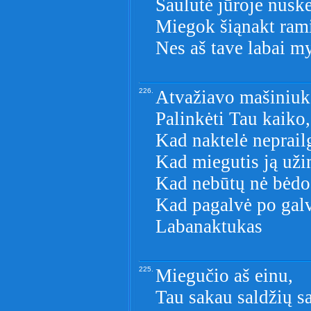
Saulutė jūroje nusk
Miegok šiąnakt ramia
Nes aš tave labai my
226.
Atvažiavo mašiniuk
Palinkėti Tau kaiko,
Kad naktelė neprail
Kad miegutis ją uži
Kad nebūtų nė bėdo
Kad pagalvė po gal
Labanaktukas
225.
Miegučio aš einu,
Tau sakau saldžių s