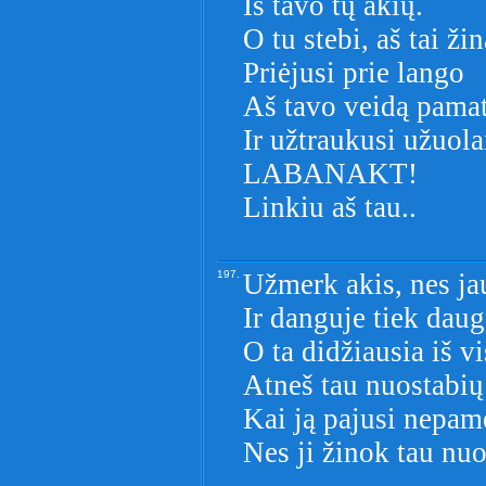
Iš tavo tų akių.
O tu stebi, aš tai ži
Priėjusi prie lango
Aš tavo veidą pama
Ir užtraukusi užuola
LABANAKT!
Linkiu aš tau..
197.
Užmerk akis, nes ja
Ir danguje tiek daug
O ta didžiausia iš vi
Atneš tau nuostabių
Kai ją pajusi nepam
Nes ji žinok tau nu