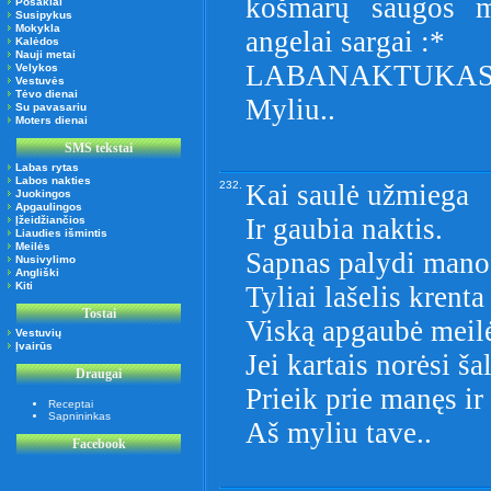
košmarų saugos 
Posakiai
Susipykus
Mokykla
angelai sargai :*
Kalėdos
Nauji metai
LABANAKTUKAS
Velykos
Vestuvės
Tėvo dienai
Myliu..
Su pavasariu
Moters dienai
SMS tekstai
Labas rytas
Labos nakties
232.
Kai saulė užmiega
Juokingos
Apgaulingos
Ir gaubia naktis.
Įžeidžiančios
Liaudies išmintis
Meilės
Sapnas palydi mano
Nusivylimo
Angliški
Kiti
Tyliai lašelis krenta
Tostai
Viską apgaubė meil
Vestuvių
Įvairūs
Jei kartais norėsi ša
Draugai
Prieik prie manęs ir
Receptai
Sapnininkas
Aš myliu tave..
Facebook