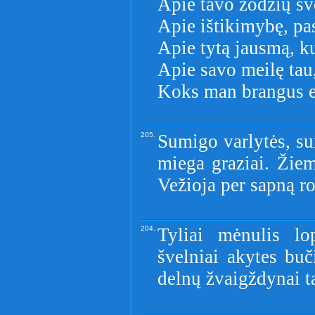
Apie tavo žodžių šv
Apie ištikimybę, pas
Apie tytą jausmą, ku
Apie savo meilę tau,
Koks man brangus e
205.
Sumigo varlytės, su
miega graziai. Žiem
Vežioja per sapną r
204.
Tyliai mėnulis lo
švelniai akytes buč
delnų žvaigždynai ta