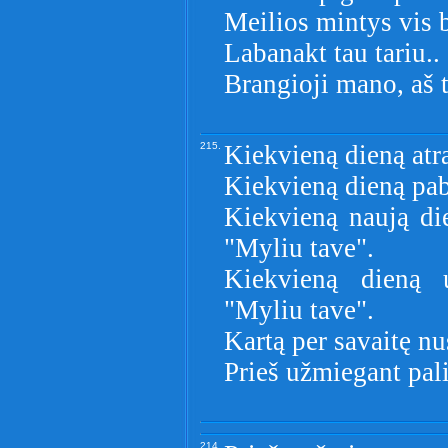
Meilios mintys vis b
Labanakt tau tariu..
Brangioji mano, aš t
215.
Kiekvieną dieną atra
Kiekvieną dieną pab
Kiekvieną naują die
"Myliu tave".
Kiekvieną dieną u
"Myliu tave".
Kartą per savaitę nu
Prieš užmiegant pal
214.