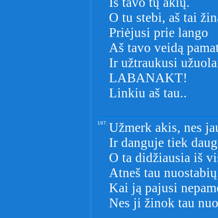
Iš tavo tų akių.
O tu stebi, aš tai ži
Priėjusi prie lango
Aš tavo veidą pama
Ir užtraukusi užuola
LABANAKT!
Linkiu aš tau..
197.
Užmerk akis, nes ja
Ir danguje tiek daug
O ta didžiausia iš vi
Atneš tau nuostabių
Kai ją pajusi nepam
Nes ji žinok tau nu