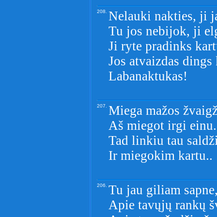
208.
Nelauki nakties, ji j
Tu jos nebijok, ji el
Ji ryte pradinks kar
Jos atvaizdas dings 
Labanaktukas!
207.
Miega mažos žvaigž
Aš miegot irgi einu.
Tad linkiu tau saldž
Ir miegokim kartu..
206.
Tu jau giliam sapne,
Apie tavųjų rankų 