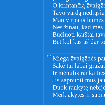
O krintančią žvaigž
Tavo vardą nedrąsiai
Man virpa iš laimės 
Nes žinau, kad mes 
Bučiuoti karštai tav
Bet kol kas aš dar t
218.
Miega žvaigždės pa
Sakė tai labai gražu,
Ir mėnulis ranką ties
Jis sapnuoti mus jau
Duok rankytę nebij
Merk akytes ir sapn