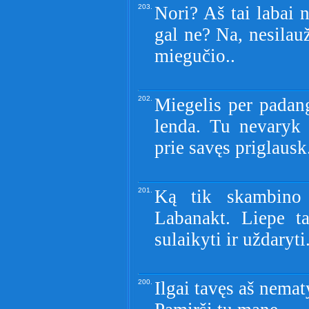
203.
Nori? Aš tai labai 
gal ne? Na, nesilau
miegučio..
202.
Miegelis per padang
lenda. Tu nevaryk 
prie savęs priglausk
201.
Ką tik skambino 
Labanakt. Liepe t
sulaikyti ir uždaryti
200.
Ilgai tavęs aš nemat