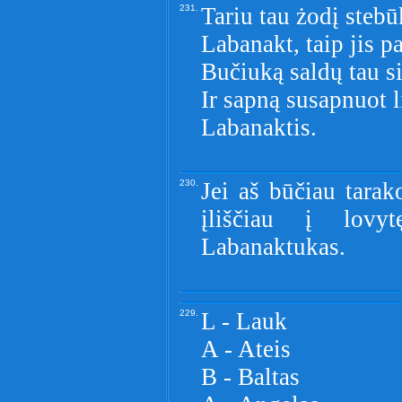
231.
Tariu tau żodį stebū
Labanakt, taip jis p
Bučiuką saldų tau s
Ir sapną susapnuot l
Labanaktis.
230.
Jei aš būčiau tarak
įliščiau į lovyt
Labanaktukas.
229.
L - Lauk
A - Ateis
B - Baltas