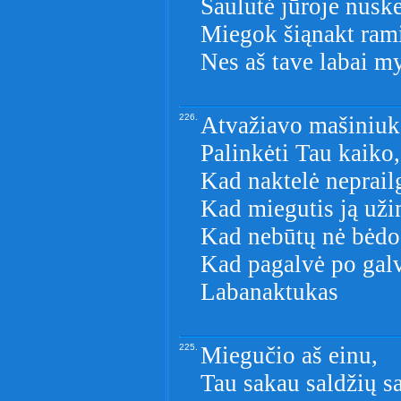
Saulutė jūroje nusk
Miegok šiąnakt ramia
Nes aš tave labai my
226.
Atvažiavo mašiniuk
Palinkėti Tau kaiko,
Kad naktelė neprail
Kad miegutis ją uži
Kad nebūtų nė bėdo
Kad pagalvė po gal
Labanaktukas
225.
Miegučio aš einu,
Tau sakau saldžių s