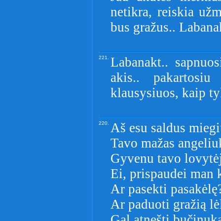
netikra, reiskia užm
bus gražus.. Labana
221.
Labanakt.. sapnuos
akis.. pakartosi
klausysiuos, kaip tyl
220.
Aš esu saldus miegi
Tavo mažas angeliu
Gyvenu tavo lovytėj
Ei, prispaudei man 
Ar pasekti pasakėlę
Ar paduoti gražią lė
Gal atnešti bučinuk