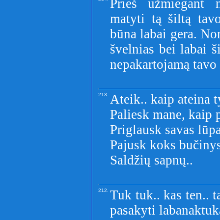
Prieš užmiegant n
matyti tą šiltą ta
būna labai gera. No
švelnias bei labai š
nepakartojamą tavo 
213.
Ateik.. kaip ateina t
Paliesk mane, kaip 
Priglausk savas lūp
Pajusk koks bučinys
Saldžių sapnų..
212.
Tuk tuk.. kas ten.. 
pasakyti labanaktuk