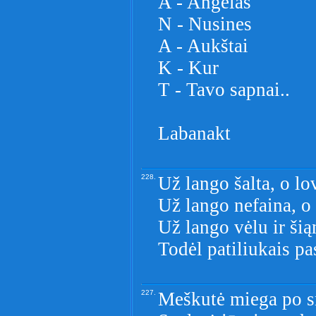
A - Angelas
N - Nusines
A - Aukštai
K - Kur
T - Tavo sapnai..
Labanakt
228.
Už lango šalta, o lo
Už lango nefaina, o
Už lango vėlu ir šią
Todėl patiliukais pas
227.
Meškutė miega po s