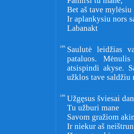
Pamirši tu mane,
Bet aš tave mylėsiu
Ir aplankysiu nors s
Labanakt
199.
Saulutė leidžias v
pataluos. Mėnulis
atsispindi akyse. S
užklos tave saldžiu
198.
Užgęsus šviesai dan
Tu užburi mane
Savom gražiom aki
Ir niekur aš neištru