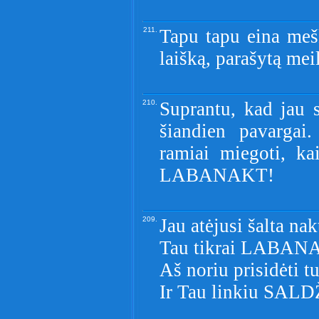
211.
Tapu tapu eina mešk
laišką, parašytą mei
210.
Suprantu, kad jau s
šiandien pavargai
ramiai miegoti, ka
LABANAKT!
209.
Jau atėjusi šalta nak
Tau tikrai LABANA
Aš noriu prisidėti t
Ir Tau linkiu SAL