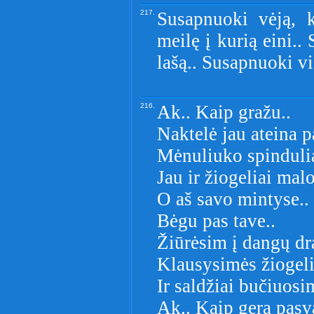
217.
Susapnuoki vėją, 
meilę į kurią eini.
lašą.. Susapnuoki vi
216.
Ak.. Kaip gražu..
Naktelė jau ateina 
Mėnuliuko spindulia
Jau ir žiogeliai mal
O aš savo mintyse..
Bėgu pas tave..
Žiūrėsim į dangų dr
Klausysimės žiogeli
Ir saldžiai bučiuosi
Ak.. Kaip gera pasva