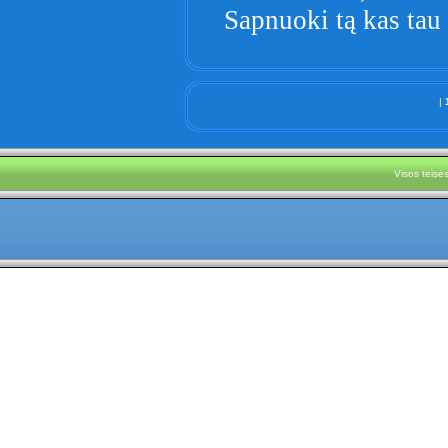
Sapnuoki tą kas tau
|
Visos teis