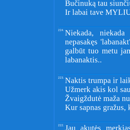
Bučinuką tau siunči
Ir labai tave MYLIU
224.
Niekada, niekada
nepasakęs 'labanakt
galbūt tuo metu jam
labanaktis..
223.
Naktis trumpa ir lai
Užmerk akis kol sau
Žvaigždutė maža nu
Kur sapnas gražus, k
222.
Jau akutės merkias