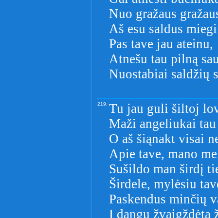
Nuo gražaus gražau
Aš esu saldus miegi
Pas tave jau ateinu,
Atnešu tau pilną sau
Nuostabiai saldžių 
219.
Tu jau guli šiltoj lo
Maži angeliukai tau 
O aš šiąnakt visai 
Apie tave, mano mei
Sušildo man širdį ti
Širdele, mylėsiu tav
Paskendus minčių v
Į dangų žvaigždėtą 