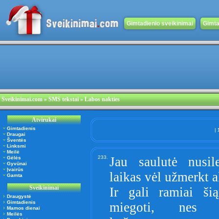
Gimtadienio sveikinimai
Gimta
Sveikinimai.com
» SMS tekstai » Labos nakties
Atvirukai
Gimtadienis
|
Draugai
Šventės
Linksmi
Meilė
233.
Jau saulutė nusile
Gėlės
Gyvūnai
Įvairūs
laikas vėl užmerkt a
Gamta
Sveikinimai
Ir gali ramiai šią
Draugystė
Gimtadienis
miegoti, nes 
Mamos dienai
Meilės