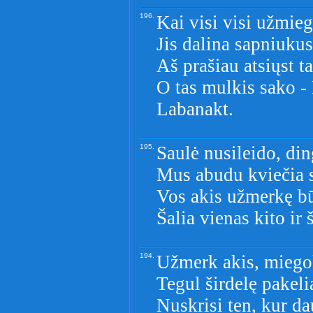
196.
Kai visi visi užmieg
Jis dalina sapniukus:
Aš prašiau atsiųst t
O tas mulkis sako -
Labanakt.
195.
Saulė nusileido, di
Mus abudu kviečia s
Vos akis užmerkę b
Šalia vienas kito ir 
194.
Užmerk akis, miego
Tegul širdelę pakeli
Nuskrisi ten, kur d