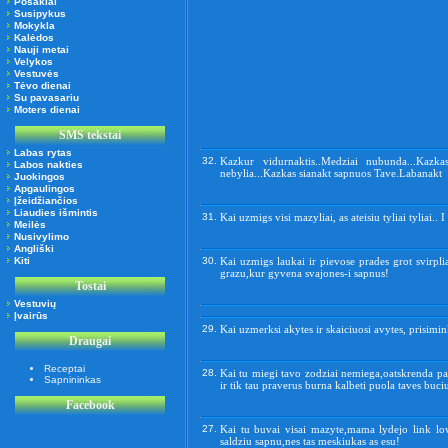
Posakiai
Susipykus
Mokykla
Kalėdos
Nauji metai
Velykos
Vestuvės
Tėvo dienai
Su pavasariu
Moters dienai
SMS tekstai
Labas rytas
32.
Kazkur vidurnaktis..Medziai nubunda...Kazk
Labos nakties
nebylia...Kazkas sianakt sapnuos Tave.Labanakt
Juokingos
Apgaulingos
Įžeidžiančios
Liaudies išmintis
31.
Kai uzmigs visi mazyliai, as ateisiu tyliai tyliai..
Meilės
Nusivylimo
Angliški
Kiti
30.
Kai uzmigs laukai ir pievose prades grot svirpli
grazu,kur gyvena svajones-i sapnus!
Tostai
Vestuvių
Įvairūs
29.
Kai uzmerksi akytes ir skaiciuosi avytes, prisimin
Draugai
Receptai
28.
Kai tu miegi tavo zodziai nemiega,oatskrenda pa
Sapnininkas
ir tik tau praverus burna kalbeti puola taves buc
Facebook
27.
Kai tu buvai visai mazyte,mama lydejo link lo
saldziu sapnu,nes tas meskiukas as esu!