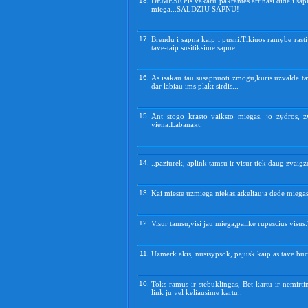
18.
DEMESIO:is vakaru pakrantes artinasi dideli sapn
miega...SALDZIU SAPNU!
17.
Brendu i sapna kaip i pusni.Tikiuos ramybe rasti
tave-taip susitiksime sapne.
16.
As isakau tau susapnuoti zmogu,kuris uzvalde tav
dar labiau ims plakt sirdis...
15.
Ant stogo krasto vaiksto miegas, jo zydros, 
viena.Labanakt.
14.
..paziurek, aplink tamsu ir visur tiek daug zvaigz
13.
Kai mieste uzmiega niekas,atkeliauja dede miega
12.
Visur tamsu,visi jau miega,palike rupescius visu
11.
Uzmerk akis, nusisypsok, pajusk kaip as tave buci
10.
Toks ramus ir stebuklingas, Bet kartu ir nemirt
link ju vel keliausime kartu..