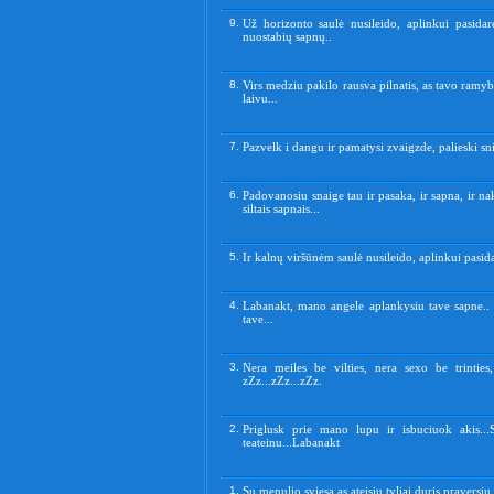
9.
Už horizonto saulė nusileido, aplinkui pasidar
nuostabių sapnų..
8.
Virs medziu pakilo rausva pilnatis, as tavo ramyb
laivu...
7.
Pazvelk i dangu ir pamatysi zvaigzde, palieski s
6.
Padovanosiu snaige tau ir pasaka, ir sapna, ir nakt
siltais sapnais...
5.
Ir kalnų viršūnėm saulė nusileido, aplinkui pasid
4.
Labanakt, mano angele aplankysiu tave sapne.. Je
tave...
3.
Nera meiles be vilties, nera sexo be trintie
zZz...zZz...zZz.
2.
Priglusk prie mano lupu ir isbuciuok akis...S
teateinu...Labanakt
1.
Su menulio sviesa as ateisiu tyliai duris praversiu