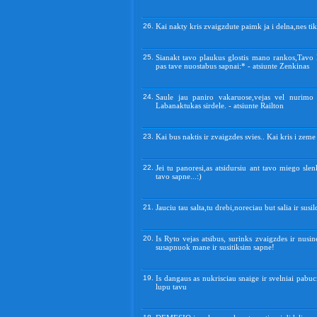
26.
Kai nakty kris zvaigzdute paimk ja i delna,nes tik
25.
Sianakt tavo plaukus glostis mano rankos,Tavo 
pas tave nuostabus sapnai:* - atsiunte Zenkinas
24.
Saule jau paniro vakaruose,vejas vel nurimo 
Labanaktukas sirdele. - atsiunte Railton
23.
Kai bus naktis ir zvaigzdes svies.. Kai kris i zem
22.
Jei tu panoresi,as atsidursiu ant tavo miego slen
tavo sapne...:)
21.
Jauciu tau salta,tu drebi,noreciau but salia ir susild
20.
Is Ryto vejas atsibus, surinks zvaigzdes ir nusin
susapnuok mane ir susitiksim sapne!
19.
Is dangaus as nukrisciau snaige ir svelniai pabuc
lupu tavu