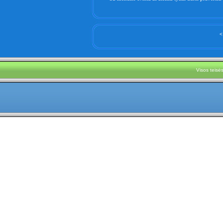
<
Visos teis