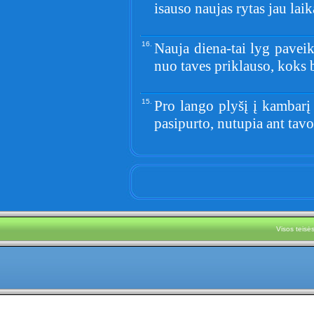
isauso naujas rytas jau laika
16.
Nauja diena-tai lyg paveiks
nuo taves priklauso, koks 
15.
Pro lango plyšį į kambarį 
pasipurto, nutupia ant tavo
Visos teis