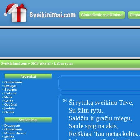
Gimtadienio sveikinimai
Gimta
Sveikinimai.com
» SMS tekstai » Labas rytas
Atvirukai
Gimtadienis
Draugai
Šventės
Linksmi
Meilė
54.
Šį rytuką sveikinu Tave,
Gėlės
Gyvūnai
Įvairūs
Su šiltu rytu,
Gamta
Saldžiu ir gražiu miegu,
Sveikinimai
Saulė spigina akis,
Draugystė
Gimtadienis
Reiškiasi Tau metas keltis..
Mamos dienai
Meilės