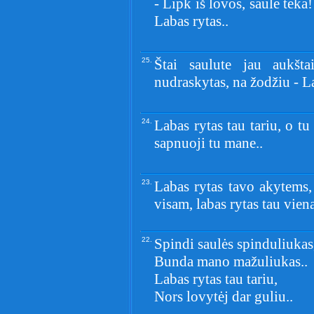
- Lipk iš lovos, saulė teka
Labas rytas..
25.
Štai saulute jau aukšt
nudraskytas, na žodžiu - La
24.
Labas rytas tau tariu, o tu
sapnuoji tu mane..
23.
Labas rytas tavo akytems, 
visam, labas rytas tau vien
22.
Spindi saulės spinduliukas
Bunda mano mažuliukas..
Labas rytas tau tariu,
Nors lovytėj dar guliu..