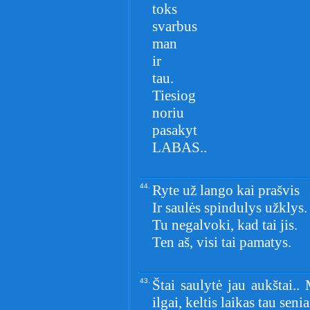
toks
svarbus
man
ir
tau.
Tiesiog
noriu
pasakyt
LABAS..
44.
Ryte už lango kai prašvis
Ir saulės spindulys užklys.
Tu negalvoki, kad tai jis.
Ten aš, visi tai pamatys.
43.
Štai saulytė jau aukštai.
ilgai, keltis laikas tau seni