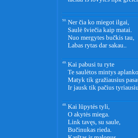
50.
Ner čia ko miegot ilgai,
Saulė šviečia kaip matai.
Nuo mergytes bučkis tau,
Labas rytas dar sakau..
49.
Kai pabusi tu ryte
Te saulėtos mintys aplanko
Matyk tik gražiausius pasa
Ir jausk tik pačius tyriausi
48.
Kai lūpytės tyli,
O akytės miega.
Link tavęs, su saule,
Bučinukas rieda.
Karštas ir malonus