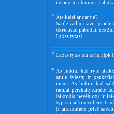
džiaugsmo kupina. Labuka
36.
Atsikėlei ar dar ne?
Saulė žadina tave, ji nelei
tikriausiai pabudai, nes žin
Labas rytas!
35.
Labas rytas tau tariu, lipk 
34.
As linkiu, kad ryte atsik
saulė šviestų ir paukščia
dieną. Aš linkiu, kad šal
ramiai perskaitytumėte lai
laikrodis nevėluotų ir la
šypsotųsi kontrolierė. Li
ir atrastumėte prieš sava