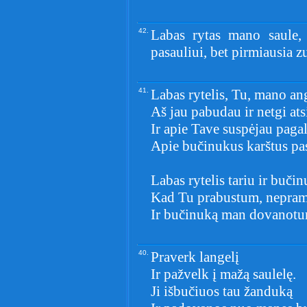
42.
Labas rytas mano saule,
pasauliui, bet pirmiausia zu
41.
Labas rytelis, Tu, mano ang
Aš jau pabudau ir netgi ats
Ir apie Tave suspėjau pagal
Apie bučinukus karštus pas
Labas rytelis tariu ir bučin
Kad Tu prabustum, nepram
Ir bučinuką man dovanotu
40.
Praverk langelį
Ir pažvelk į mažą saulelę.
Ji išbučiuos tau žanduką