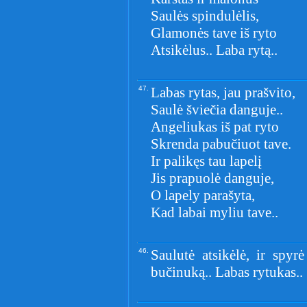
Saulės spindulėlis,
Glamonės tave iš ryto
Atsikėlus.. Laba rytą..
47.
Labas rytas, jau prašvito,
Saulė šviečia danguje..
Angeliukas iš pat ryto
Skrenda pabučiuot tave.
Ir palikęs tau lapelį
Jis prapuolė danguje,
O lapely parašyta,
Kad labai myliu tave..
46.
Saulutė atsikėlė, ir spyr
bučinuką.. Labas rytukas..