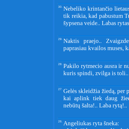
30.
Nebeliko krintančio lieta
tik reikia, kad pabustum T
šypsena veide.. Labas rytas
29.
Naktis praejo.. Zvaigzd
paprasiau kvailos muses, k
28.
Pakilo rytmecio ausra ir nu
kuris spindi, zvilga is toli.
27.
Gelės skleidžia žiedą, per p
kai aplink tiek daug ži
nebūtų šalta!.. Laba rytą!..
26.
Angeliukas ryta šneka: