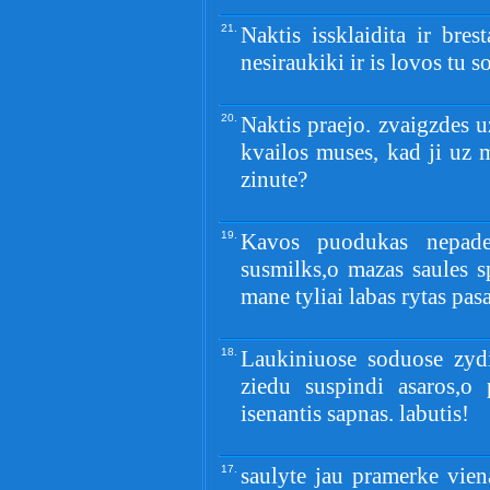
21.
Naktis issklaidita ir bres
nesiraukiki ir is lovos tu s
20.
Naktis praejo. zvaigzdes u
kvailos muses, kad ji uz m
zinute?
19.
Kavos puodukas nepadet
susmilks,o mazas saules s
mane tyliai labas rytas pasa
18.
Laukiniuose soduose zydi 
ziedu suspindi asaros,o 
isenantis sapnas. labutis!
17.
saulyte jau pramerke vien