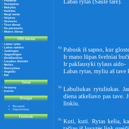
Labas rytas (Saulė tarė).
Posakiai
Susipykus
Mokykla
Kalėdos
Nauji metai
Velykos
Vestuvės
Tėvo dienai
Su pavasariu
Moters dienai
SMS tekstai
Labas rytas
Labos nakties
53.
Pabusk iš sapno, kur glost
Juokingos
Apgaulingos
Ir mano lūpas švelniai buči
Įžeidžiančios
Liaudies išmintis
Ir paklausyki tylaus aido-
Meilės
Nusivylimo
Labas rytas, myliu aš tave 
Angliški
Kiti
Tostai
52.
Labuliukas rytuliukas. 
Vestuvių
Įvairūs
diena atkeliavo pas tave. 
Draugai
linkiu.
Receptai
Sapnininkas
Facebook
51.
Kuti, kuti. Rytas kelia, k
tačiau iš lovytės lipk greič