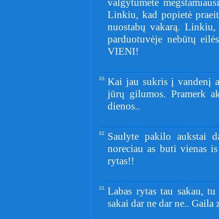
valgytumėte mėgstamiausią
Linkiu, kad popietė praeit
nuostabų vakarą. Linkiu, 
parduotuvėje nebūtų e
VIENI!
33.
Kai jau sukris į vandenį 
jūrų gilumos. Pramerk ak
dienos..
32.
Saulyte pakilo aukstai da
noreciau as buti vienas i
rytas!!
31.
Labas rytas tau sakau, tu 
sakai dar ne dar ne.. Gaila