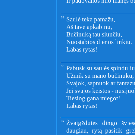
Ir padovanos nuo manęs b
39.
Saulė teka pamažu,
Aš tave apkabinu,
Bučinuką tau siunčiu,
Nuostabios dienos linkiu.
Labas rytas!
38.
Pabusk su saulės spinduli
Užmik su mano bučinuku,
Svajok, sapnuok ar fantaz
Jei svajos keistos - nusijuo
Tiesiog gana miegot!
Labas rytas!
37.
Žvaigždutės dingo švies
daugiau, rytą pasitik gre