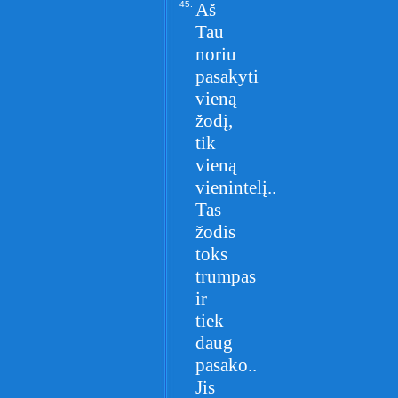
45.
Aš
Tau
noriu
pasakyti
vieną
žodį,
tik
vieną
vienintelį..
Tas
žodis
toks
trumpas
ir
tiek
daug
pasako..
Jis