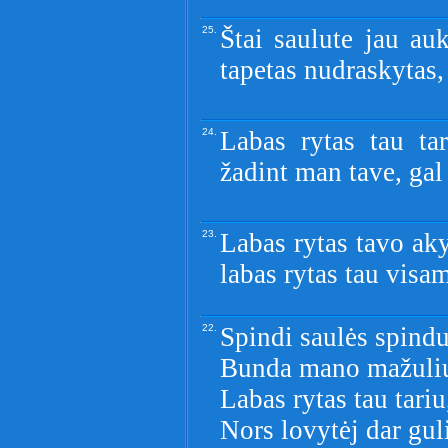
25.
Štai saulute jau au
tapetas nudraskytas,
24.
Labas rytas tau ta
žadint man tave, gal
23.
Labas rytas tavo aky
labas rytas tau visam
22.
Spindi saulės spindu
Bunda mano mažuliu
Labas rytas tau tariu
Nors lovytėj dar guli