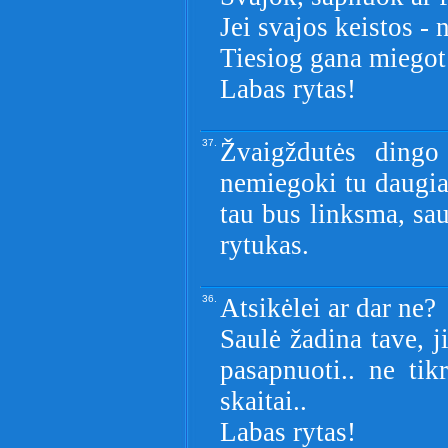
Jei svajos keistos - 
Tiesiog gana miegot
Labas rytas!
37.
Žvaigždutės dingo 
nemiegoki tu daugiau
tau bus linksma, sa
rytukas.
36.
Atsikėlei ar dar ne?
Saulė žadina tave, j
pasapnuoti.. ne tik
skaitai..
Labas rytas!