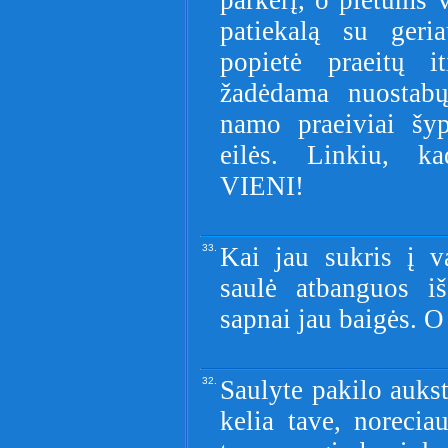
parkerį, o pietums
patiekalą su geria
popietė praeitų it
žadėdama nuostabų
namo praeiviai šyp
eilės. Linkiu
VIENI!
33.
Kai jau sukris į v
saulė atbanguos i
sapnai jau baigės. O 
32.
Saulyte pakilo aukst
kelia tave, norecia