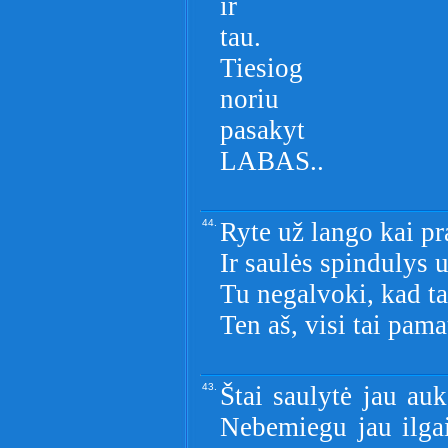
ir
tau.
Tiesiog
noriu
pasakyt
LABAS..
44.
Ryte už lango kai pr
Ir saulės spindulys 
Tu negalvoki, kad tai
Ten aš, visi tai pama
43.
Štai saulytė jau auk
Nebemiegu jau ilgai,