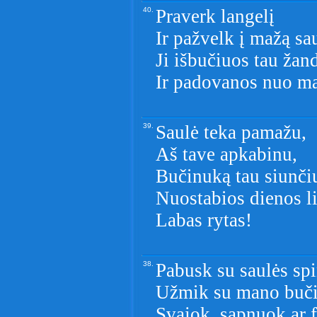
40.
Praverk langelį
Ir pažvelk į mažą sau
Ji išbučiuos tau žan
Ir padovanos nuo m
39.
Saulė teka pamažu,
Aš tave apkabinu,
Bučinuką tau siunči
Nuostabios dienos l
Labas rytas!
38.
Pabusk su saulės sp
Užmik su mano buč
Svajok, sapnuok ar 