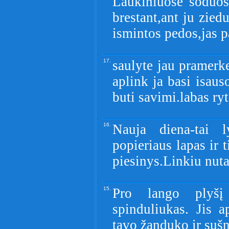
Laukiniuose soduos
brestant,ant ju zied
ismintos pedos,jas p
17.
saulyte jau pramerke
aplink ja basi isauso
buti savimi.labas ryt
16.
Nauja diena-tai ly
popieriaus lapas ir 
piesinys.Linkiu nuta
15.
Pro lango plyšį
spinduliukas. Jis a
tavo žanduko ir sušn