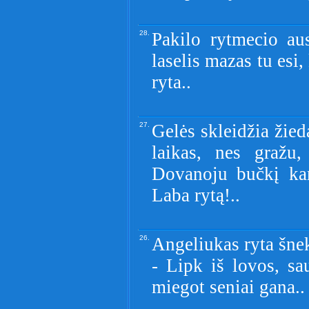
28.
Pakilo rytmecio aus
laselis mazas tu esi, 
ryta..
27.
Gelės skleidžia žiedą
laikas, nes gražu,
Dovanoju bučkį kar
Laba rytą!..
26.
Angeliukas ryta šne
- Lipk iš lovos, sa
miegot seniai gana..