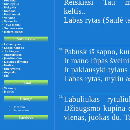
Reiškiasi Tau m
Posakiai
Susipykus
Mokykla
keltis..
Kalėdos
Nauji metai
Labas rytas (Saulė ta
Velykos
Vestuvės
Tėvo dienai
Su pavasariu
Moters dienai
SMS tekstai
Labas rytas
Labos nakties
53.
Pabusk iš sapno, ku
Juokingos
Apgaulingos
Ir mano lūpas švelni
Įžeidžiančios
Liaudies išmintis
Meilės
Ir paklausyki tylaus
Nusivylimo
Angliški
Kiti
Labas rytas, myliu aš
Tostai
Vestuvių
Įvairūs
52.
Labuliukas rytuli
Draugai
Džiaugsmo kupina d
Receptai
Sapnininkas
vienas, juokas du. T
Facebook