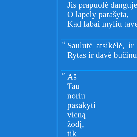
Jis prapuolė danguje
O lapely parašyta,
Kad labai myliu tave
46.
Saulutė atsikėlė, i
Rytas ir davė bučinu
45.
Aš
Tau
noriu
pasakyti
vieną
žodį,
tik