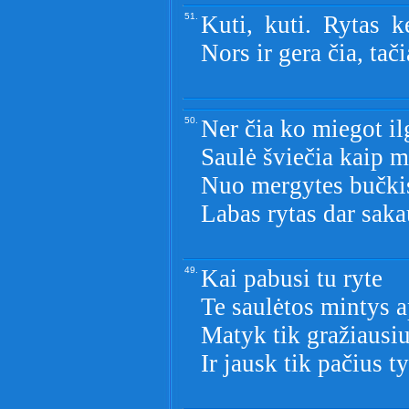
51.
Kuti, kuti. Rytas k
Nors ir gera čia, tač
50.
Ner čia ko miegot il
Saulė šviečia kaip m
Nuo mergytes bučkis
Labas rytas dar saka
49.
Kai pabusi tu ryte
Te saulėtos mintys a
Matyk tik gražiausi
Ir jausk tik pačius t