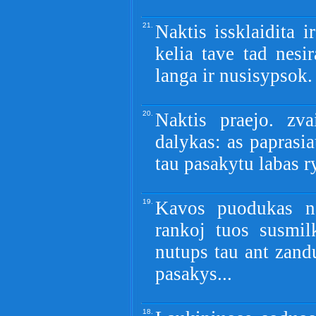
21.
Naktis issklaidita i
kelia tave tad nesir
langa ir nusisypsok.
20.
Naktis praejo. zva
dalykas: as paprasi
tau pasakytu labas ry
19.
Kavos puodukas nep
rankoj tuos susmil
nutups tau ant zandu
pasakys...
18.