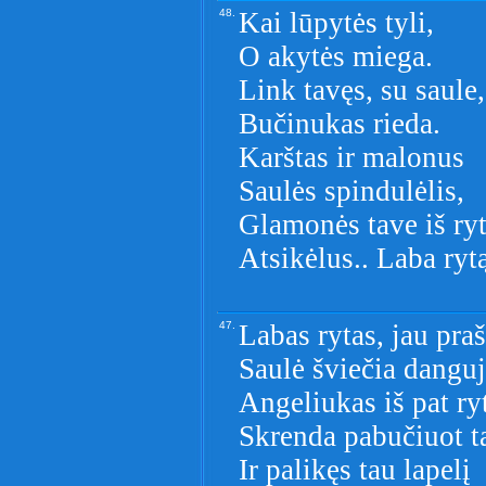
48.
Kai lūpytės tyli,
O akytės miega.
Link tavęs, su saule,
Bučinukas rieda.
Karštas ir malonus
Saulės spindulėlis,
Glamonės tave iš ry
Atsikėlus.. Laba rytą
47.
Labas rytas, jau praš
Saulė šviečia danguj
Angeliukas iš pat ry
Skrenda pabučiuot t
Ir palikęs tau lapelį