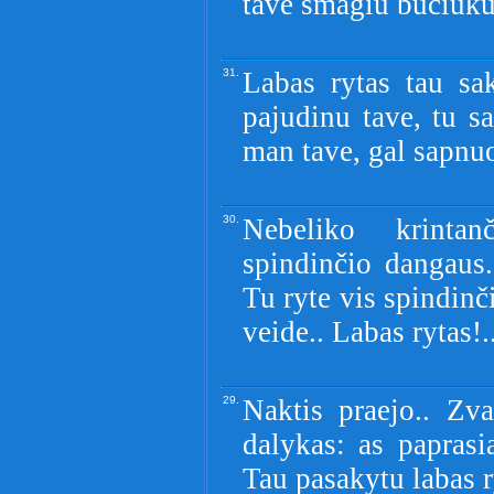
tave smagiu buciuku
31.
Labas rytas tau sak
pajudinu tave, tu sa
man tave, gal sapnu
30.
Nebeliko krintan
spindinčio dangaus
Tu ryte vis spindinč
veide.. Labas rytas!.
29.
Naktis praejo.. Zv
dalykas: as papras
Tau pasakytu labas r