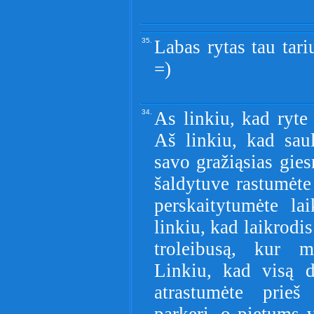
35.
Labas rytas tau tari
=)
34.
As linkiu, kad ryte
Aš linkiu, kad saul
savo gražiąsias gies
šaldytuve rastumėte 
perskaitytumėte lai
linkiu, kad laikrodi
troleibusą, kur ma
Linkiu, kad visą d
atrastumėte prieš