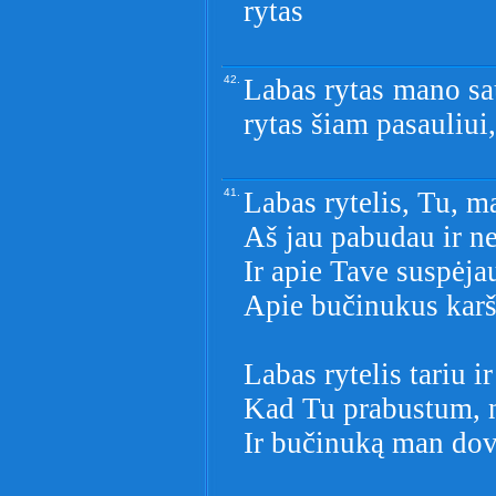
rytas
42.
Labas rytas mano sa
rytas šiam pasauliui,
41.
Labas rytelis, Tu, m
Aš jau pabudau ir ne
Ir apie Tave suspėja
Apie bučinukus karšt
Labas rytelis tariu i
Kad Tu prabustum, 
Ir bučinuką man do