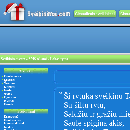
Gimtadienio sveikinimai
Gimta
Sveikinimai.com
» SMS tekstai » Labas rytas
Atvirukai
Gimtadienis
Draugai
Šventės
Linksmi
Meilė
54.
Šį rytuką sveikinu T
Gėlės
Gyvūnai
Įvairūs
Su šiltu rytu,
Gamta
Sveikinimai
Saldžiu ir gražiu mi
Draugystė
Gimtadienis
Saulė spigina akis,
Mamos dienai
Meilės