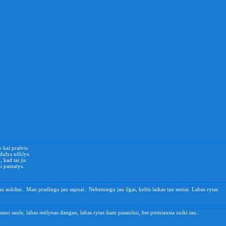
 kai prašvis
ndulys užklys.
 kad tai jis.
tai pamatys.
jau aukštai.. Man pradingo jau sapnai.. Nebemiegu jau ilgai, keltis laikas tau seniai. Labas rytas
ano saule, labas mėlynas dangau, labas rytas šiam pasauliui, bet pirmiausia zuiki tau..