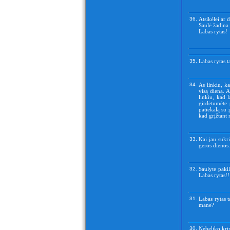
36.
Atsikėlei ar 
Saulė žadina t
Labas rytas!
35.
Labas rytas t
34.
As linkiu, ka
visą dieną. A
linkiu, kad 
girdėtumėte 
patiekalą su 
kad grįžtan
33.
Kai jau sukri
geros dienos.
32.
Saulyte pakil
Labas rytas!!
31.
Labas rytas t
mane?
30.
Nebeliko krin