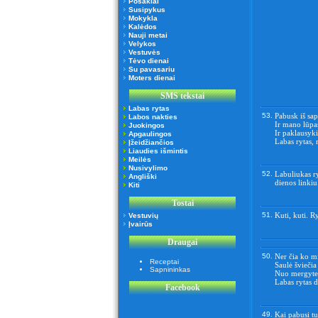
Posakiai
Susipykus
Mokykla
Kalėdos
Nauji metai
Velykos
Vestuvės
Tėvo dienai
Su pavasariu
Moters dienai
SMS tekstai
Labas rytas
53.
Pabusk iš sa
Labos nakties
Ir mano lūpas
Juokingos
Ir paklausyki
Apgaulingos
Labas rytas, 
Įžeidžiančios
Liaudies išmintis
Meilės
Nusivylimo
52.
Labuliukas r
Angliški
dienos linkiu
Kiti
Tostai
51.
Kuti, kuti. Ry
Vestuvių
Įvairūs
Draugai
50.
Ner čia ko mi
Receptai
Saulė šviečia
Sapnininkas
Nuo mergytes
Labas rytas d
Facebook
49.
Kai pabusi tu