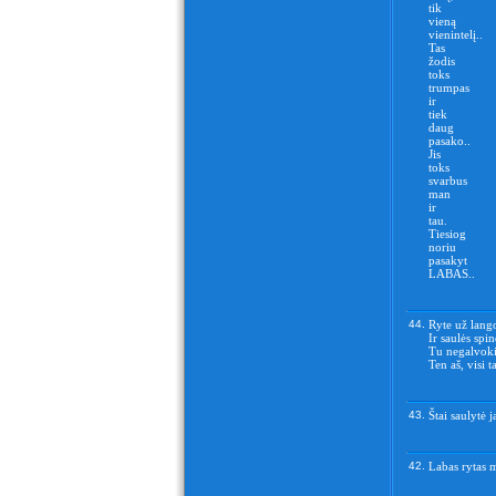
tik
vieną
vienintelį..
Tas
žodis
toks
trumpas
ir
tiek
daug
pasako..
Jis
toks
svarbus
man
ir
tau.
Tiesiog
noriu
pasakyt
LABAS..
44.
Ryte už lango
Ir saulės spi
Tu negalvoki,
Ten aš, visi 
43.
Štai saulytė 
42.
Labas rytas m