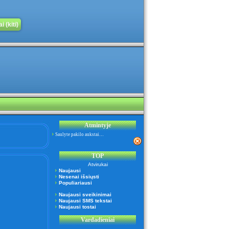
 (kiti)
Atmintyje
Saulyte pakilo aukstai…
TOP
Atvirukai
Naujausi
Nesenai išsiųsti
Populiariausi
Naujausi sveikinimai
Naujausi SMS tekstai
Naujausi tostai
Vardadieniai