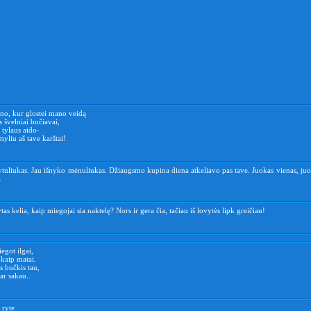
pno, kur glostei mano veidą
 švelniai bučiavai,
 tylaus aido-
myliu aš tave karštai!
ytuliukas. Jau išnyko mėnuliukas. Džiaugsmo kupina diena atkeliavo pas tave. Juokas vienas, ju
.
tas kelia, kaip miegojai sia naktelę? Nors ir gera čia, tačiau iš lovytės lipk greičiau!
egot ilgai,
 kaip matai.
 bučkis tau,
ar sakau..
 ryte