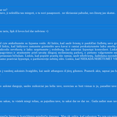
dar ne?
ave, ji neleidžia tau miegoti, o tu nori pasapnuoti.. ne tikriausiai pabudai, nes žinutę jau skaitai..
au tariu, lipk iš lovos kol dar nešviesu =)
d ryte atsikeltumėte su šypsena veide. Aš linkiu, kad saulė šviestų ir paukščiai čiulbėtų savo gr
š linkiu, kad šaldytuve rastumėte grietinėlės savo kavai ir ramiai perskaitytumėte laiku atneštą ry
laikrodis nevėluotų ir laiku suspėtumėte į troleibusą, kur maloniai šypsotųsi kontrolierė. Link
pagyrimus ir atrastumėte prieš savaitę dingusį mylimiausią parkerį, o pietums valgytumėte m
geriausiais bičiuliais. Linkiu, kad popietė praeitų itin ramiai, saulė tebešviestų, žadėdama nuosta
t namo praeiviai šypsotųsi, o parduotuvėje nebūtų eilės. Linkiu, kad NIEKADA NEBŪTUMĖT VI
s į vandenį auksinės žvaigždės, kai saulė atbanguos iš jūrų gilumos. Pramerk akis, sapnai jau b
.
o aukstai danguje, saules zuikuiciai jau kelia tave, noreciau as buti vienas is ju, pazadint ta
au sakau, tu vistiek miegi toliau, as pajudinu tave, tu sakai dar ne dar ne.. Gaila zadint man tav
tančio lietaus ir žvaigždėmis spindinčio dangaus.. Man tik reikia, kad pabustum Tu ryte vis spi