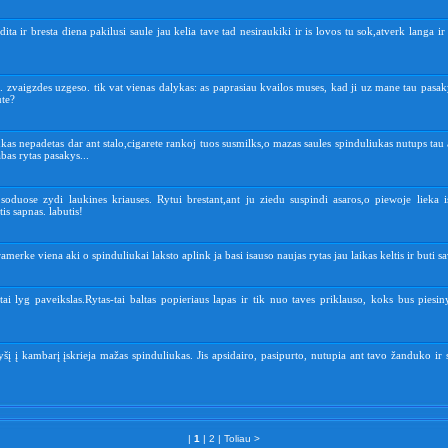
idita ir bresta diena pakilusi saule jau kelia tave tad nesiraukiki ir is lovos tu sok,atverk langa i
. zvaigzdes uzgeso. tik vat vienas dalykas: as paprasiau kvailos muses, kad ji uz mane tau pasaky
ute?
as nepadetas dar ant stalo,cigarete rankoj tuos susmilks,o mazas saules spinduliukas nutups tau
abas rytas pasakys...
soduose zydi laukines kriauses. Rytui brestant,ant ju ziedu suspindi asaros,o piewoje lieka i
tis sapnas. labutis!
ramerke viena aki o spinduliukai laksto aplink ja basi isauso naujas rytas jau laikas keltis ir buti sa
tai lyg paveikslas.Rytas-tai baltas popieriaus lapas ir tik nuo taves priklauso, koks bus piesi
šį į kambarį įskrieja mažas spinduliukas. Jis apsidairo, pasipurto, nutupia ant tavo žanduko ir
|
1
|
2
|
Toliau >