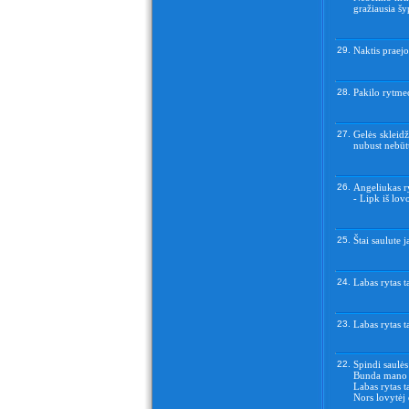
gražiausia šy
29.
Naktis praejo
28.
Pakilo rytmeci
27.
Gelės skleidž
nubust nebūtų
26.
Angeliukas r
- Lipk iš lov
25.
Štai saulute 
24.
Labas rytas t
23.
Labas rytas t
22.
Spindi saulės
Bunda mano 
Labas rytas t
Nors lovytėj 