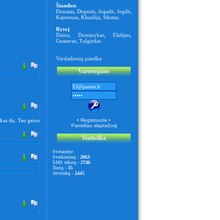
Šiandien
Donatas
,
Drąsutis
,
Jogailė
,
Jogilė
,
Kajetonas
,
Klaudija
,
Sikstas
.
Rytoj
Daina
,
Dominykas
,
Elidijus
,
Gustavas
,
Tulgirdas
.
Vardadienių paieška
Vartotojams
okas du. Tau geros
• Registruotis •
Pamiršau slaptažodį
Statistika
Svetainėje:
Sveikinimų -
2063
SMS tekstų -
2746
Tostų -
35
Atvirukų -
2445