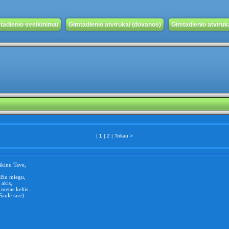
tadienio sveikinimai
Gimtadienio atvirukai (dovanos)
Gimtadienio atvirukai
|
1
|
2
|
Toliau >
ikinu Tave,
ažiu miegu,
 akis,
metas keltis..
Saulė tarė).