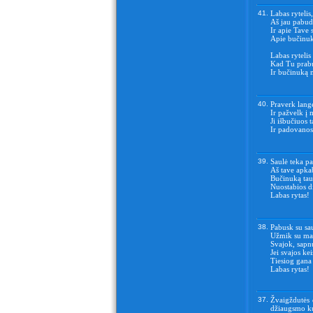
41.
Labas rytelis
Aš jau pabuda
Ir apie Tave 
Apie bučinuk
Labas rytelis
Kad Tu prab
Ir bučinuką
40.
Praverk lange
Ir pažvelk į 
Ji išbučiuos 
Ir padovano
39.
Saulė teka p
Aš tave apka
Bučinuką tau
Nuostabios di
Labas rytas!
38.
Pabusk su sa
Užmik su ma
Svajok, sapn
Jei svajos kei
Tiesiog gana
Labas rytas!
37.
Žvaigždutės d
džiaugsmo ku