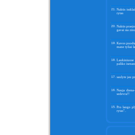
21.
Naktis isskla
rytas
20.
Naktis praejo
gavai sia zin
19.
Kavos puoduk
mane tyliai l
18.
Laukiniuose 
paliko isenan
17.
saulyte jau p
16.
Nauja diena-
sedevra!!
15.
Pro lango ply
rytas"..