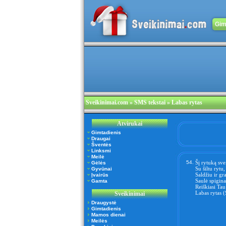
Gim
Sveikinimai.com
» SMS tekstai » Labas rytas
Atvirukai
Gimtadienis
Draugai
Šventės
Linksmi
Meilė
54.
Šį rytuką sve
Gėlės
Su šiltu rytu,
Gyvūnai
Saldžiu ir gr
Įvairūs
Saulė spigina
Gamta
Reiškiasi Tau 
Labas rytas (
Sveikinimai
Draugystė
Gimtadienis
Mamos dienai
Meilės