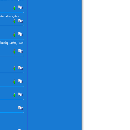
tu labas rytas..
 bučkį karštą, kad