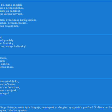
, Tu, mano angeleli,
u ir netgi atsikėliau.
suspėjau pagalvot..
us karštus pasvajot..
 tariu ir bučinuką karštą siunčiu.
ustum, nepramiegotum..
 man dovanotum..
lį
mažą saulelę.
tau žanduką
s nuo manęs bučinuką!
amažu,
binu,
 siunčiu,
enos linkiu.
ulės spinduliuku,
no bučinuku,
uok ar fantazuok,
stos - nusijuok,
 miegot!
ingo šviesoje, saulė kyla danguje, nemiegoki tu daugiau, rytą pasitik greičiau! Ši diena tau bu
pina. Labukas rytukas.