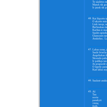
Te saulėtos m
Matyk tik gr
Ir jausk tik 
48.
Kai lūpytės ty
O akytės mie
Link tavęs, s
Bučinukas ri
Karštas ir m
Saulės spindu
Glamonės tav
Atsikėlus.. L
47.
Labas rytas, 
Saulė šviečia
Angeliukas iš
Skrenda pabu
Ir palikęs tau
Jis prapuolė 
O lapely para
Kad labai myl
46.
Saulutė atsik
45.
Aš
Tau
noriu
pasakyti
vieną
žodį,