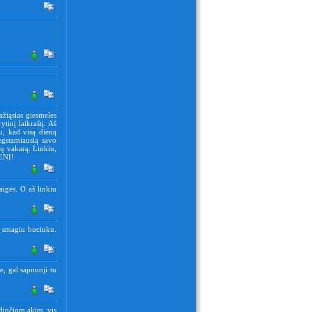
ažiąsias giesmeles
tinį laikraštį. Aš
iu, kad visą dieną
ėgstamiausią savo
bų vakarą. Linkiu,
ENI!
aigės. O aš linkiu
ve smagiu buciuku.
e, gal sapnuoji tu
ndinčiom akim, vis