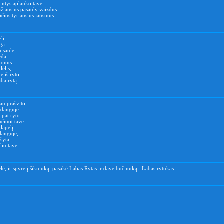
intys aplanko tave.
ažiausius pasauly vaizdus
pačius tyriausius jausmus..
li,
ga.
u saule,
eda.
alonus
lėlis,
e iš ryto
aba rytą..
jau prašvito,
 danguje..
 pat ryto
čiuot tave.
 lapelį
danguje,
šyta,
iu tave..
ėlė, ir spyrė į šikniuką, pasakė Labas Rytas ir davė bučinuką.. Labas rytukas..