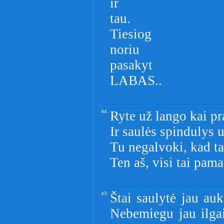
ir
tau.
Tiesiog
noriu
pasakyt
LABAS..
44.
Ryte už lango kai pr
Ir saulės spindulys 
Tu negalvoki, kad tai
Ten aš, visi tai pama
43.
Štai saulytė jau auk
Nebemiegu jau ilgai,