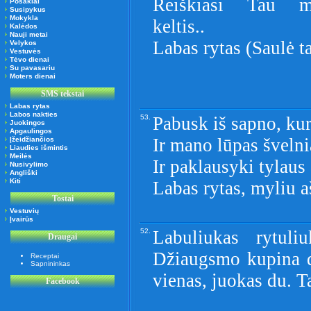
Reiškiasi Tau m
Posakiai
Susipykus
Mokykla
keltis..
Kalėdos
Nauji metai
Labas rytas (Saulė ta
Velykos
Vestuvės
Tėvo dienai
Su pavasariu
Moters dienai
SMS tekstai
Labas rytas
Labos nakties
53.
Pabusk iš sapno, ku
Juokingos
Apgaulingos
Ir mano lūpas švelni
Įžeidžiančios
Liaudies išmintis
Meilės
Ir paklausyki tylaus
Nusivylimo
Angliški
Kiti
Labas rytas, myliu aš
Tostai
Vestuvių
Įvairūs
52.
Labuliukas rytuli
Draugai
Džiaugsmo kupina d
Receptai
Sapnininkas
vienas, juokas du. T
Facebook