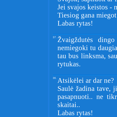
Jei svajos keistos - 
Tiesiog gana miegot
Labas rytas!
37.
Žvaigždutės dingo 
nemiegoki tu daugiau
tau bus linksma, sa
rytukas.
36.
Atsikėlei ar dar ne?
Saulė žadina tave, j
pasapnuoti.. ne tik
skaitai..
Labas rytas!