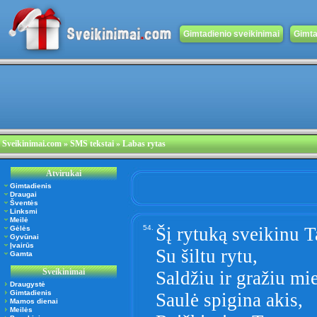
Gimtadienio sveikinimai
Gimta
Sveikinimai.com
» SMS tekstai » Labas rytas
Atvirukai
Gimtadienis
Draugai
Šventės
Linksmi
Meilė
54.
Šį rytuką sveikinu T
Gėlės
Gyvūnai
Įvairūs
Su šiltu rytu,
Gamta
Sveikinimai
Saldžiu ir gražiu mi
Draugystė
Gimtadienis
Saulė spigina akis,
Mamos dienai
Meilės