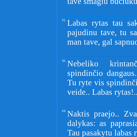
tave smagiu buciuku
31.
Labas rytas tau sak
pajudinu tave, tu sa
man tave, gal sapnu
30.
Nebeliko krintan
spindinčio dangaus
Tu ryte vis spindinč
veide.. Labas rytas!.
29.
Naktis praejo.. Zv
dalykas: as papras
Tau pasakytu labas r