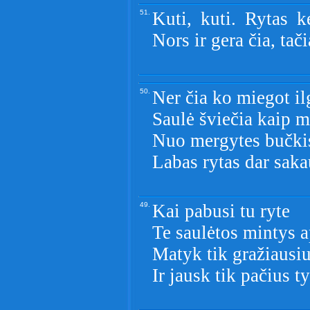
51.
Kuti, kuti. Rytas k
Nors ir gera čia, tač
50.
Ner čia ko miegot il
Saulė šviečia kaip m
Nuo mergytes bučkis
Labas rytas dar saka
49.
Kai pabusi tu ryte
Te saulėtos mintys a
Matyk tik gražiausi
Ir jausk tik pačius t