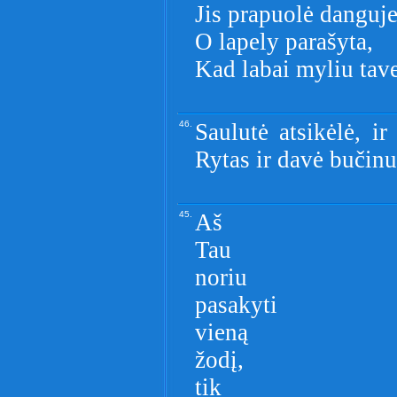
Jis prapuolė danguje
O lapely parašyta,
Kad labai myliu tave
46.
Saulutė atsikėlė, i
Rytas ir davė bučinu
45.
Aš
Tau
noriu
pasakyti
vieną
žodį,
tik