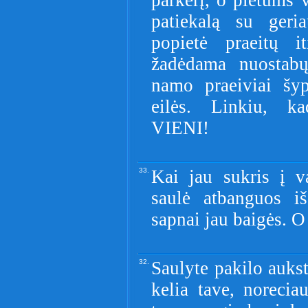
parkerį, o pietums
patiekalą su geria
popietė praeitų it
žadėdama nuostabų
namo praeiviai šyp
eilės. Linkiu
VIENI!
33.
Kai jau sukris į v
saulė atbanguos i
sapnai jau baigės. O 
32.
Saulyte pakilo aukst
kelia tave, norecia