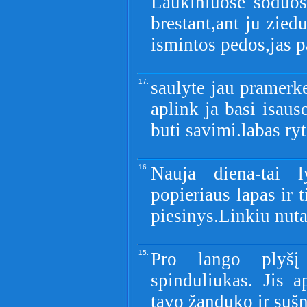
Laukiniuose soduos
brestant,ant ju zied
ismintos pedos,jas p
17.
saulyte jau pramerke
aplink ja basi isauso
buti savimi.labas ryt
16.
Nauja diena-tai ly
popieriaus lapas ir 
piesinys.Linkiu nuta
15.
Pro lango plyšį
spinduliukas. Jis a
tavo žanduko ir sušn