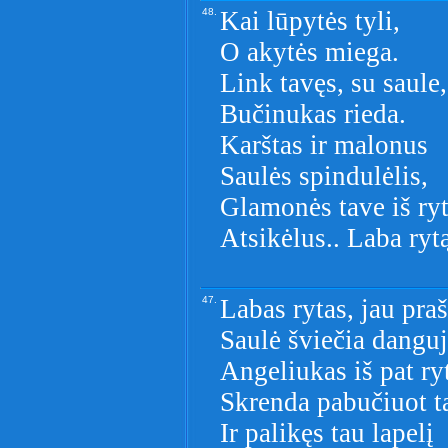
48.
Kai lūpytės tyli,
O akytės miega.
Link tavęs, su saule,
Bučinukas rieda.
Karštas ir malonus
Saulės spindulėlis,
Glamonės tave iš ry
Atsikėlus.. Laba rytą
47.
Labas rytas, jau praš
Saulė šviečia danguj
Angeliukas iš pat ry
Skrenda pabučiuot t
Ir palikęs tau lapelį