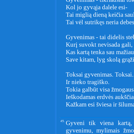
Kol jo gyvąja dalele esi-
Tai miglią dieną keičia sau
Tai vėl sutrikęs neria debes
Gyvenimas - tai didelis ste
Kurį suvokt nevisada gali,
Kas kartą tenka sau mažiau 
Save kitam, lyg skolą grąži
Toksai gyvenimas. Toksai.
Ir nieko tragiško.
Tokia galbūt visa žmogau
Ieškodamas erdvės aukščia
Kažkam esi šviesa ir šiluma
45.
Gyveni tik viena kartą,
gyvenimu, mylimais žmon