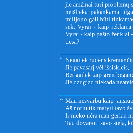
jie amžinai turi problemų 
neišlieka pakankamai ilga
milijono gali būti tinkama
sek. Vyrai - kaip reklama
Vyrai - kaip pašto ženklai -
tiesa?
40.
Negailek rudens krentančių
Jie pavasarį vėl išsiskleis,
Bet gailėk taip greit bėga
Jie daugiau niekada neateis
39.
Man nesvarbu kaip jausiuo
Aš noriu tik matyti tavo šv
Ir nieko nėra man geriau n
Tau dovanoti savo sielą, kū