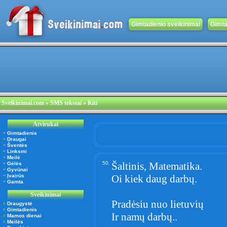
Gimtadienio sveikinimai
Gimta
Sveikinimai.com
» SMS tekstai » Kiti
Atvirukai
Gimtadienis
Draugai
Šventės
Linksmi
Meilė
50.
Šaltinis, Matematika.
Gėlės
Gyvūnai
Įvairūs
Oi kiek daug darbų.
Gamta
Sveikinimai
Pradėsiu nuo lietuvių
Draugystė
Gimtadienis
Ir namų darbų..
Mamos dienai
Meilės