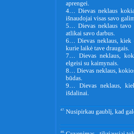
aprengei.
4… Dievas neklaus kokia 
išnaudojai visas savo galim
5… Dievas neklaus tavo p
atlikai savo darbus.
6… Dievas neklaus, kiek d
kurie laikė tave draugais.
7… Dievas neklaus, koki
elgeisi su kaimynais.
8… Dievas neklaus, kokios 
būdas.
9… Dievas neklaus, kiek
išdalinai.
47.
Nusipirkau gaublį, kad galė
46.
Gyvenimas - tikriausiai toks