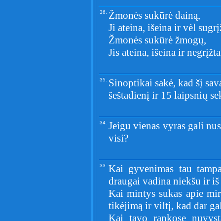
36.
Žmonės sukūrė dainą,
Ji ateina, išeina ir vėl sugrį
Žmonės sukūrė žmogų,
Jis ateina, išeina ir negrįžta
35.
Sinoptikai sakė, kad šį sav
šeštadienį ir 15 laipsnių s
34.
Jeigu vienas vyras gali nusk
visi?
33.
Kai gyvenimas tau tampa 
draugai vadina niekšu ir iš
Kai mintys sukas apie mir
tikėjimą ir viltį, kad dar ga
Kai tavo rankose nuvyst