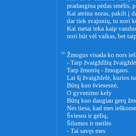
pradangina pėdas smėlis, 
Kai ateina noras, pakilt į d
dar tiek svajonių, tu nori k
Kai metai teka kaip vanduo,
nori būt vėl vaikas, bet tai
32.
Žmogus visada ko nors ie
- Tarp žvaigždžių žvaigždė
Tarp žmonių - žmogaus.
Lai šį žvaigždelė, kurios tu
Būtų kuo šviesesnė,
O gyvenimo kely
Būtų kuo daugiau gerų žm
Nes tiesa, kad mes ieškom
Šviesos ir gėlių,
Šilumos ir meilės
- Tai savęs mes