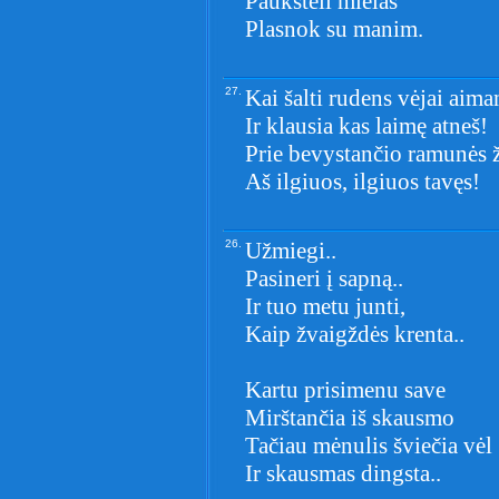
Paukšteli mielas
Plasnok su manim.
27.
Kai šalti rudens vėjai aima
Ir klausia kas laimę atneš!
Prie bevystančio ramunės ž
Aš ilgiuos, ilgiuos tavęs!
26.
Užmiegi..
Pasineri į sapną..
Ir tuo metu junti,
Kaip žvaigždės krenta..
Kartu prisimenu save
Mirštančia iš skausmo
Tačiau mėnulis šviečia vėl
Ir skausmas dingsta..