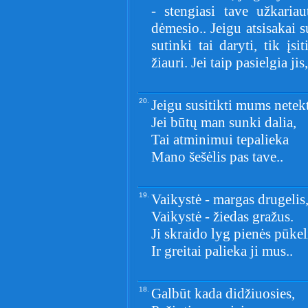
- stengiasi tave užkariau
dėmesio.. Jeigu atsisakai s
sutinki tai daryti, tik įsi
žiauri. Jei taip pasielgia ji
20.
Jeigu susitikti mums netek
Jei būtų man sunki dalia,
Tai atminimui tepalieka
Mano šešėlis pas tave..
19.
Vaikystė - margas drugelis
Vaikystė - žiedas gražus.
Ji skraido lyg pienės pūkel
Ir greitai palieka ji mus..
18.
Galbūt kada didžiuosies,