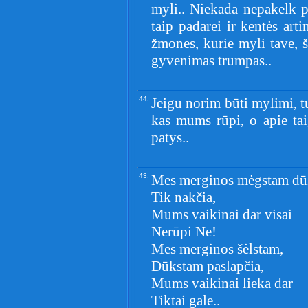
myli.. Niekada nepakelk pr
taip padarei ir kentės ar
žmones, kurie myli tave, 
gyvenimas trumpas..
44.
Jeigu norim būti mylimi, tu
kas mums rūpi, o apie tai
patys..
43.
Mes merginos mėgstam dū
Tik nakčia,
Mums vaikinai dar visai
Nerūpi Ne!
Mes merginos šėlstam,
Dūkstam paslapčia,
Mums vaikinai lieka dar
Tiktai gale..