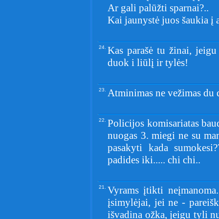
Ar gali palūžti sparnai?..
Kai jaunystė juos šaukia į 
24.
Kas parašė tu žinai, jeigu
duok i liūlį ir tylės!
23.
Atminimas ne vežimas du d
22.
Policijos komisariatas baud
nuogas 3. miegi ne su ma
pasakyti kada sumokesi?
padides iki..... chi chi..
21.
Vyrams įtikti neįmanoma..
įsimylėjai, jei ne - pareišk
išvadina ožka, jeigu tyli n