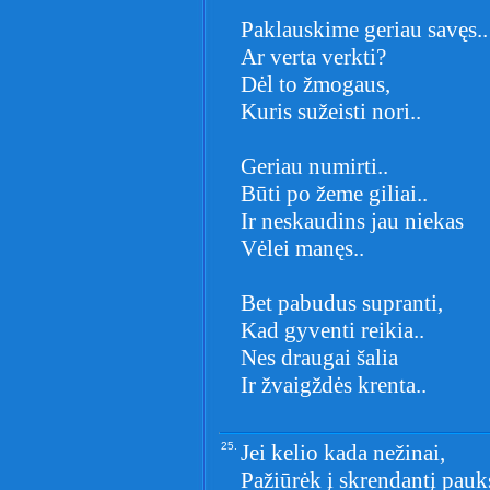
Paklauskime geriau savęs..
Ar verta verkti?
Dėl to žmogaus,
Kuris sužeisti nori..
Geriau numirti..
Būti po žeme giliai..
Ir neskaudins jau niekas
Vėlei manęs..
Bet pabudus supranti,
Kad gyventi reikia..
Nes draugai šalia
Ir žvaigždės krenta..
25.
Jei kelio kada nežinai,
Pažiūrėk į skrendantį pauks