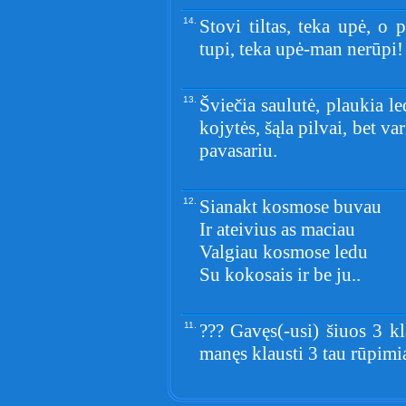
14.
Stovi tiltas, teka upė, o p
tupi, teka upė-man nerūpi!
13.
Šviečia saulutė, plaukia le
kojytės, šąla pilvai, bet va
pavasariu.
12.
Sianakt kosmose buvau
Ir ateivius as maciau
Valgiau kosmose ledu
Su kokosais ir be ju..
11.
??? Gavęs(-usi) šiuos 3 kl
manęs klausti 3 tau rūpimi