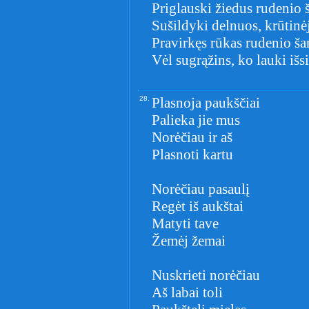
Priglauski žiedus rudenio š
Sušildyki delnuos, krūtinė
Pravirkęs rūkas rudenio š
Vėl sugrąžins, ko lauki išsi
28.
Plasnoja paukščiai
Palieka jie mus
Norėčiau ir aš
Plasnoti kartu
Norėčiau pasaulį
Regėt iš aukštai
Matyti tave
Žemėj žemai
Nuskrieti norėčiau
Aš labai toli