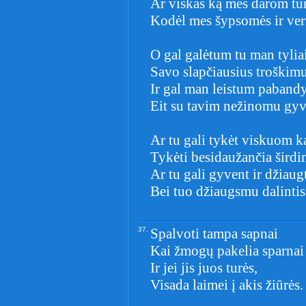
Ar viskas ką mes darom tu
Kodėl mes šypsomės ir ver
O gal galėtum tu man tylia
Savo slapčiausius troškimu
Ir gal man leistum pabandy
Eit su tavim nežinomu gyv
Ar tu gali tykėt viskuom k
Tykėti besidaužančia šird
Ar tu gali gyvent ir džiaugt
Bei tuo džiaugsmu dalintis
37.
Spalvoti tampa sapnai
Kai žmogų pakelia sparnai
Ir jei jis juos turės,
Visada laimei į akis žiūrės.