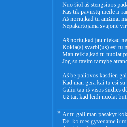
Nuo šiol aš stengsiuos pad
Kas tik pavirstų meile ir r
Aš noriu,kad tu amžinai m
Nepakartojama svajonė virt
Aš noriu,kad jau niekad n
Kokia(s) svarbi(us) esi tu 
Man reikia,kad tu nuolat 
Jog su tavim ramybę atrand
Aš be paliovos kasdien gali
Kad man gera kai tu esi su
Galiu tau iš visos širdies d
Už tai, kad leidi nuolat būt
38.
Ar tu gali man pasakyt koks
Dėl ko mes gyvename ir m