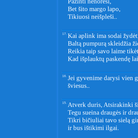
Pažinti nenorėsi,
Bet šito margo lapo,
Tikiuosi neišpleši..
17.
Kai aplink ima sodai žydėt
Baltą pumpurą skleidžia ži
Reikia taip savo laime tikėt
Kad išplauktų paskendę lai
16.
Jei gyvenime darysi vien ga
šviesus..
15.
Atverk duris, Atsirakinki š
Tegu sueina draugės ir dra
Tikri bičiuliai tavo sielą gi
ir bus ištikimi ilgai.