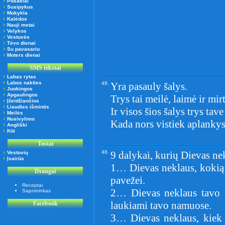
Posakiai
Susipykus
Mokykla
Kalėdos
Nauji metai
Velykos
Vestuvės
Tėvo dienai
Su pavasariu
Moters dienai
SMS tekstai
Labas rytas
Labos nakties
49.
Yra pasauly šalys.
Juokingos
Apgaulingos
Trys tai meilė, laimė ir mirt
Įžeidžiančios
Liaudies išmintis
Ir visos šios šalys trys tave
Meilės
Nusivylimo
Kada nors vistiek aplankys
Angliški
Kiti
Tostai
48.
9 dalykai, kurių Dievas ne
Vestuvių
Įvairūs
1… Dievas neklaus, kokią 
Draugai
pavežei.
Receptai
2… Dievas neklaus tavo 
Sapnininkas
laukiami tavo namuose.
Facebook
3… Dievas neklaus, kiek d