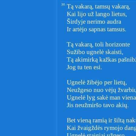
30.
Tą vakarą, tamsų vakarą,
Kai lijo už lango lietus,
Širdyje nerimo audra
Ir artėjo sapnas tamsus.
Tą vakarą, toli horizonte
Sužibo ugnelė skaisti,
Tą akimirką kažkas pašnib
Jog tu ten esi.
Ugnelė žibėjo per lietų,
Neužgeso nuo vėjų žvarbių
Ugnelė lyg sakė man viena
Jis neužmiršo tavo akių.
Bet vieną ramią ir šiltą nakt
Kai žvaigždės rymojo dang
Ugnelė staigiai užgeso,