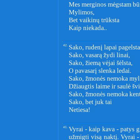
Mes merginos mėgstam bū
Mylimos,
Bet vaikinų trūksta
Kaip niekada..
42.
Sako, rudenį lapai pagelsta
Sako, vasarą žydi linai,
Sako, žiemą vėjai šėlsta,
O pavasarį slenka ledai.
Sako, žmonės nemoka myl
Džiaugtis laime ir saulė šv
Sako, žmonės nemoka kent
Sako, bet juk tai
Netiesa!
41.
Vyrai - kaip kava - patys ge
užmigti visą naktį. Vyrai -