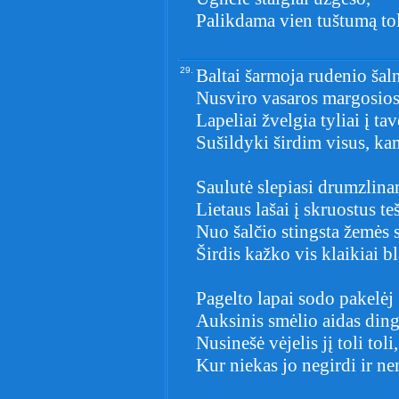
Palikdama vien tuštumą to
29.
Baltai šarmoja rudenio šal
Nusviro vasaros margosios
Lapeliai žvelgia tyliai į tav
Sušildyki širdim visus, kam
Saulutė slepiasi drumzlin
Lietaus lašai į skruostus te
Nuo šalčio stingsta žemės s
Širdis kažko vis klaikiai b
Pagelto lapai sodo pakelėj
Auksinis smėlio aidas ding
Nusinešė vėjelis jį toli toli,
Kur niekas jo negirdi ir ne