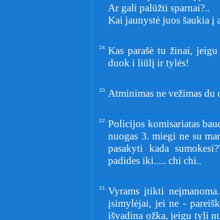
Ar gali palūžti sparnai?..
Kai jaunystė juos šaukia į 
24.
Kas parašė tu žinai, jeigu
duok i liūlį ir tylės!
23.
Atminimas ne vežimas du d
22.
Policijos komisariatas baud
nuogas 3. miegi ne su ma
pasakyti kada sumokesi?
padides iki..... chi chi..
21.
Vyrams įtikti neįmanoma..
įsimylėjai, jei ne - pareišk
išvadina ožka, jeigu tyli n