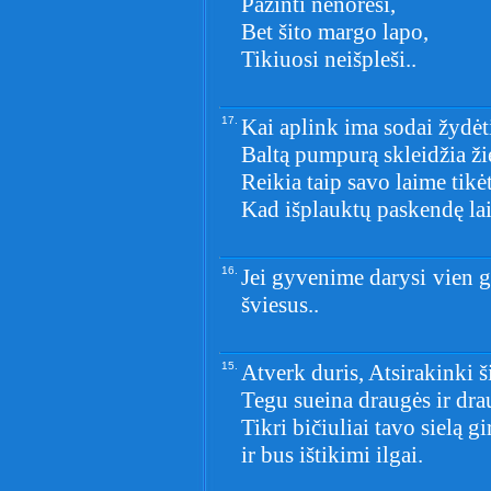
Pažinti nenorėsi,
Bet šito margo lapo,
Tikiuosi neišpleši..
17.
Kai aplink ima sodai žydėt
Baltą pumpurą skleidžia ži
Reikia taip savo laime tikėt
Kad išplauktų paskendę lai
16.
Jei gyvenime darysi vien ga
šviesus..
15.
Atverk duris, Atsirakinki š
Tegu sueina draugės ir dra
Tikri bičiuliai tavo sielą gi
ir bus ištikimi ilgai.