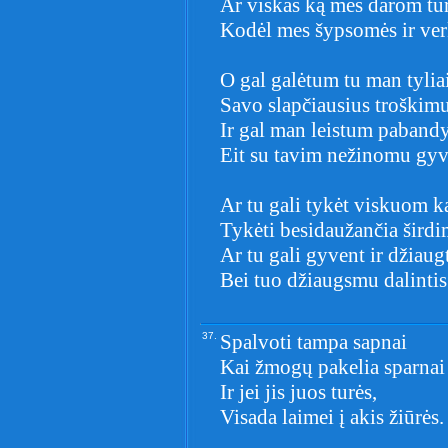
Ar viskas ką mes darom tu
Kodėl mes šypsomės ir ver
O gal galėtum tu man tylia
Savo slapčiausius troškimu
Ir gal man leistum pabandy
Eit su tavim nežinomu gyv
Ar tu gali tykėt viskuom k
Tykėti besidaužančia šird
Ar tu gali gyvent ir džiaugt
Bei tuo džiaugsmu dalintis
37.
Spalvoti tampa sapnai
Kai žmogų pakelia sparnai
Ir jei jis juos turės,
Visada laimei į akis žiūrės.