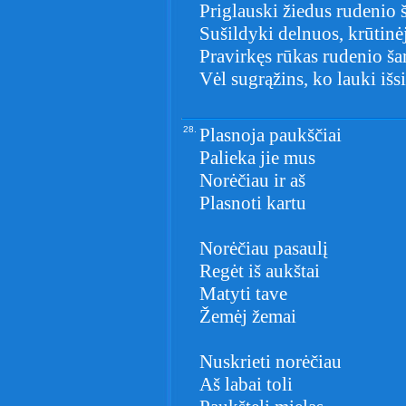
Priglauski žiedus rudenio š
Sušildyki delnuos, krūtinė
Pravirkęs rūkas rudenio š
Vėl sugrąžins, ko lauki išsi
28.
Plasnoja paukščiai
Palieka jie mus
Norėčiau ir aš
Plasnoti kartu
Norėčiau pasaulį
Regėt iš aukštai
Matyti tave
Žemėj žemai
Nuskrieti norėčiau
Aš labai toli