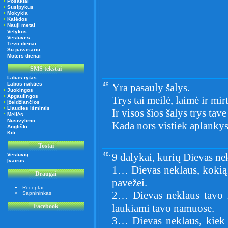
Posakiai
Susipykus
Mokykla
Kalėdos
Nauji metai
Velykos
Vestuvės
Tėvo dienai
Su pavasariu
Moters dienai
SMS tekstai
Labas rytas
Labos nakties
49.
Yra pasauly šalys.
Juokingos
Apgaulingos
Trys tai meilė, laimė ir mirt
Įžeidžiančios
Liaudies išmintis
Ir visos šios šalys trys tave
Meilės
Nusivylimo
Kada nors vistiek aplankys
Angliški
Kiti
Tostai
48.
9 dalykai, kurių Dievas ne
Vestuvių
Įvairūs
1… Dievas neklaus, kokią 
Draugai
pavežei.
Receptai
2… Dievas neklaus tavo 
Sapnininkas
laukiami tavo namuose.
Facebook
3… Dievas neklaus, kiek d