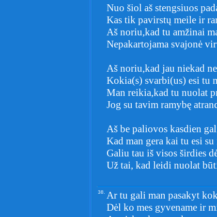
Nuo šiol aš stengsiuos pad
Kas tik pavirstų meile ir r
Aš noriu,kad tu amžinai m
Nepakartojama svajonė virt
Aš noriu,kad jau niekad n
Kokia(s) svarbi(us) esi tu 
Man reikia,kad tu nuolat 
Jog su tavim ramybę atrand
Aš be paliovos kasdien gali
Kad man gera kai tu esi su
Galiu tau iš visos širdies d
Už tai, kad leidi nuolat būt
38.
Ar tu gali man pasakyt koks
Dėl ko mes gyvename ir m