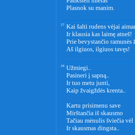
Paukšteli mielas
Plasnok su manim.
27.
Kai šalti rudens vėjai aima
Ir klausia kas laimę atneš!
Prie bevystančio ramunės ž
Aš ilgiuos, ilgiuos tavęs!
26.
Užmiegi..
Pasineri į sapną..
Ir tuo metu junti,
Kaip žvaigždės krenta..
Kartu prisimenu save
Mirštančia iš skausmo
Tačiau mėnulis šviečia vėl
Ir skausmas dingsta..