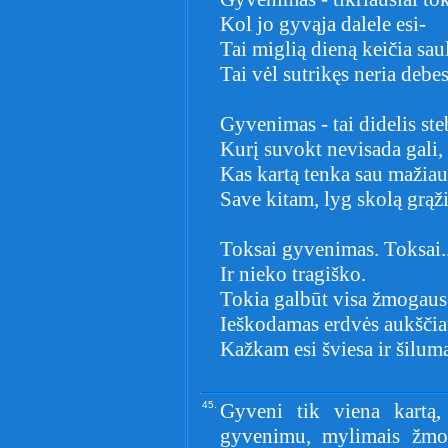
Kol jo gyvąja dalele esi-
Tai miglią dieną keičia sau
Tai vėl sutrikęs neria debes
Gyvenimas - tai didelis ste
Kurį suvokt nevisada gali,
Kas kartą tenka sau mažiau 
Save kitam, lyg skolą grąži
Toksai gyvenimas. Toksai.
Ir nieko tragiško.
Tokia galbūt visa žmogau
Ieškodamas erdvės aukščia
Kažkam esi šviesa ir šiluma
45.
Gyveni tik viena kartą,
gyvenimu, mylimais žmon