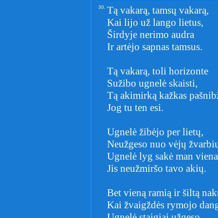
30.
Tą vakarą, tamsų vakarą,
Kai lijo už lango lietus,
Širdyje nerimo audra
Ir artėjo sapnas tamsus.
Tą vakarą, toli horizonte
Sužibo ugnelė skaisti,
Tą akimirką kažkas pašnib
Jog tu ten esi.
Ugnelė žibėjo per lietų,
Neužgeso nuo vėjų žvarbių
Ugnelė lyg sakė man viena
Jis neužmiršo tavo akių.
Bet vieną ramią ir šiltą nakt
Kai žvaigždės rymojo dang
Ugnelė staigiai užgeso,