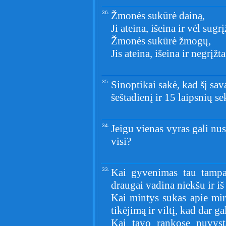
36.
Žmonės sukūrė dainą,
Ji ateina, išeina ir vėl sugrį
Žmonės sukūrė žmogų,
Jis ateina, išeina ir negrįžta
35.
Sinoptikai sakė, kad šį sav
šeštadienį ir 15 laipsnių s
34.
Jeigu vienas vyras gali nusk
visi?
33.
Kai gyvenimas tau tampa 
draugai vadina niekšu ir iš
Kai mintys sukas apie mir
tikėjimą ir viltį, kad dar ga
Kai tavo rankose nuvyst