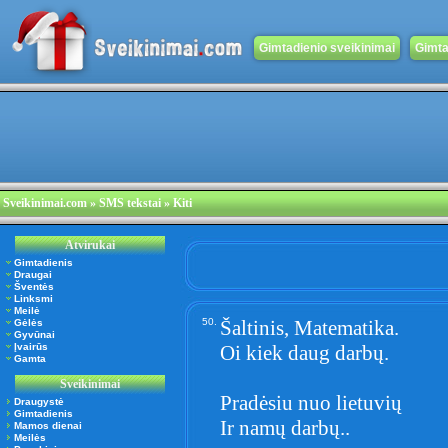
Gimtadienio sveikinimai
Gimta
Sveikinimai.com
» SMS tekstai » Kiti
Atvirukai
Gimtadienis
Draugai
Šventės
Linksmi
Meilė
50.
Šaltinis, Matematika.
Gėlės
Gyvūnai
Įvairūs
Oi kiek daug darbų.
Gamta
Sveikinimai
Pradėsiu nuo lietuvių
Draugystė
Gimtadienis
Ir namų darbų..
Mamos dienai
Meilės