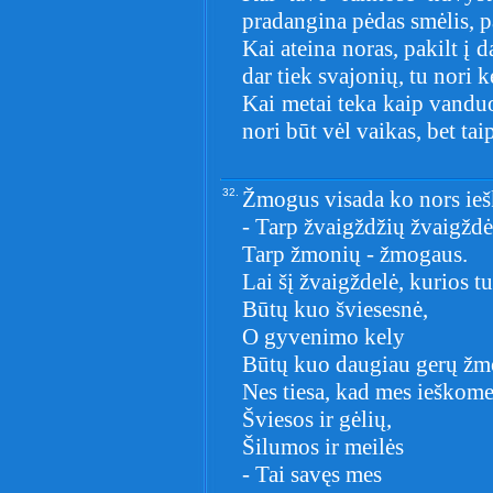
pradangina pėdas smėlis, 
Kai ateina noras, pakilt į d
dar tiek svajonių, tu nori k
Kai metai teka kaip vanduo,
nori būt vėl vaikas, bet tai
32.
Žmogus visada ko nors ie
- Tarp žvaigždžių žvaigždė
Tarp žmonių - žmogaus.
Lai šį žvaigždelė, kurios tu
Būtų kuo šviesesnė,
O gyvenimo kely
Būtų kuo daugiau gerų žm
Nes tiesa, kad mes ieškom
Šviesos ir gėlių,
Šilumos ir meilės
- Tai savęs mes