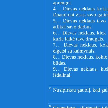
aprengei.
4… Dievas neklaus kokia 
išnaudojai visas savo galim
5… Dievas neklaus tavo p
atlikai savo darbus.
6… Dievas neklaus, kiek d
kurie laikė tave draugais.
7… Dievas neklaus, koki
elgeisi su kaimynais.
8… Dievas neklaus, kokios 
būdas.
9… Dievas neklaus, kiek
išdalinai.
47.
Nusipirkau gaublį, kad galė
46.
Gyvenimas - tikriausiai toks