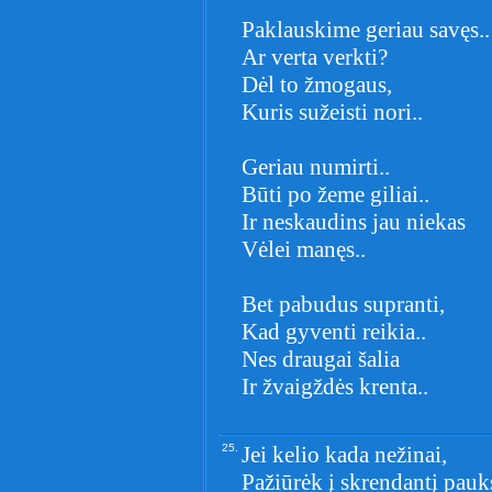
Paklauskime geriau savęs..
Ar verta verkti?
Dėl to žmogaus,
Kuris sužeisti nori..
Geriau numirti..
Būti po žeme giliai..
Ir neskaudins jau niekas
Vėlei manęs..
Bet pabudus supranti,
Kad gyventi reikia..
Nes draugai šalia
Ir žvaigždės krenta..
25.
Jei kelio kada nežinai,
Pažiūrėk į skrendantį pauks