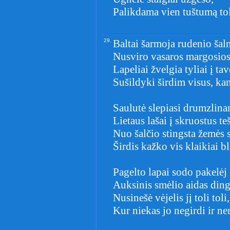
Palikdama vien tuštumą to
29.
Baltai šarmoja rudenio šal
Nusviro vasaros margosios
Lapeliai žvelgia tyliai į tav
Sušildyki širdim visus, kam
Saulutė slepiasi drumzlin
Lietaus lašai į skruostus te
Nuo šalčio stingsta žemės s
Širdis kažko vis klaikiai b
Pagelto lapai sodo pakelėj
Auksinis smėlio aidas ding
Nusinešė vėjelis jį toli toli,
Kur niekas jo negirdi ir ne