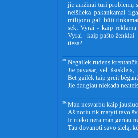
jie amžinai turi problemų 
neišlieka pakankamai ilga
milijono gali būti tinkama
sek. Vyrai - kaip reklama
Vyrai - kaip pašto ženklai -
tiesa?
40.
Negailek rudens krentančių
Jie pavasarį vėl išsiskleis,
Bet gailėk taip greit bėga
Jie daugiau niekada neateis
39.
Man nesvarbu kaip jausiuo
Aš noriu tik matyti tavo šv
Ir nieko nėra man geriau n
Tau dovanoti savo sielą, kū