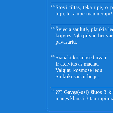
14.
Stovi tiltas, teka upė, o p
tupi, teka upė-man nerūpi!
13.
Šviečia saulutė, plaukia le
kojytės, šąla pilvai, bet va
pavasariu.
12.
Sianakt kosmose buvau
Ir ateivius as maciau
Valgiau kosmose ledu
Su kokosais ir be ju..
11.
??? Gavęs(-usi) šiuos 3 kl
manęs klausti 3 tau rūpimi