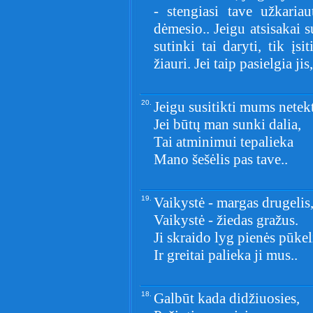
- stengiasi tave užkariau
dėmesio.. Jeigu atsisakai s
sutinki tai daryti, tik įsi
žiauri. Jei taip pasielgia ji
20.
Jeigu susitikti mums netek
Jei būtų man sunki dalia,
Tai atminimui tepalieka
Mano šešėlis pas tave..
19.
Vaikystė - margas drugelis
Vaikystė - žiedas gražus.
Ji skraido lyg pienės pūkel
Ir greitai palieka ji mus..
18.
Galbūt kada didžiuosies,