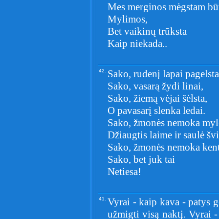
Mes merginos mėgstam bū
Mylimos,
Bet vaikinų trūksta
Kaip niekada..
42.
Sako, rudenį lapai pagelsta
Sako, vasarą žydi linai,
Sako, žiemą vėjai šėlsta,
O pavasarį slenka ledai.
Sako, žmonės nemoka myl
Džiaugtis laime ir saulė šv
Sako, žmonės nemoka kent
Sako, bet juk tai
Netiesa!
41.
Vyrai - kaip kava - patys ge
užmigti visą naktį. Vyrai -