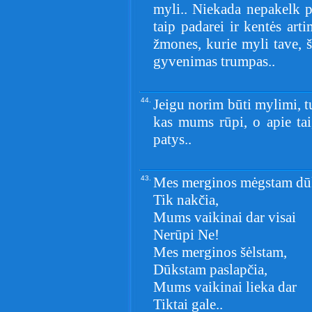
myli.. Niekada nepakelk pr
taip padarei ir kentės ar
žmones, kurie myli tave, 
gyvenimas trumpas..
44.
Jeigu norim būti mylimi, tu
kas mums rūpi, o apie tai
patys..
43.
Mes merginos mėgstam dū
Tik nakčia,
Mums vaikinai dar visai
Nerūpi Ne!
Mes merginos šėlstam,
Dūkstam paslapčia,
Mums vaikinai lieka dar
Tiktai gale..