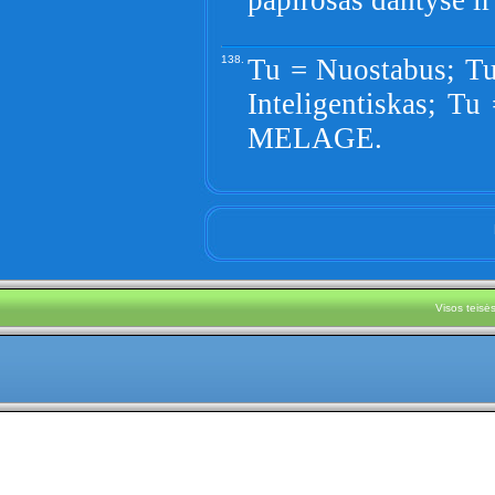
papirosas dantyse i
138.
Tu = Nuostabus; Tu
Inteligentiskas; Tu
MELAGE.
Visos teis