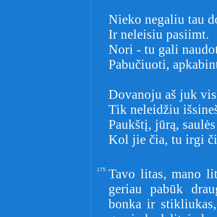
Nieko negaliu tau d
Ir neleisiu pasiimt.
Nori - tu gali naudot
Pabučiuoti, apkabin
Dovanoju aš juk vis
Tik neleidžiu išsineš
Paukštį, jūrą, saulės
Kol jie čia, tu irgi č
175.
Tavo litas, mano li
geriau pabūk drau
bonka ir stikliukas