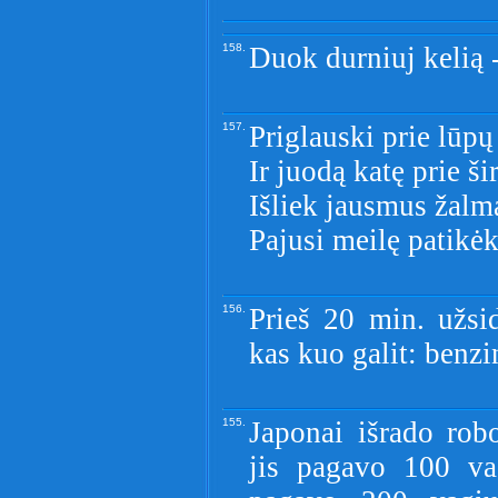
158.
Duok durniuj kelią -
157.
Priglauski prie lūpų 
Ir juodą katę prie ši
Išliek jausmus žalm
Pajusi meilę patikėk.
156.
Prieš 20 min. užs
kas kuo galit: benz
155.
Japonai išrado robo
jis pagavo 100 v