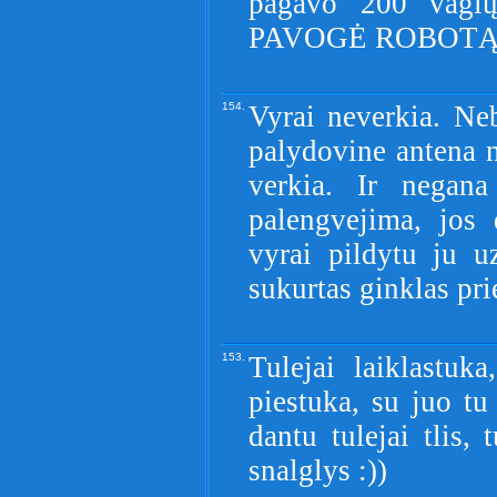
pagavo 200 vag
PAVOGĖ ROBOTĄ
154.
Vyrai neverkia. Ne
palydovine antena n
verkia. Ir negan
palengvejima, jos 
vyrai pildytu ju u
sukurtas ginklas pri
153.
Tulejai laiklastuka,
piestuka, su juo tu 
dantu tulejai tlis,
snalglys :))