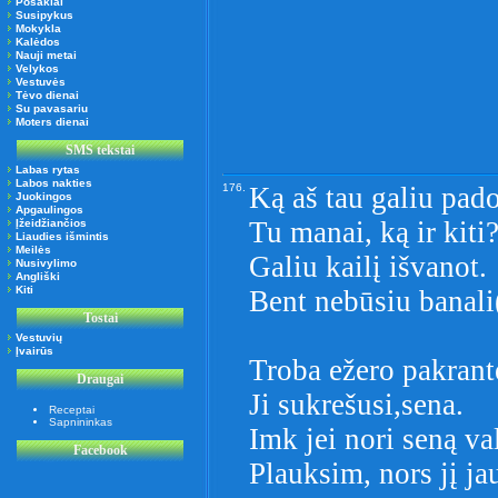
Posakiai
Susipykus
Mokykla
Kalėdos
Nauji metai
Velykos
Vestuvės
Tėvo dienai
Su pavasariu
Moters dienai
SMS tekstai
Labas rytas
Labos nakties
176.
Ką aš tau galiu pad
Juokingos
Apgaulingos
Tu manai, ką ir kiti
Įžeidžiančios
Liaudies išmintis
Meilės
Galiu kailį išvanot.
Nusivylimo
Angliški
Kiti
Bent nebūsiu banali
Tostai
Vestuvių
Įvairūs
Troba ežero pakrant
Draugai
Ji sukrešusi,sena.
Receptai
Sapnininkas
Imk jei nori seną val
Facebook
Plauksim, nors jį ja