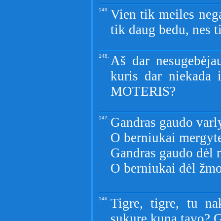
149.
Vien tik meiles nega
tik daug bedu, nes t
148.
Aš dar nesugebėjau
kuris dar niekada
MOTERIS?
147.
Gandras gaudo varly
O berniukai mergyte
Gandras gaudo dėl 
O berniukai dėl žmo
146.
Tigre, tigre, tu n
sukure kuna tavo? Gr