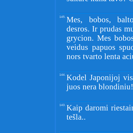
145.
Mes, bobos, balto
desros. Ir prudas m
grycion. Mes bobos
veidus papuos spuo
nors tvarto lenta aci
144.
Kodel Japonijoj vis
juos nera blondiniu!
143.
Kaip daromi riestai
tešla..