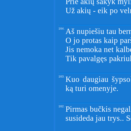
Prie akių sakyk myl
Už akių - eik po vel
164.
Aš nupiešiu tau ber
O jo protas kaip par
Jis nemoka net kalbė
Tik pavalgęs pakriuk
163.
Kuo daugiau šypsok
ką turi omenyje.
162.
Pirmas bučkis negali
susideda jau trys.. S