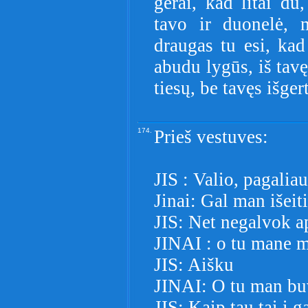
gerai, kad litai du
tavo ir duonelė, 
draugas tu esi, ka
abudu lygūs, iš tavęs
tiesų, be tavęs išger
174.
Prieš vestuves:
JIS : Valio, pagalia
Jinai: Gal man išeit
JIS: Net negalvok ap
JINAI : o tu mane m
JIS: Aišku
JINAI: O tu man buv
JIS: Kaip tau tai į g