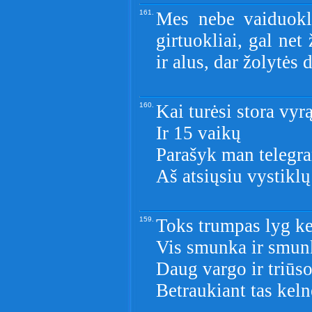
161.
Mes nebe vaiduokl
girtuokliai, gal net
ir alus, dar žolytės
160.
Kai turėsi stora vyr
Ir 15 vaikų
Parašyk man telegr
Aš atsiųsiu vystiklų
159.
Toks trumpas lyg k
Vis smunka ir smun
Daug vargo ir triūso 
Betraukiant tas keln