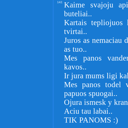
142.
Kaime svajoju api
buteliai..
Kartais tepliojuos 
tvirtai..
Juros as nemaciau d
as tuo..
Mes panos vanden
kavos..
Ir jura mums ligi k
Mes panos todel v
papuos spuogai..
Ojura ismesk y kran
Aciu tau labai..
TIK PANOMS :)