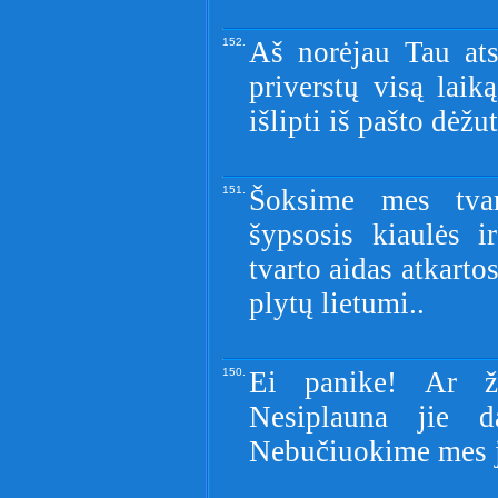
152.
Aš norėjau Tau ats
priverstų visą laik
išlipti iš pašto dėžut
151.
Šoksime mes tva
šypsosis kiaulės i
tvarto aidas atkarto
plytų lietumi..
150.
Ei panike! Ar ži
Nesiplauna jie d
Nebučiuokime mes j