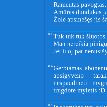
Ramentas pavogtas, t
Amūras dundukas ja
Žole apsinešęs jis ša
169.
Tuk tuk tuk šluotos 
Man nereikia pinig
Jei tuoj pat nenusiš
168.
Gerbiamas abonente
apsigyveno tar
nespaudinėti mygt
trugdote myletis :D
167.