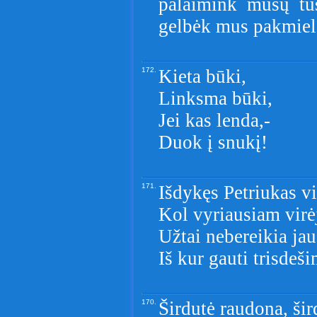
palaimink mūsų tu
gelbėk mus pakmiel
172.
Kieta būki,
Linksma būki,
Jei kas lenda,-
Duok į snukį!
171.
Išdykęs Petriukas v
Kol vyriausiam virė
Užtai nebereikia jau
Iš kur gauti trisdeš
170.
Širdutė raudona, šir