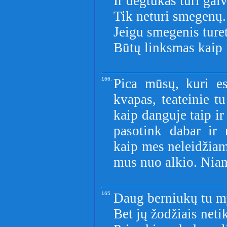
Ir degtukas turi galv
Tik neturi smegenų.
Jeigu smegenis ture
Būtų linksmas kaip i
166.
Pica mūsų, kuri es
kvapas, teateinie t
kaip danguje taip i
pasotink dabar ir 
kaip mes neleidžiam
mus nuo alkio. Niam
165.
Daug berniukų tu m
Bet jų žodžiais neti