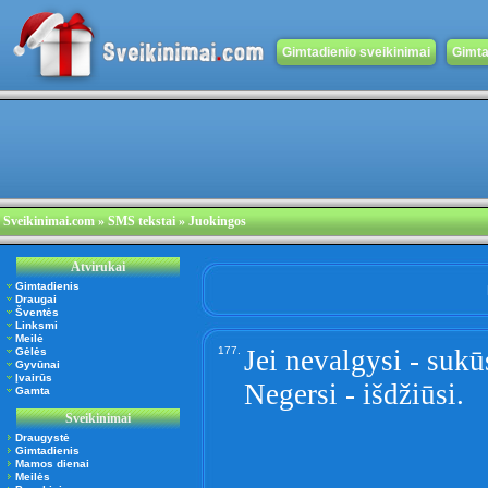
Gimtadienio sveikinimai
Gimta
Sveikinimai.com
» SMS tekstai » Juokingos
Atvirukai
Gimtadienis
Draugai
Šventės
Linksmi
Meilė
177.
Jei nevalgysi - sukū
Gėlės
Gyvūnai
Įvairūs
Negersi - išdžiūsi.
Gamta
Sveikinimai
Draugystė
Gimtadienis
Mamos dienai
Meilės