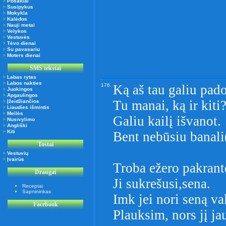
Posakiai
Susipykus
Mokykla
Kalėdos
Nauji metai
Velykos
Vestuvės
Tėvo dienai
Su pavasariu
Moters dienai
SMS tekstai
Labas rytas
Labos nakties
176.
Ką aš tau galiu pad
Juokingos
Apgaulingos
Tu manai, ką ir kiti
Įžeidžiančios
Liaudies išmintis
Meilės
Galiu kailį išvanot.
Nusivylimo
Angliški
Kiti
Bent nebūsiu banali
Tostai
Vestuvių
Įvairūs
Troba ežero pakrant
Draugai
Ji sukrešusi,sena.
Receptai
Sapnininkas
Imk jei nori seną val
Facebook
Plauksim, nors jį ja