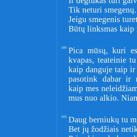
Ir degtukas turi galv
Tik neturi smegenų.
Jeigu smegenis ture
Būtų linksmas kaip i
166.
Pica mūsų, kuri es
kvapas, teateinie t
kaip danguje taip i
pasotink dabar ir 
kaip mes neleidžiam
mus nuo alkio. Niam
165.
Daug berniukų tu m
Bet jų žodžiais neti