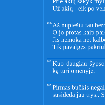
Prie akių sakyk myl
Už akių - eik po vel
164.
Aš nupiešiu tau ber
O jo protas kaip par
Jis nemoka net kalbė
Tik pavalgęs pakriuk
163.
Kuo daugiau šypsok
ką turi omenyje.
162.
Pirmas bučkis negali
susideda jau trys.. S