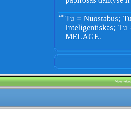
papirosas dantyse i
138.
Tu = Nuostabus; Tu
Inteligentiskas; Tu
MELAGE.
Visos teis