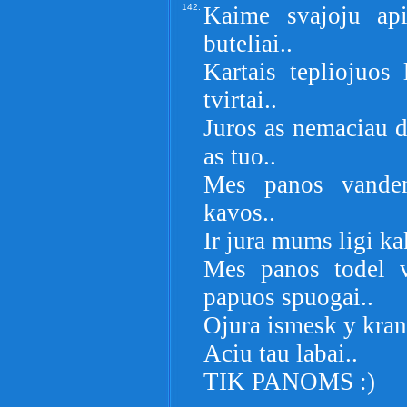
142.
Kaime svajoju api
buteliai..
Kartais tepliojuos 
tvirtai..
Juros as nemaciau d
as tuo..
Mes panos vanden
kavos..
Ir jura mums ligi k
Mes panos todel v
papuos spuogai..
Ojura ismesk y kran
Aciu tau labai..
TIK PANOMS :)