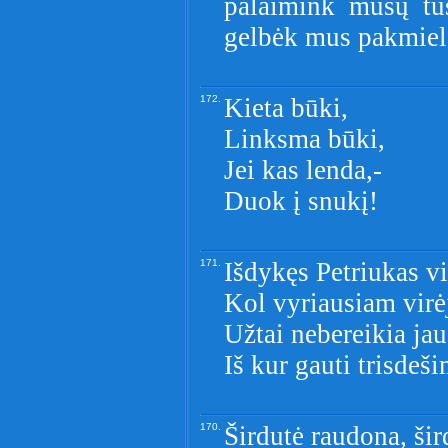
palaimink mūsų tu
gelbėk mus pakmiel
172.
Kieta būki,
Linksma būki,
Jei kas lenda,-
Duok į snukį!
171.
Išdykęs Petriukas v
Kol vyriausiam virė
Užtai nebereikia jau
Iš kur gauti trisdeš
170.
Širdutė raudona, šir