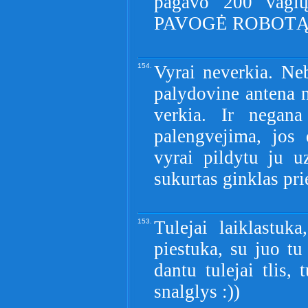
pagavo 200 vag
PAVOGĖ ROBOTĄ
154.
Vyrai neverkia. Ne
palydovine antena n
verkia. Ir negan
palengvejima, jos 
vyrai pildytu ju u
sukurtas ginklas pri
153.
Tulejai laiklastuka,
piestuka, su juo tu 
dantu tulejai tlis,
snalglys :))