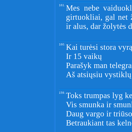
161.
Mes nebe vaiduokl
girtuokliai, gal net
ir alus, dar žolytės
160.
Kai turėsi stora vyr
Ir 15 vaikų
Parašyk man telegr
Aš atsiųsiu vystiklų
159.
Toks trumpas lyg k
Vis smunka ir smun
Daug vargo ir triūso 
Betraukiant tas keln