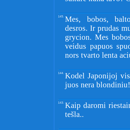
145.
Mes, bobos, balto
desros. Ir prudas m
grycion. Mes bobos
veidus papuos spuo
nors tvarto lenta aci
144.
Kodel Japonijoj vis
juos nera blondiniu!
143.
Kaip daromi riestai
tešla..