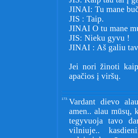
JINAI: Tu mane buč
JIS : Taip.
JINAI O tu mane m
JIS: Nieku gyvu !
JINAI : Aš galiu tav
Jei nori žinoti ka
apačios į viršų.
173.
Vardant dievo ala
amen.. alau mūsų, ku
tegyvuoja tavo da
vilniuje.. kasdi