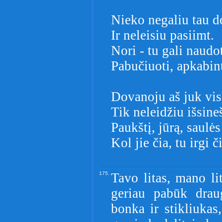
Nieko negaliu tau d
Ir neleisiu pasiimt.
Nori - tu gali naudot
Pabučiuoti, apkabin
Dovanoju aš juk vis
Tik neleidžiu išsineš
Paukštį, jūrą, saulės
Kol jie čia, tu irgi č
175.
Tavo litas, mano li
geriau pabūk drau
bonka ir stikliukas