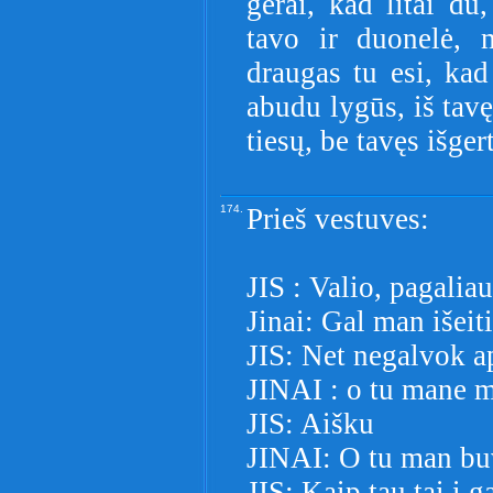
gerai, kad litai du
tavo ir duonelė, 
draugas tu esi, ka
abudu lygūs, iš tavęs
tiesų, be tavęs išger
174.
Prieš vestuves:
JIS : Valio, pagalia
Jinai: Gal man išeit
JIS: Net negalvok ap
JINAI : o tu mane m
JIS: Aišku
JINAI: O tu man buv
JIS: Kaip tau tai į g