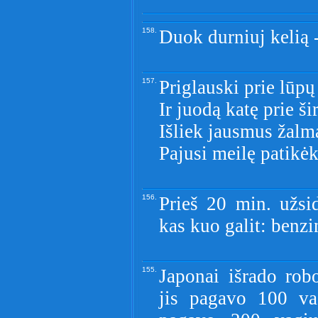
158.
Duok durniuj kelią -
157.
Priglauski prie lūpų 
Ir juodą katę prie ši
Išliek jausmus žalm
Pajusi meilę patikėk.
156.
Prieš 20 min. užs
kas kuo galit: benz
155.
Japonai išrado robo
jis pagavo 100 v