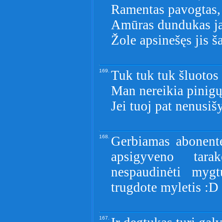
Ramentas pavogtas, t
Amūras dundukas ja
Žole apsinešęs jis ša
169.
Tuk tuk tuk šluotos 
Man nereikia pinig
Jei tuoj pat nenusiš
168.
Gerbiamas abonente
apsigyveno tar
nespaudinėti mygt
trugdote myletis :D
167.