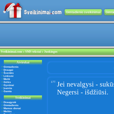
Gimtadienio sveikinimai
Gimta
Sveikinimai.com
» SMS tekstai » Juokingos
Atvirukai
Gimtadienis
Draugai
Šventės
Linksmi
Meilė
177.
Jei nevalgysi - sukū
Gėlės
Gyvūnai
Įvairūs
Negersi - išdžiūsi.
Gamta
Sveikinimai
Draugystė
Gimtadienis
Mamos dienai
Meilės