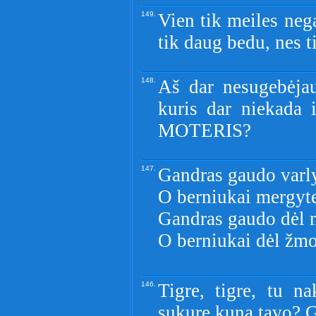
149.
Vien tik meiles nega
tik daug bedu, nes t
148.
Aš dar nesugebėjau
kuris dar niekada
MOTERIS?
147.
Gandras gaudo varly
O berniukai mergyte
Gandras gaudo dėl 
O berniukai dėl žmo
146.
Tigre, tigre, tu n
sukure kuna tavo? Gr