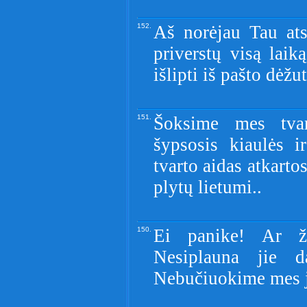
152.
Aš norėjau Tau ats
priverstų visą laik
išlipti iš pašto dėžut
151.
Šoksime mes tva
šypsosis kiaulės i
tvarto aidas atkarto
plytų lietumi..
150.
Ei panike! Ar ži
Nesiplauna jie d
Nebučiuokime mes j