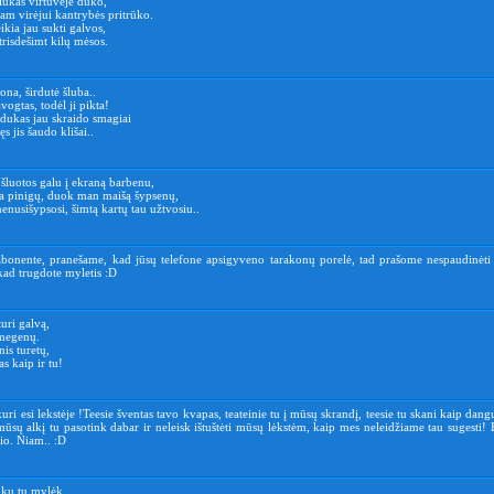
iukas virtuvėje dūko,
am virėjui kantrybės pritrūko.
ikia jau sukti galvos,
 trisdešimt kilų mėsos.
ona, širdutė šluba..
ogtas, todėl ji pikta!
ukas jau skraido smagiai
s jis šaudo klišai..
šluotos galu į ekraną barbenu,
a pinigų, duok man maišą šypsenų,
 nenusišypsosi, šimtą kartų tau užtvosiu..
bonente, pranešame, kad jūsų telefone apsigyveno tarakonų porelė, tad prašome nespaudinėti
kad trugdote myletis :D
turi galvą,
smegenų.
is turetų,
s kaip ir tu!
uri esi lekstėje !Teesie šventas tavo kvapas, teateinie tu į mūsų skrandį, teesie tu skani kaip dang
ūsų alkį tu pasotink dabar ir neleisk ištuštėti mūsų lėkstėm, kaip mes neleidžiame tau sugesti!
io. Niam.. :D
kų tu mylėk,