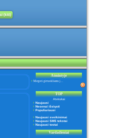
 (kiti)
Atmintyje
Miegoti girtuokliams j…
TOP
Atvirukai
Naujausi
Nesenai išsiųsti
Populiariausi
Naujausi sveikinimai
Naujausi SMS tekstai
Naujausi tostai
Vardadieniai