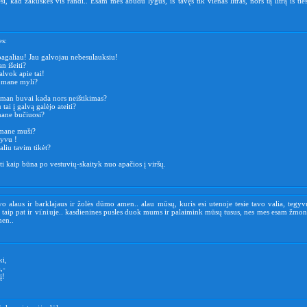
si, kad zakuskės vis randi.. Esam mes abudu lygūs, iš tavęs tik vienas litras, nors tą litrą iš ties
es:
 pagaliau! Jau galvojau nebesulauksiu!
n išeiti?
alvok apie tai!
u mane myli?
 man buvai kada nors neištikimas?
 tai į galvą galėjo ateiti?
ane bučiuosi?
 mane muši?
gyvu !
aliu tavim tikėt?
oti kaip būna po vestuvių-skaityk nuo apačios į viršų.
o alaus ir barklajaus ir žolės dūmo amen.. alau mūsų, kuris esi utenoje tesie tavo valia, tegy
 taip pat ir vilniuje.. kasdienines pusles duok mums ir palaimink mūsų tusus, nes mes esam žmon
en..
i,
,-
į!