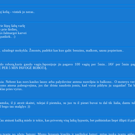
 kelią - vistiek jo neras..
ie lūpų šaltą varlę
 prie širdies,
us žalmargei karvei
patikėk.. :)
n. užsidegė mokykla. Žmonės, padėkit kas kuo galit: benzinu, malkom, sausu popierium..
ado robotą,kuris gaudo vagis.Japonijoje jis pagavo 100 vagių per 5min.. JAV per 5min pa
 PER 5 MIN PAVOGĖ ROBOTĄ.
kia. Nebent kas nors kaulus lauzo arba palydovine antena nusvilpia is balkono.. O moterys verk
joms atnesa palengvejima, jos dar drista naudotis jomis, kad vyrai pildytu ju uzgaidas! Tai b
klas pries vyrus..
astuka, il ji atceit skaitei, tulejai il piestuka, su juo tu il piesei buvai tu dal tik lialia, dantu tul
l bego tau snalglys :))
u atsiusti kažką mielo ir tokio, kas priverstų visą laiką šypsotis, bet paštininkas liepė išlipti iš paš
 tvarte po plytų lietumi. Mums šypsosis kiaulės ir paršiukai keturi, mūsų juoką tvarto aidas a