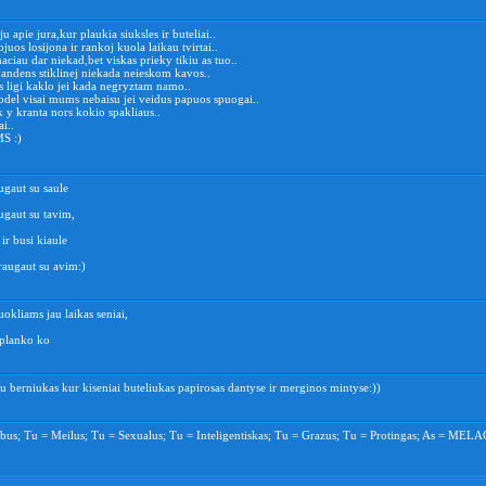
u apie jura,kur plaukia siuksles ir buteliai..
ojuos losijona ir rankoj kuola laikau tvirtai..
aciau dar niekad,bet viskas prieky tikiu as tuo..
andens stiklinej niekada neieskom kavos..
s ligi kaklo jei kada negryztam namo..
odel visai mums nebaisu jei veidus papuos spuogai..
 y kranta nors kokio spakliaus..
i..
S :)
ugaut su saule
ugaut su tavim,
 ir busi kiaule
raugaut su avim:)
uokliams jau laikas seniai,
aplanko ko
au berniukas kur kiseniai buteliukas papirosas dantyse ir merginos mintyse:))
bus; Tu = Meilus; Tu = Sexualus; Tu = Inteligentiskas; Tu = Grazus; Tu = Protingas; As = MEL