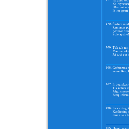
171.
Išdykęs Petr
Kol vyriausi
Užtai nebere
Iš kur gauti
170.
Širdutė raud
Ramentas pav
Amūras dund
Žole apsinešę
169.
Tuk tuk tuk 
Man nereiki
Jei tuoj pat
168.
Gerbiamas a
skundžiasi, 
167.
Ir degtukas 
Tik neturi 
Jeigu smegen
Būtų linksma
166.
Pica mūsų, k
Kasdieninį m
mus nuo alk
165.
Daug berniu