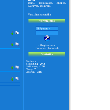
Daina
,
Dominykas
,
Elidijus
,
Gustavas
,
Tulgirdas
.
Vardadienių paieška
Vartotojams
• Registruotis •
Pamiršau slaptažodį
Statistika
Svetainėje:
Sveikinimų -
2063
SMS tekstų -
2746
Tostų -
35
Atvirukų -
2445