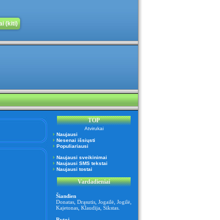
 (kiti)
TOP
Atvirukai
Naujausi
Nesenai išsiųsti
Populiariausi
Naujausi sveikinimai
Naujausi SMS tekstai
Naujausi tostai
Vardadieniai
Šiandien
Donatas
,
Drąsutis
,
Jogailė
,
Jogilė
,
Kajetonas
,
Klaudija
,
Sikstas
.
Rytoj