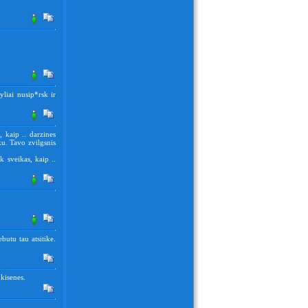
yliai nusip*rsk ir
, kaip .. darzines
ku. Tavo zvilgsnis
k sveikas, kaip ..
utu tau atsitike.
 kisenes.