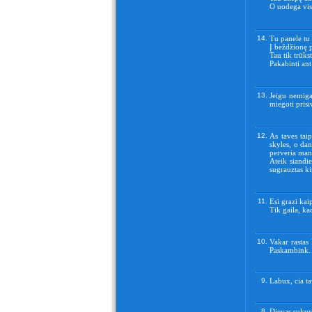
O uodega vis
14.
Tu panele tu 
Į beždžionę 
Tau tik trūk
Pakabinti ant
13.
Jeigu nemiga
miegoti pris
12.
As taves taip
skyles, o dan
perveria mane
Ateik siandie
sugrauztas ki
11.
Esi grazi kai
Tik gaila, ka
10.
Vakar rastas
Paskambink.
9.
Labux, cia ta
8.
Dievas sukure