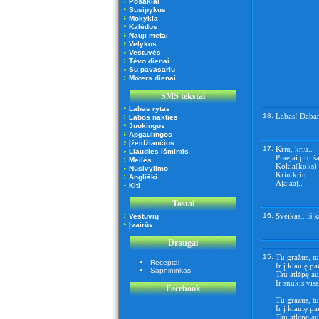
Posakiai
Susipykus
Mokykla
Kalėdos
Nauji metai
Velykos
Vestuvės
Tėvo dienai
Su pavasariu
Moters dienai
SMS tekstai
Labas rytas
18.
Labas! Dabar 
Labos nakties
Juokingos
Apgaulingos
Įžeidžiančios
17.
Kriu, kriu..
Liaudies išmintis
Praėjai pro ša
Meilės
Kokia(koks) 
Nusivylimo
Kriu kriu..
Angliški
Ajajaaj..
Kiti
Tostai
16.
Sveikas.. iš 
Vestuvių
Įvairūs
Draugai
15.
Tu gražus, t
Receptai
Ir į kiaulę pa
Sapnininkas
Tau atlėpę au
Ir snukis visa
Facebook
Tu grazus, t
Ir į kiaulę p
Tau atlėpę au