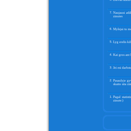
7.
Naujausi atli
zinutes
6.
Mylejai tu me
5.
Lyg erelis kil
4.
Kai gros ant 
3.
Jei esi darbs
2.
Pasaulyje gy
skaito sita zin
1.
Pagal statis
zinute:)