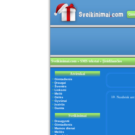
Gim
Sveikinimai.com
» SMS tekstai » Įžeidžiančios
Atvirukai
Gimtadienis
Draugai
Šventės
Linksmi
Meilė
19.
Nusileisk ant
Gėlės
Gyvūnai
Įvairūs
Gamta
Sveikinimai
Draugystė
Gimtadienis
Mamos dienai
Meilės