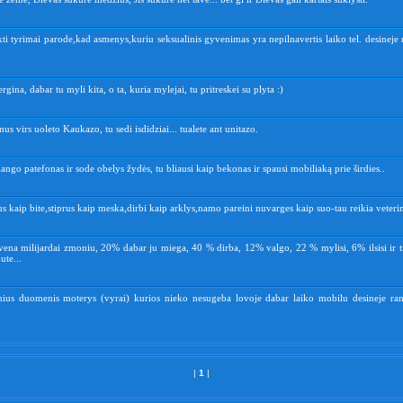
kti tyrimai parode,kad asmenys,kuriu seksualinis gyvenimas yra nepilnavertis laiko tel. desineje 
rgina, dabar tu myli kita, o ta, kuria mylejai, tu pritreskei su plyta :)
nus virs uoleto Kaukazo, tu sedi isdidziai... tualete ant unitazo.
lango patefonas ir sode obelys žydės, tu bliausi kaip bekonas ir spausi mobiliaką prie širdies..
tus kaip bite,stiprus kaip meska,dirbi kaip arklys,namo pareini nuvarges kaip suo-tau reikia veterin
vena milijardai zmoniu, 20% dabar ju miega, 40 % dirba, 12% valgo, 22 % mylisi, 6% ilsisi ir t
ute...
tinius duomenis moterys (vyrai) kurios nieko nesugeba lovoje dabar laiko mobilu desineje rank
|
1
|