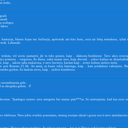
ai maža..
graži
panaši
sta uodegos
 šakos.
 kamuoja, blusos kojas tau bučiuoja, apsiversk ant kito šono, nors tai būtų nemalonu, tyliai t
iversk. Labanakt
 trokstu, vel noriu pamatyti, jik tu toks grazus, kaip .. slakuota bezdzione. Tavo akys sviecia
tys primena .. vargonus. As diena, nakti matau tave, kaip dievaiti .. ozkos kailyje su skambaliu
, kaip .. sakute salta makarona, o tavo bucinys, karstas kaip .. avino kulnas ziemos metu.
n prie Rotuses 25 Ak. Jei ateisi, as busiu tokia laiminga, kaip .. kate prisilakusi valerijono. Bu
rmeles grybas. As lauksiu taves, kaip .. zydros kiaulienos.
p nuostabiausia gele..
d as alergiska gelem.. :P
 lavonas. Ypatingos zymes: nera smegenu bei mazas pim***as. As susirupinau, kad kas nors neb
vo telefonas. Nera jokiu svarbiu pranesimu, tiesiog norejau islysti i gryna ora is tavo smirdancios
 zeme, Dievas sukure medzius, Jis sukure net tave... bet gi ir Dievas gali kartais suklysti.