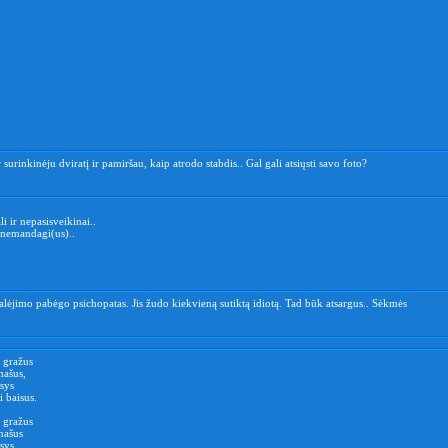
surinkinėju dviratį ir pamiršau, kaip atrodo stabdis.. Gal gali atsiųsti savo foto?
li ir nepasisveikinai..
nemandagi(us)..
kalėjimo pabėgo psichopatas. Jis žudo kiekvieną sutiktą idiotą. Tad būk atsargus.. Sėkmės
u gražus
našus,
sys
i baisus.
u gražus
anašus
sys,