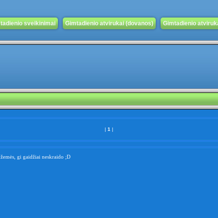
tadienio sveikinimai
Gimtadienio atvirukai (dovanos)
Gimtadienio atvirukai
|
1
|
 žemės, gi gaidžiai neskraido ;D