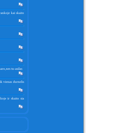
rankoje kai skaito
aro,nes tu-asilas
ik vienas durnelis
oje ir skaito sia