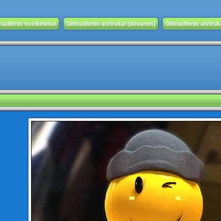
tadienio sveikinimai
Gimtadienio atvirukai (dovanos)
Gimtadienio atvirukai