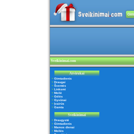
Gim
Sveikinimai.com
Atvirukai
Gimtadienis
Draugai
Šventės
Linksmi
Meilė
Gėlės
Gyvūnai
Įvairūs
Gamta
Sveikinimai
Draugystė
Gimtadienis
Mamos dienai
Meilės