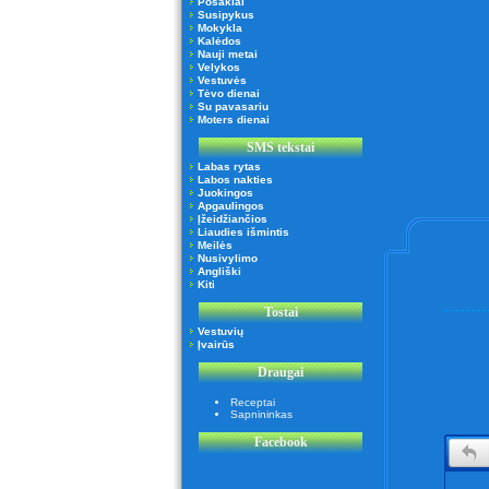
Posakiai
Susipykus
Mokykla
Kalėdos
Nauji metai
Velykos
Vestuvės
Tėvo dienai
Su pavasariu
Moters dienai
SMS tekstai
Labas rytas
Labos nakties
Juokingos
Apgaulingos
Įžeidžiančios
Liaudies išmintis
Meilės
Nusivylimo
Angliški
Kiti
Tostai
Vestuvių
Įvairūs
Draugai
Receptai
Sapnininkas
Facebook