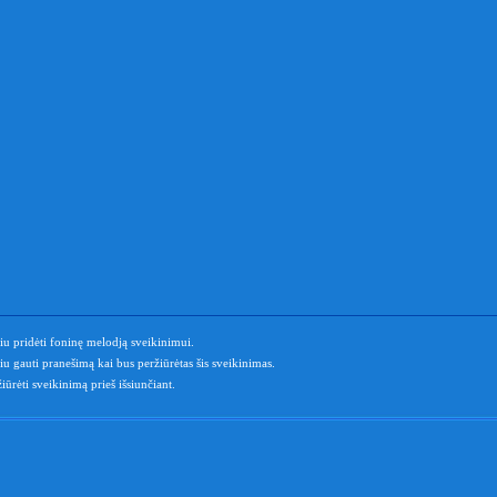
u pridėti foninę melodją sveikinimui.
u gauti pranešimą kai bus peržiūrėtas šis sveikinimas.
iūrėti sveikinimą prieš išsiunčiant.