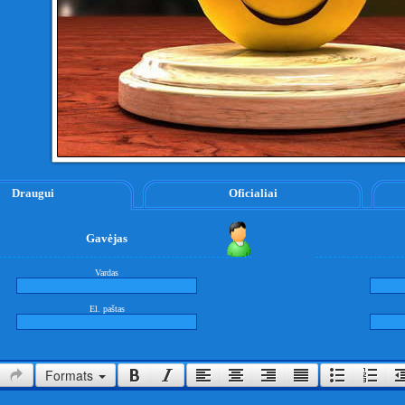
Draugui
Oficialiai
Gavėjas
Vardas
El. paštas
Formats