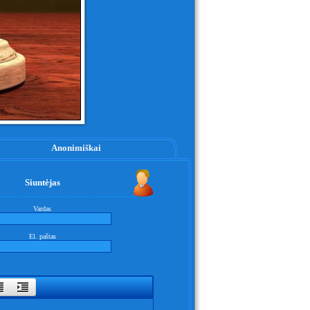
Anonimiškai
Siuntėjas
Vardas
El. paštas