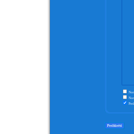
Nori
Nori
Perž