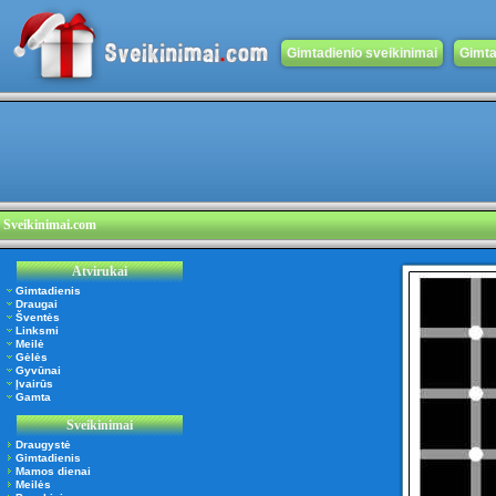
Gimtadienio sveikinimai
Gimta
Sveikinimai.com
Atvirukai
Gimtadienis
Draugai
Šventės
Linksmi
Meilė
Gėlės
Gyvūnai
Įvairūs
Gamta
Sveikinimai
Draugystė
Gimtadienis
Mamos dienai
Meilės