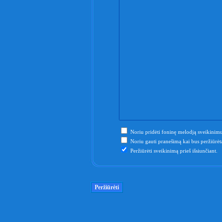
Noriu pridėti foninę melodją sveikinimu
Noriu gauti pranešimą kai bus peržiūrėta
Peržiūrėti sveikinimą prieš išsiunčiant.