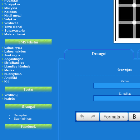
Posakiai
Susipykus
Mokykla
Kalėdos
Nauji metai
Velykos
Vestuvės
Tėvo dienai
Su pavasariu
Moters dienai
SMS tekstai
Labas rytas
Labos nakties
Draugui
Juokingos
Apgaulingos
Įžeidžiančios
Liaudies išmintis
Gavėjas
Meilės
Nusivylimo
Angliški
Vardas
Kiti
Tostai
El. paštas
Vestuvių
Įvairūs
Draugai
Receptai
Formats
Sapnininkas
Facebook