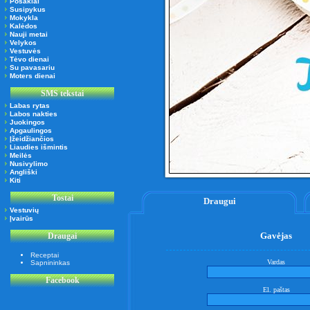
Posakiai
Susipykus
Mokykla
Kalėdos
Nauji metai
Velykos
Vestuvės
Tėvo dienai
Su pavasariu
Moters dienai
SMS tekstai
Labas rytas
Labos nakties
Juokingos
Apgaulingos
Įžeidžiančios
Liaudies išmintis
Meilės
Nusivylimo
Angliški
Kiti
Tostai
Draugui
Vestuvių
Įvairūs
Gavėjas
Draugai
Receptai
Vardas
Sapnininkas
Facebook
El. paštas