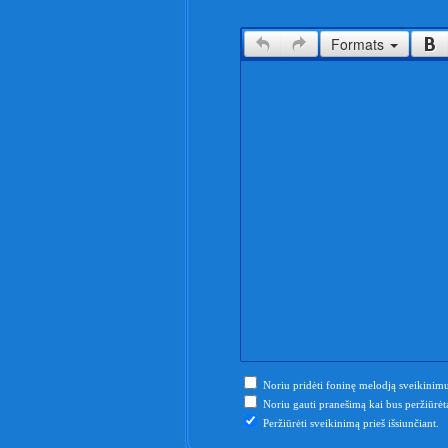
Formats
Noriu pridėti foninę melodją sveikinimu
Noriu gauti pranešimą kai bus peržiūrėta
Peržiūrėti sveikinimą prieš išsiunčiant.