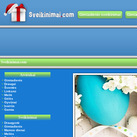
Gimtadienio sveikinimai
Gimta
Sveikinimai.com
Atvirukai
Gimtadienis
Draugai
Šventės
Linksmi
Meilė
Gėlės
Gyvūnai
Įvairūs
Gamta
Sveikinimai
Draugystė
Gimtadienis
Mamos dienai
Meilės