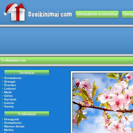
Gimtadienio sveikinimai
Gimta
Sveikinimai.com
Atvirukai
Gimtadienis
Draugai
Šventės
Linksmi
Meilė
Gėlės
Gyvūnai
Įvairūs
Gamta
Sveikinimai
Draugystė
Gimtadienis
Mamos dienai
Meilės