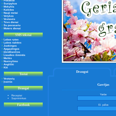
Posakiai
Susipykus
Mokykla
Kalėdos
Nauji metai
Velykos
Vestuvės
Tėvo dienai
Su pavasariu
Moters dienai
SMS tekstai
Labas rytas
Labos nakties
Juokingos
Apgaulingos
Įžeidžiančios
Liaudies išmintis
Meilės
Nusivylimo
Angliški
Kiti
Draugui
Tostai
Vestuvių
Įvairūs
Gavėjas
Draugai
Vardas
Receptai
Sapnininkas
Facebook
El. paštas