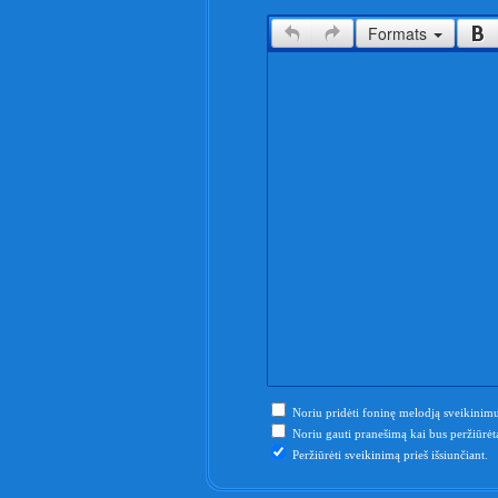
Formats
Noriu pridėti foninę melodją sveikinimu
Noriu gauti pranešimą kai bus peržiūrėta
Peržiūrėti sveikinimą prieš išsiunčiant.