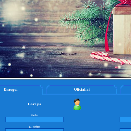
Draugui
Oficialiai
Gavėjas
Vardas
El. paštas