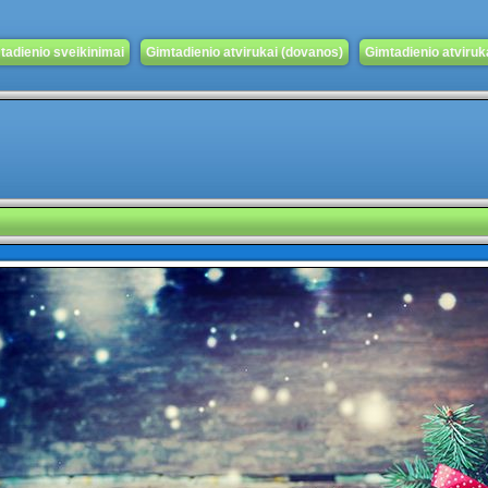
tadienio sveikinimai
Gimtadienio atvirukai (dovanos)
Gimtadienio atvirukai