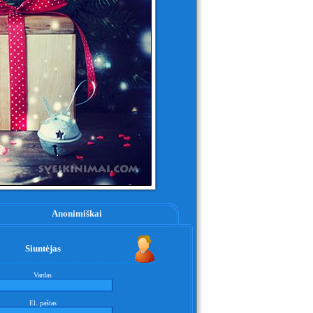
Anonimiškai
Siuntėjas
Vardas
El. paštas