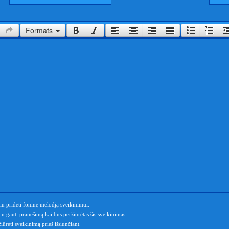
Formats
u pridėti foninę melodją sveikinimui.
u gauti pranešimą kai bus peržiūrėtas šis sveikinimas.
iūrėti sveikinimą prieš išsiunčiant.