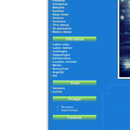
Posakiai
Susipykus
Mokykla
Kalėdos
Nauji metai
Velykos
Vestuvės
Tėvo dienai
Su pavasariu
Moters dienai
SMS tekstai
Labas rytas
Labos nakties
Juokingos
Apgaulingos
Įžeidžiančios
Liaudies išmintis
Meilės
Nusivylimo
Angliški
Kiti
Tostai
Vestuvių
Įvairūs
Draugai
Receptai
Sapnininkas
Facebook