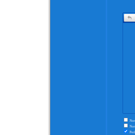
Nori
Nori
Perž