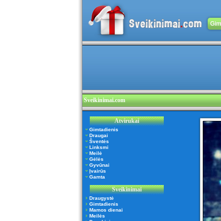
Gim
Sveikinimai.com
Atvirukai
Gimtadienis
Draugai
Šventės
Linksmi
Meilė
Gėlės
Gyvūnai
Įvairūs
Gamta
Sveikinimai
Draugystė
Gimtadienis
Mamos dienai
Meilės