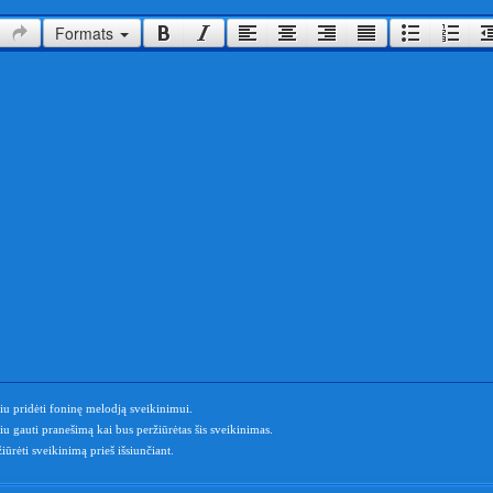
Formats
u pridėti foninę melodją sveikinimui.
u gauti pranešimą kai bus peržiūrėtas šis sveikinimas.
iūrėti sveikinimą prieš išsiunčiant.