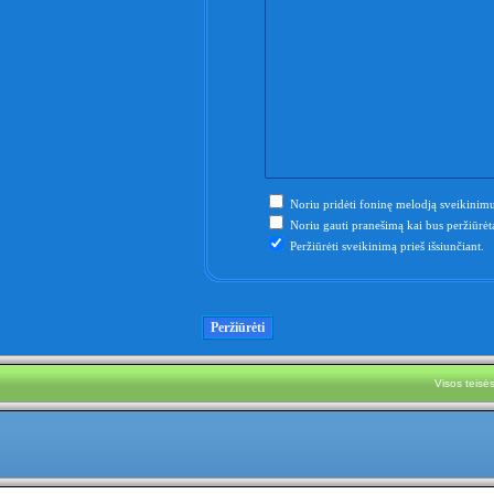
Noriu pridėti foninę melodją sveikinimu
Noriu gauti pranešimą kai bus peržiūrėta
Peržiūrėti sveikinimą prieš išsiunčiant.
Visos teis