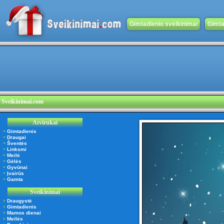
Gimtadienio sveikinimai
Gimta
Sveikinimai.com
Atvirukai
Gimtadienis
Draugai
Šventės
Linksmi
Meilė
Gėlės
Gyvūnai
Įvairūs
Gamta
Sveikinimai
Draugystė
Gimtadienis
Mamos dienai
Meilės