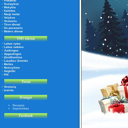
Posakiai
Susipykus
Mokykla
Kalėdos
Nauji metai
Velykos
Vestuvės
Tėvo dienai
Su pavasariu
Moters dienai
SMS tekstai
Labas rytas
Labos nakties
Juokingos
Apgaulingos
Įžeidžiančios
Liaudies išmintis
Meilės
Nusivylimo
Angliški
Kiti
Tostai
Vestuvių
Įvairūs
Draugai
Receptai
Sapnininkas
Facebook