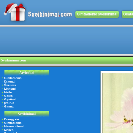
Gimtadienio sveikinimai
Gimta
Sveikinimai.com
Atvirukai
Gimtadienis
Draugai
Šventės
Linksmi
Meilė
Gėlės
Gyvūnai
Įvairūs
Gamta
Sveikinimai
Draugystė
Gimtadienis
Mamos dienai
Meilės