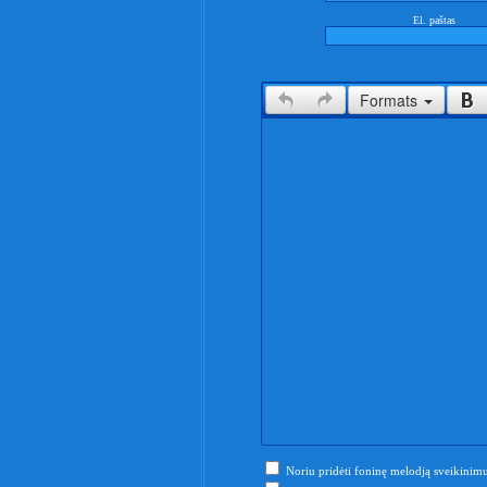
El. paštas
Formats
Noriu pridėti foninę melodją sveikinimu