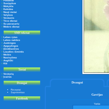
Posakiai
Susipykus
Mokykla
Kalėdos
Nauji metai
Velykos
Vestuvės
Tėvo dienai
Su pavasariu
Moters dienai
SMS tekstai
Labas rytas
Labos nakties
Juokingos
Apgaulingos
Įžeidžiančios
Liaudies išmintis
Meilės
Nusivylimo
Angliški
Kiti
Tostai
Vestuvių
Įvairūs
Draugui
Draugai
Receptai
Sapnininkas
Gavėjas
Facebook
Vardas