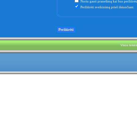
Noriu gauti pranešimą kai bus peržiūrėta
Peržiūrėti sveikinimą prieš išsiunčiant.
Visos teis