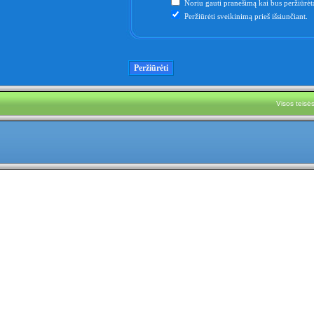
Noriu gauti pranešimą kai bus peržiūrėta
Peržiūrėti sveikinimą prieš išsiunčiant.
Visos teis