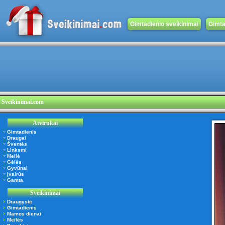
Gimtadienio sveikinimai
Gimta
Sveikinimai.com
Atvirukai
Gimtadienis
Draugai
Šventės
Linksmi
Meilė
Gėlės
Gyvūnai
Įvairūs
Gamta
Sveikinimai
Draugystė
Gimtadienis
Mamos dienai
Meilės