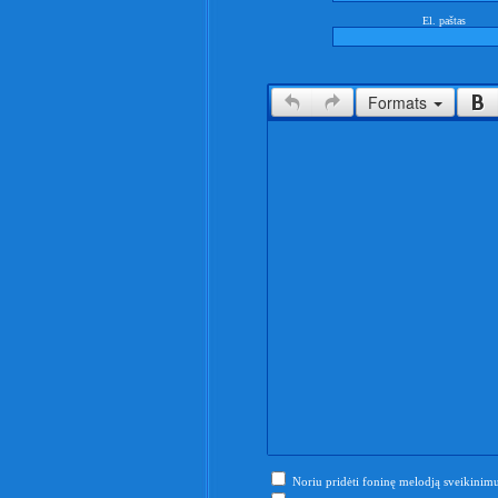
El. paštas
Formats
Noriu pridėti foninę melodją sveikinimu