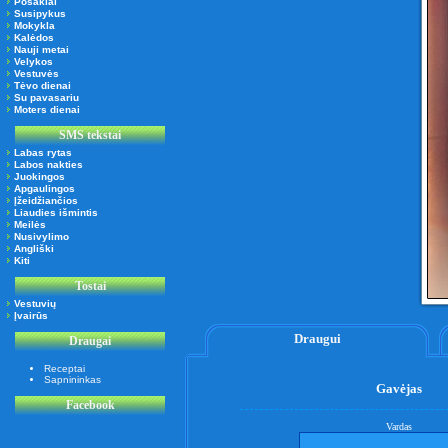
Posakiai
Susipykus
Mokykla
Kalėdos
Nauji metai
Velykos
Vestuvės
Tėvo dienai
Su pavasariu
Moters dienai
SMS tekstai
Labas rytas
Labos nakties
Juokingos
Apgaulingos
Įžeidžiančios
Liaudies išmintis
Meilės
Nusivylimo
Angliški
Kiti
Tostai
Vestuvių
Įvairūs
Draugui
Draugai
Receptai
Sapnininkas
Gavėjas
Facebook
Vardas