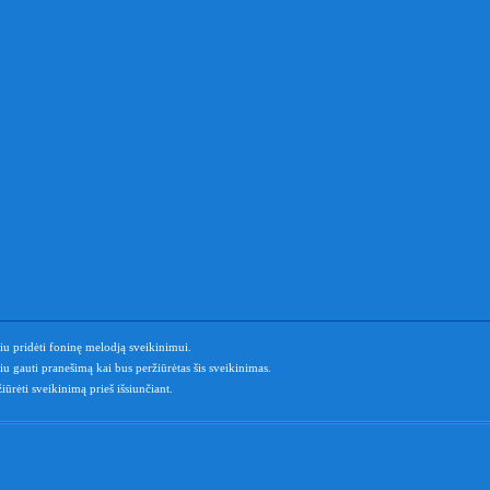
u pridėti foninę melodją sveikinimui.
u gauti pranešimą kai bus peržiūrėtas šis sveikinimas.
iūrėti sveikinimą prieš išsiunčiant.