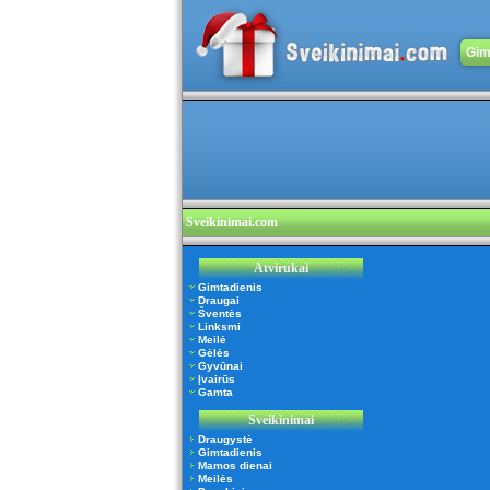
Gim
Sveikinimai.com
Atvirukai
Gimtadienis
Draugai
Šventės
Linksmi
Meilė
Gėlės
Gyvūnai
Įvairūs
Gamta
Sveikinimai
Draugystė
Gimtadienis
Mamos dienai
Meilės