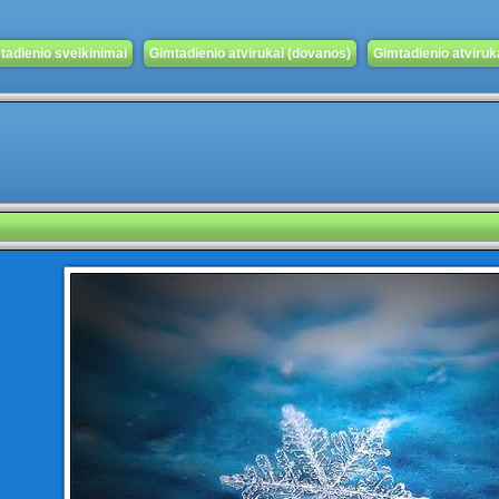
tadienio sveikinimai
Gimtadienio atvirukai (dovanos)
Gimtadienio atvirukai