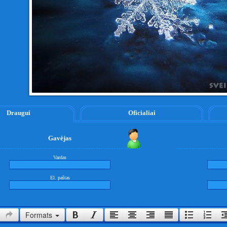
Draugui
Oficialiai
Gavėjas
Vardas
El. paštas
Formats