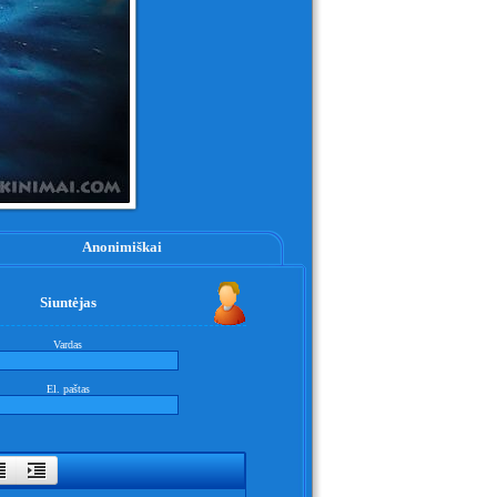
Anonimiškai
Siuntėjas
Vardas
El. paštas