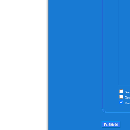
Nori
Nori
Perž