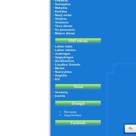
Posakiai
Susipykus
Mokykla
Kalėdos
Nauji metai
Velykos
Vestuvės
Tėvo dienai
Su pavasariu
Moters dienai
SMS tekstai
Labas rytas
Labos nakties
Juokingos
Apgaulingos
Įžeidžiančios
Liaudies išmintis
Meilės
Nusivylimo
Angliški
Kiti
Tostai
Vestuvių
Įvairūs
Draugai
Receptai
Sapnininkas
Facebook