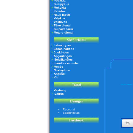
Posakiai
Susipykus
Mokykla
Kalėdos
Nauji metai
Velykos
Vestuvės
Tėvo dienai
Su pavasariu
Moters dienai
SMS tekstai
Labas rytas
Labos nakties
Juokingos
Apgaulingos
Įžeidžiančios
Liaudies išmintis
Meilės
Nusivylimo
Angliški
Kiti
Tostai
Vestuvių
Įvairūs
Draugai
Receptai
Sapnininkas
Facebook