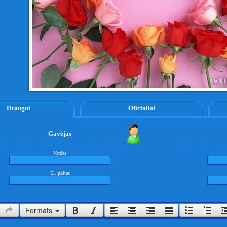
Draugui
Oficialiai
Gavėjas
Vardas
El. paštas
Formats