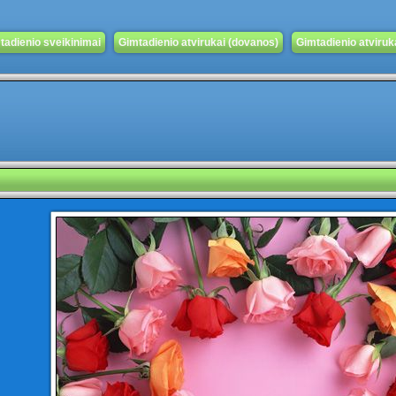
tadienio sveikinimai
Gimtadienio atvirukai (dovanos)
Gimtadienio atvirukai