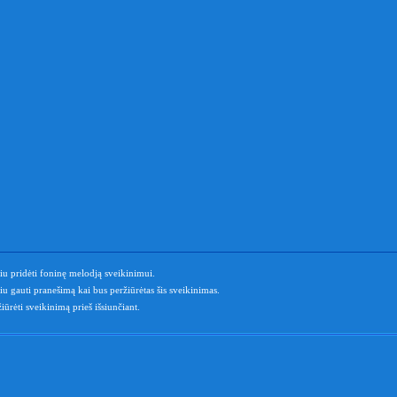
u pridėti foninę melodją sveikinimui.
u gauti pranešimą kai bus peržiūrėtas šis sveikinimas.
iūrėti sveikinimą prieš išsiunčiant.