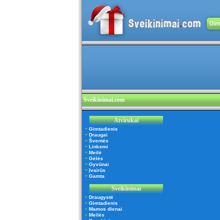
Gim
Sveikinimai.com
Atvirukai
Gimtadienis
Draugai
Šventės
Linksmi
Meilė
Gėlės
Gyvūnai
Įvairūs
Gamta
Sveikinimai
Draugystė
Gimtadienis
Mamos dienai
Meilės