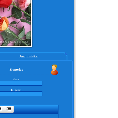
Anonimiškai
Siuntėjas
Vardas
El. paštas