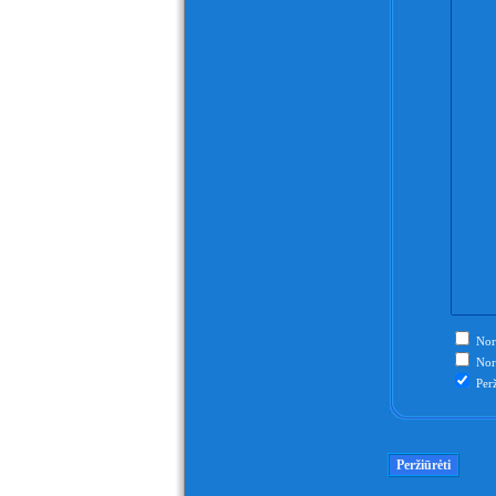
Nori
Nori
Perž