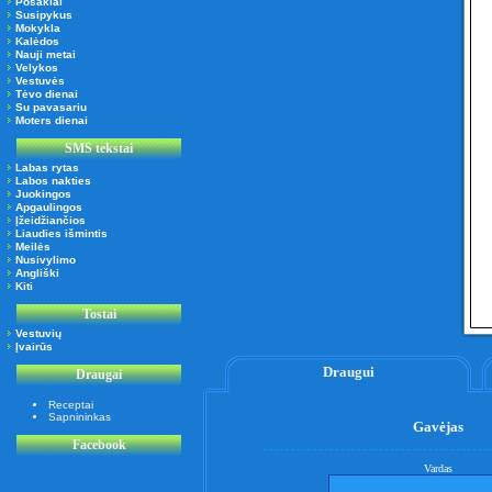
Posakiai
Susipykus
Mokykla
Kalėdos
Nauji metai
Velykos
Vestuvės
Tėvo dienai
Su pavasariu
Moters dienai
SMS tekstai
Labas rytas
Labos nakties
Juokingos
Apgaulingos
Įžeidžiančios
Liaudies išmintis
Meilės
Nusivylimo
Angliški
Kiti
Tostai
Vestuvių
Įvairūs
Draugui
Draugai
Receptai
Sapnininkas
Gavėjas
Facebook
Vardas