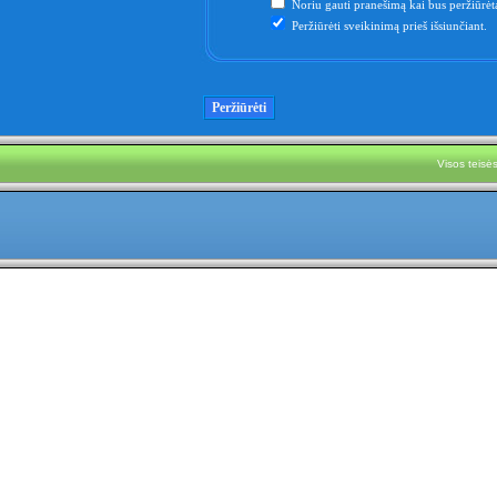
Noriu gauti pranešimą kai bus peržiūrėta
Peržiūrėti sveikinimą prieš išsiunčiant.
Visos teis