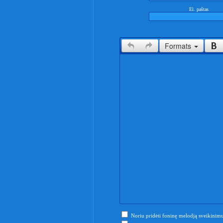
El. paštas
Formats
Noriu pridėti foninę melodją sveikinimu