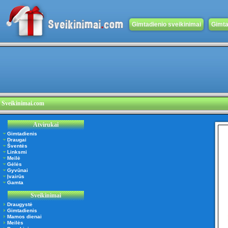
Gimtadienio sveikinimai
Gimta
Sveikinimai.com
Atvirukai
Gimtadienis
Draugai
Šventės
Linksmi
Meilė
Gėlės
Gyvūnai
Įvairūs
Gamta
Sveikinimai
Draugystė
Gimtadienis
Mamos dienai
Meilės