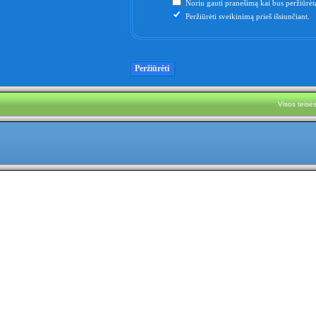
Noriu gauti pranešimą kai bus peržiūrėta
Peržiūrėti sveikinimą prieš išsiunčiant.
Visos teis