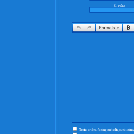
El. paštas
Formats
Noriu pridėti foninę melodją sveikinimu