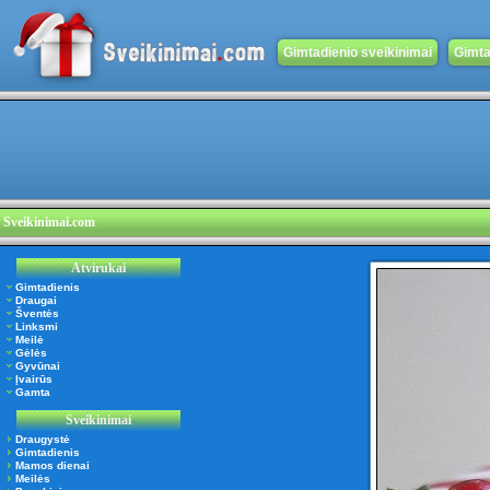
Gimtadienio sveikinimai
Gimta
Sveikinimai.com
Atvirukai
Gimtadienis
Draugai
Šventės
Linksmi
Meilė
Gėlės
Gyvūnai
Įvairūs
Gamta
Sveikinimai
Draugystė
Gimtadienis
Mamos dienai
Meilės