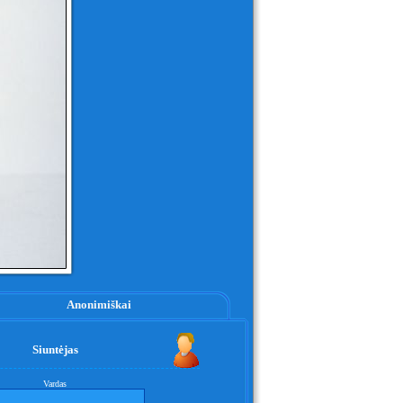
Anonimiškai
Siuntėjas
Vardas