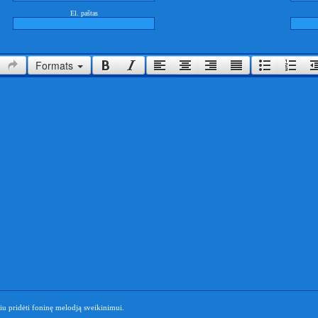
El. paštas
Formats
u pridėti foninę melodją sveikinimui.