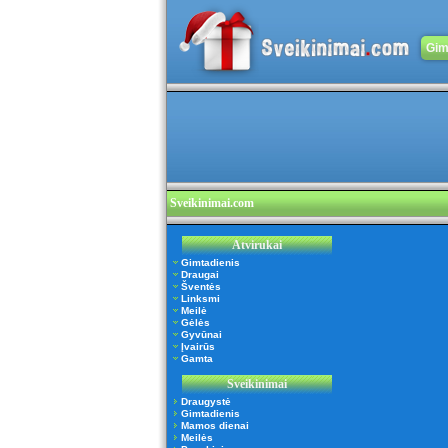
Gim
Sveikinimai.com
Atvirukai
Gimtadienis
Draugai
Šventės
Linksmi
Meilė
Gėlės
Gyvūnai
Įvairūs
Gamta
Sveikinimai
Draugystė
Gimtadienis
Mamos dienai
Meilės