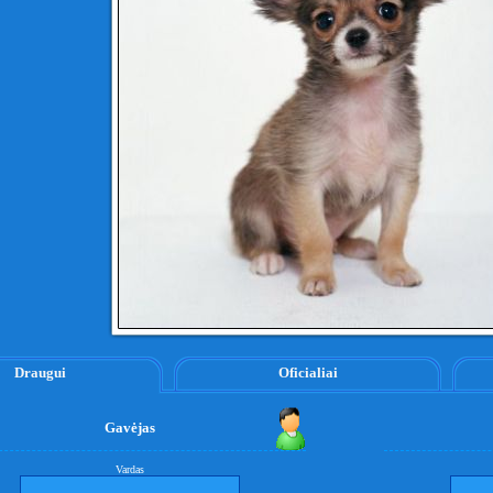
Draugui
Oficialiai
Gavėjas
Vardas