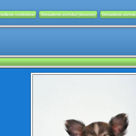
tadienio sveikinimai
Gimtadienio atvirukai (dovanos)
Gimtadienio atvirukai