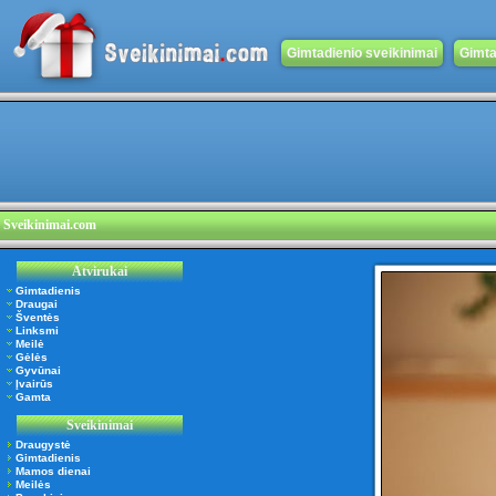
Gimtadienio sveikinimai
Gimta
Sveikinimai.com
Atvirukai
Gimtadienis
Draugai
Šventės
Linksmi
Meilė
Gėlės
Gyvūnai
Įvairūs
Gamta
Sveikinimai
Draugystė
Gimtadienis
Mamos dienai
Meilės