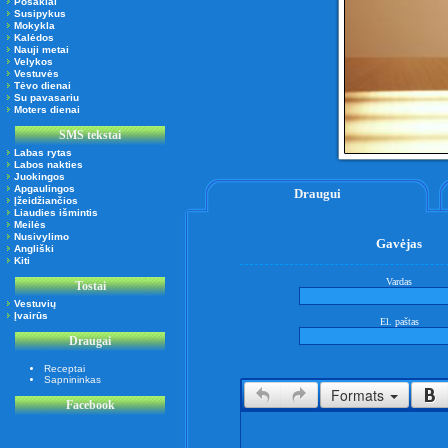
Posakiai
Susipykus
Mokykla
Kalėdos
Nauji metai
Velykos
Vestuvės
Tėvo dienai
Su pavasariu
Moters dienai
SMS tekstai
Labas rytas
Labos nakties
Juokingos
Apgaulingos
Draugui
Įžeidžiančios
Liaudies išmintis
Meilės
Nusivylimo
Gavėjas
Angliški
Kiti
Vardas
Tostai
Vestuvių
Įvairūs
El. paštas
Draugai
Receptai
Sapnininkas
Formats
Facebook