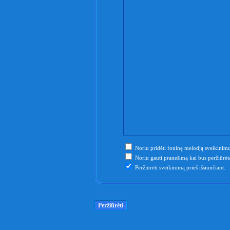
Noriu pridėti foninę melodją sveikinimu
Noriu gauti pranešimą kai bus peržiūrėta
Peržiūrėti sveikinimą prieš išsiunčiant.