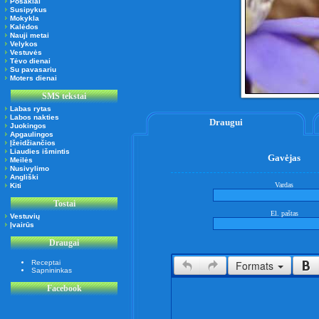
Posakiai
Susipykus
Mokykla
Kalėdos
Nauji metai
Velykos
Vestuvės
Tėvo dienai
Su pavasariu
Moters dienai
SMS tekstai
Labas rytas
Labos nakties
Draugui
Juokingos
Apgaulingos
Įžeidžiančios
Liaudies išmintis
Gavėjas
Meilės
Nusivylimo
Angliški
Vardas
Kiti
Tostai
El. paštas
Vestuvių
Įvairūs
Draugai
Receptai
Formats
Sapnininkas
Facebook