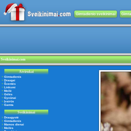
Gimtadienio sveikinimai
Gimta
Sveikinimai.com
Atvirukai
Gimtadienis
Draugai
Šventės
Linksmi
Meilė
Gėlės
Gyvūnai
Įvairūs
Gamta
Sveikinimai
Draugystė
Gimtadienis
Mamos dienai
Meilės