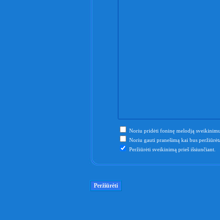
Noriu pridėti foninę melodją sveikinimu
Noriu gauti pranešimą kai bus peržiūrėta
Peržiūrėti sveikinimą prieš išsiunčiant.