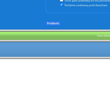
Noriu gauti pranešimą kai bus peržiūrėta
Peržiūrėti sveikinimą prieš išsiunčiant.
Visos teis