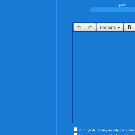
El. paštas
Formats
Noriu pridėti foninę melodją sveikinimu