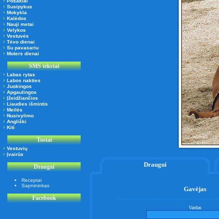
Posakiai
Susipykus
Mokykla
Kalėdos
Nauji metai
Velykos
Vestuvės
Tėvo dienai
Su pavasariu
Moters dienai
SMS tekstai
Labas rytas
Labos nakties
Juokingos
Apgaulingos
Įžeidžiančios
Liaudies išmintis
Meilės
Nusivylimo
Angliški
Kiti
Tostai
Vestuvių
Įvairūs
Draugui
Draugai
Receptai
Sapnininkas
Gavėjas
Facebook
Vardas