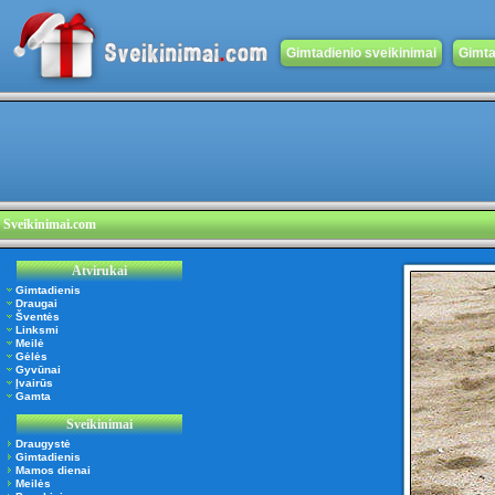
Gimtadienio sveikinimai
Gimta
Sveikinimai.com
Atvirukai
Gimtadienis
Draugai
Šventės
Linksmi
Meilė
Gėlės
Gyvūnai
Įvairūs
Gamta
Sveikinimai
Draugystė
Gimtadienis
Mamos dienai
Meilės