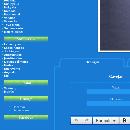
Posakiai
Susipykus
Mokykla
Kalėdos
Nauji metai
Velykos
Vestuvės
Tėvo dienai
Su pavasariu
Moters dienai
SMS tekstai
Labas rytas
Labos nakties
Juokingos
Apgaulingos
Įžeidžiančios
Draugui
Liaudies išmintis
Meilės
Nusivylimo
Angliški
Kiti
Gavėjas
Tostai
Vardas
Vestuvių
Įvairūs
Draugai
El. paštas
Receptai
Sapnininkas
Facebook
Formats