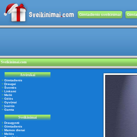
Gimtadienio sveikinimai
Gimta
Sveikinimai.com
Atvirukai
Gimtadienis
Draugai
Šventės
Linksmi
Meilė
Gėlės
Gyvūnai
Įvairūs
Gamta
Sveikinimai
Draugystė
Gimtadienis
Mamos dienai
Meilės