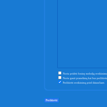
Noriu pridėti foninę melodją sveikinimu
Noriu gauti pranešimą kai bus peržiūrėta
Peržiūrėti sveikinimą prieš išsiunčiant.